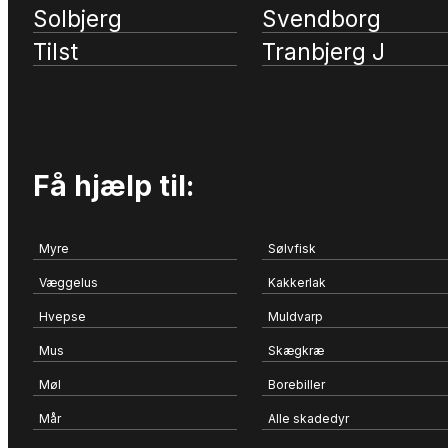
Solbjerg
Svendborg
Tilst
Tranbjerg J
Få hjælp til:
Myre
Sølvfisk
Væggelus
Kakkerlak
Hvepse
Muldvarp
Mus
Skægkræ
Møl
Borebiller
Mår
Alle skadedyr