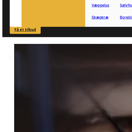
Væggelus
Sølvfi
Skægkræ
Borebi
Få et tilbud
SE OVERSIGT
Forside
Skadedyrsbekæmpelse i Aarhus
Mølbekæmpelse i Aarhus
>
>
Mølbekæmpelse i Aarhus
Mølbekæmpelse i Aarhus hjælper dig
videre, når møl skaber problemer i boli
eller erhverv.
Vi forbinder dig med lokale partnere, s
du hurtigt kan komme i gang med den
rette indsats.