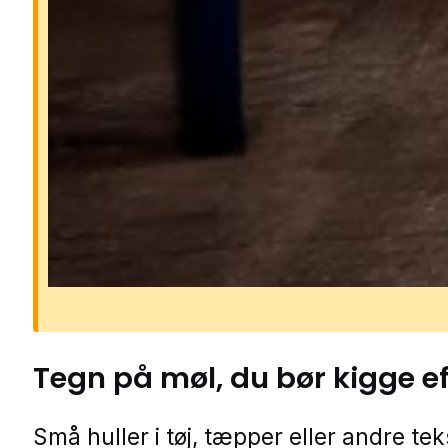
Hvorfor er møl et problem
Møl kan hurtigt ødelægge tøj, teksti
fødevarer, før man opdager proble
Larverne lever af materialer som ul
silke, pels, mel og gryn, og et lille 
kan hurtigt udvikle sig til en større
bestand. Derfor er hurtig handling
afgørende, hvis man vil undgå ska
spredning.
Tegn på
møl
, du bør kigge e
Små huller i tøj, tæpper eller andre teks