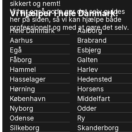
sikkert og nemt!
Vi har også gode gør det selv guides
Vi hjælper i hele Danmark!
her på siden, så vi kan hjælpe både
professionelt og med at gøre det selv.
Hele Danmark
Aalborg
Aarhus
Brabrand
Egå
Esbjerg
Fåborg
Galten
Hammel
Harlev
Hasselager
Hedensted
Hørning
Horsens
København
Middelfart
Nyborg
Odder
Odense
Ry
Silkeborg
Skanderborg