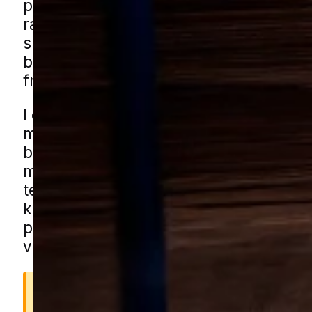
problemet kan opstå både i lejligheder
rækkehuse og parcelhuse, hvor opbeva
skabe, kælderrum og mindre rum give
betingelser for, at møl får lov at udvikle
fred.
I områder med tæt og kompakt bebygg
midtbyen, fælles gårdmiljøer, ældre
boligkvarterer og nyere parcelhusomr
møl blive overset længe, fordi de gemm
tekstiler, skabe og små opbevaringsst
kan få mølhjælp i Aarhus gennem vore
partnere. Udfyld blot formularen, så f
vi dig med en lokal specialist.