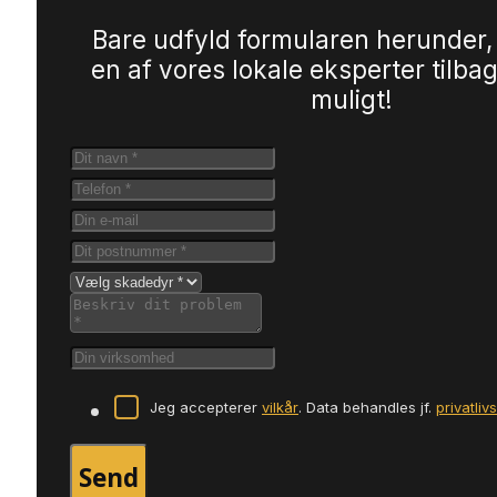
Bare udfyld formularen herunder,
en af vores lokale eksperter tilbag
muligt!
Jeg accepterer
vilkår
. Data behandles jf.
privatliv
Send