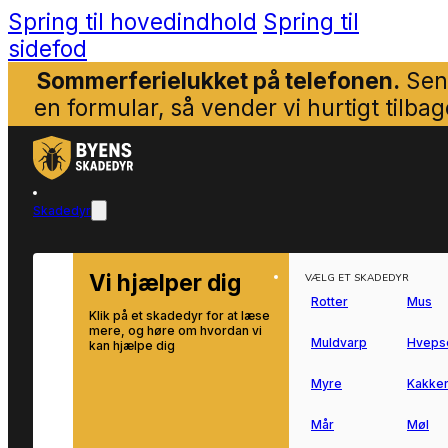
Spring til hovedindhold
Spring til
sidefod
Sommerferielukket på telefonen.
Sen
en formular, så vender vi hurtigt tilbag
Skadedyr
Vi hjælper dig
VÆLG ET SKADEDYR
Rotter
Mus
Klik på et skadedyr for at læse
mere, og høre om hvordan vi
Muldvarp
Hveps
kan hjælpe dig
Myre
Kakker
Mår
Møl