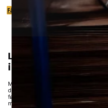
Få et tilbud
+45 51 90 85 46
Lokal bekæmpelse a
i Aarhus
Hej! Hvordan kan jeg hjælpe dig? Har du nogen spørgsmål?
Møl kan være en frustrerende udfordri
de ofte får fat i tekstiler, tæpper eller 
før man når at reagere. I en større by
mange forskellige boligtyper ser vi, at