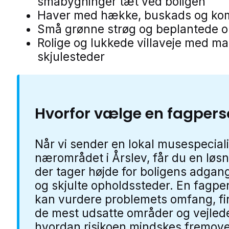
småbygninger tæt ved boligen
Haver med hække, buskads og ko
Små grønne strøg og beplantede 
Rolige og lukkede villaveje med m
skjulesteder
Hvorfor vælge en fagper
Når vi sender en lokal musespeciali
nærområdet i Årslev, får du en løsn
der tager højde for boligens adgan
og skjulte opholdssteder. En fagpe
kan vurdere problemets omfang, f
de mest udsatte områder og vejled
hvordan risikoen mindskes fremove