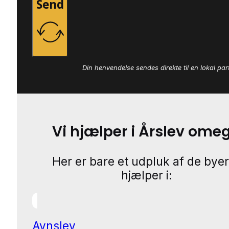
Send
Din henvendelse sendes direkte til en lokal par
Vi hjælper i Årslev ome
Her er bare et udpluk af de byer
hjælper i:
Avnslev