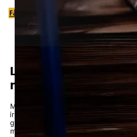
Få et tilbud
+45 51 90 85 46
Lokal bekæmpelse a
mus
i Årslev
Hej! Hvordan kan jeg hjælpe dig? Har du nogen spørgsmål?
Mus kan hurtigt blive et stort
irritationsmoment, når de først finder 
gemmesteder tæt på boligen. De søger
mod tørre og rolige områder, og i byer