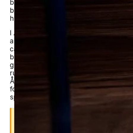
blandede boligområder, småbygninger
beplantning kan de lettere bevæge si
haver, skure og huse.
I Årslev kan udfordringer med mus bl
andet hænge sammen med rolige villav
carporte, haveskure og haver med hæ
buskads og kompost. Den type omgive
giver mange små skjulesteder og natur
ruter tæt på boligen. Du kan få musehj
Årslev gennem vores lokale partnere.
formularen, så forbinder vi dig med en 
specialist fra nærområdet.
Derfor er mus farlige