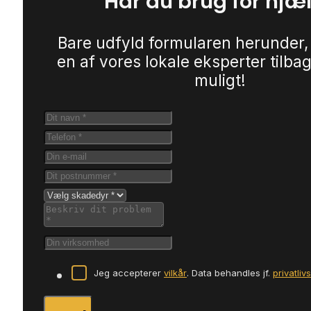
Har du brug for hjæ
Bare udfyld formularen herunder,
en af vores lokale eksperter tilbag
muligt!
Jeg accepterer
vilkår
. Data behandles jf.
privatliv