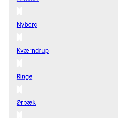
Nyborg
Kværndrup
Ringe
Ørbæk