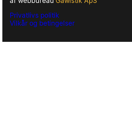
af
webbureau
Gawistik ApS
Privatlivs politik
Vilkår og betingelser