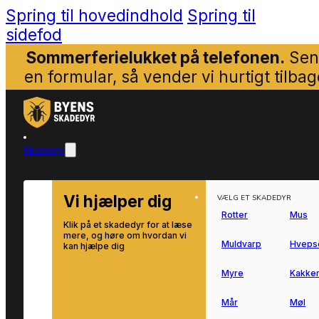
Spring til hovedindhold
Spring til
sidefod
Sommerferielukket på telefonen.
Sen
en formular, så vender vi hurtigt tilbag
Skadedyr
Vi hjælper dig
VÆLG ET SKADEDYR
Rotter
Mus
Klik på et skadedyr for at læse
mere, og høre om hvordan vi
Muldvarp
Hveps
kan hjælpe dig
Myre
Kakker
Mår
Møl