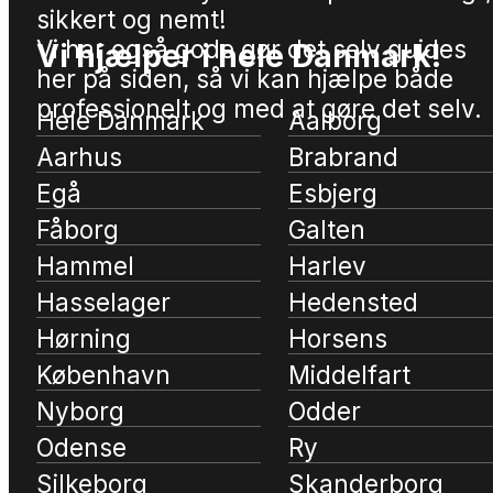
sikkert og nemt!
Vi har også gode gør det selv guides
Vi hjælper i hele Danmark!
her på siden, så vi kan hjælpe både
professionelt og med at gøre det selv.
Hele Danmark
Aalborg
Aarhus
Brabrand
Egå
Esbjerg
Fåborg
Galten
Hammel
Harlev
Hasselager
Hedensted
Hørning
Horsens
København
Middelfart
Nyborg
Odder
Odense
Ry
Silkeborg
Skanderborg