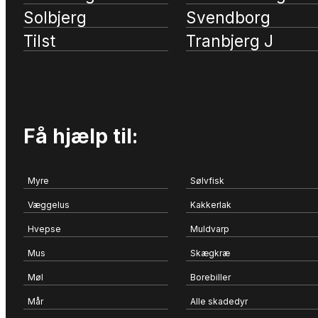
Solbjerg
Svendborg
Tilst
Tranbjerg J
Få hjælp til:
Myre
Sølvfisk
Væggelus
Kakkerlak
Hvepse
Muldvarp
Mus
Skægkræ
Møl
Borebiller
Mår
Alle skadedyr