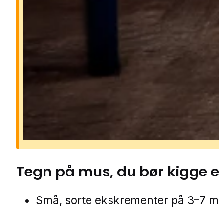
Mus kan sprede bakterier og syg
gennem deres urin, ekskrementer 
pels. De gnaver i ledninger, isoleri
materialer, hvilket kan føre til
kortslutninger, brandfare og kostb
skader. Et museproblem breder sig
hurtigt, da de formerer sig hele åre
ofte lever skjult i vægge og lofter.
Tegn på
mus
, du bør kigge e
Små, sorte ekskrementer på 3–7 