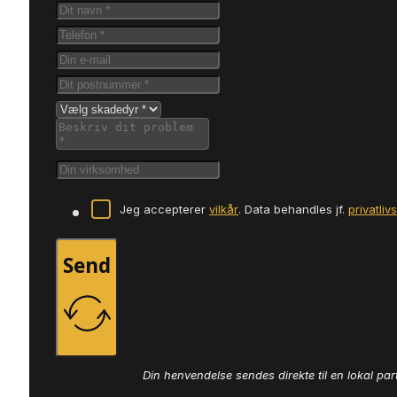
Jeg accepterer
vilkår
. Data behandles jf.
privatliv
Send
Din henvendelse sendes direkte til en lokal par