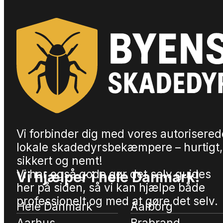
Vi forbinder dig med vores autorisered
lokale skadedyrsbekæmpere – hurtigt,
sikkert og nemt!
Vi har også gode gør det selv guides
Vi hjælper i hele Danmark!
her på siden, så vi kan hjælpe både
professionelt og med at gøre det selv.
Hele Danmark
Aalborg
Aarhus
Brabrand