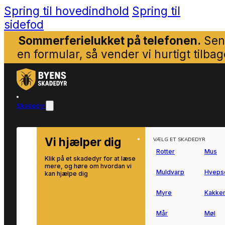
Spring til hovedindhold
Spring til
sidefod
Sommerferielukket på telefonen.
Sen
en formular, så vender vi hurtigt tilbag
Skadedyr
Vi hjælper dig
VÆLG ET SKADEDYR
Rotter
Mus
Klik på et skadedyr for at læse
mere, og høre om hvordan vi
Muldvarp
Hveps
kan hjælpe dig
Myre
Kakker
Mår
Møl