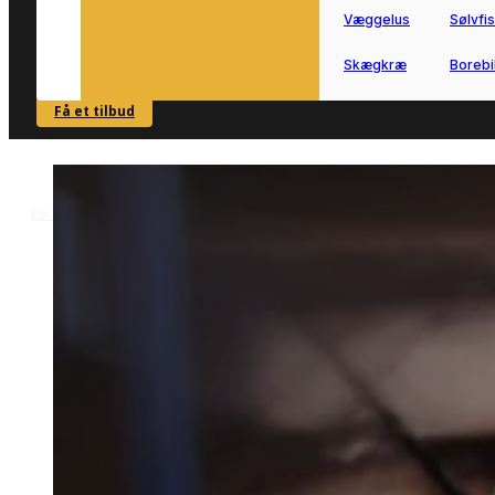
Væggelus
Sølvfi
Skægkræ
Borebi
Få et tilbud
SE OVERSIGT
Forside
Skadedyrsbekæmpelse i Als
Muldvarpebekæmpelse i Als
>
>
Muldvarpebekæmpelse i
Als
Muldvarpebekæmpelse i Als hjælper d
videre, når jordbunker og ødelagte
græsarealer skaber problemer.
Vi forbinder dig med lokale partnere, s
du hurtigt kan få den rette hjælp i