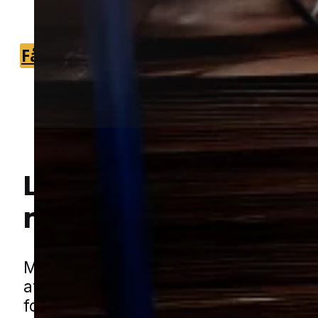
nærområdet.
Få et tilbud
+45 51 90 85 46
Lokal bekæmpelse a
muldvarpe
i Als
Hej! Hvordan kan jeg hjælpe dig? Har du nogen spørgsmål?
Muldvarpe kan hurtigt gøre en pæn h
at holde, fordi de skubber jord op i bu
forstyrrer græs, bede og stier. Proble