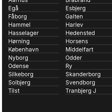
Egå
Esbjerg
Fåborg
Galten
Hammel
Harlev
Hasselager
Hedensted
Hørning
Horsens
København
Middelfart
Nyborg
Odder
Odense
Ry
Silkeborg
Skanderborg
Solbjerg
Svendborg
Tilst
Tranbjerg J