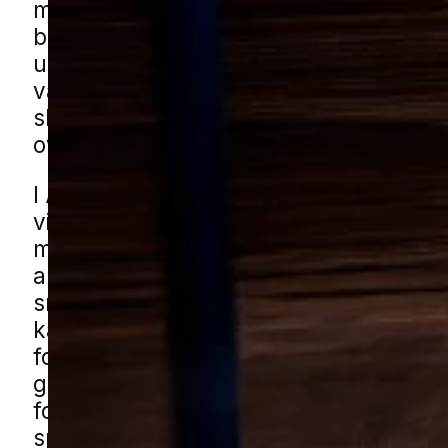
mærkes ofte mest i områder med blød 
beplantning og regelmæssig vanding, 
undergrunden er nem at arbejde i. Det
være frustrerende for boligejere, fordi
skaderne både ses tydeligt og kan bre
over et større areal på kort tid.
I Als ses udfordringen typisk ved stille
villaveje, i blandede boligområder og i
med hække, buskads og kompost, hvo
arealer ligger tæt på boligen. Også car
små skure og grønne lommer mellem 
kan være en del af de områder, hvor j
forstyrres. Du kan få muldvarpehjælp i
gennem vores lokale partnere. Udfyld
formularen, så forbinder vi dig med en
specialist fra nærområdet.