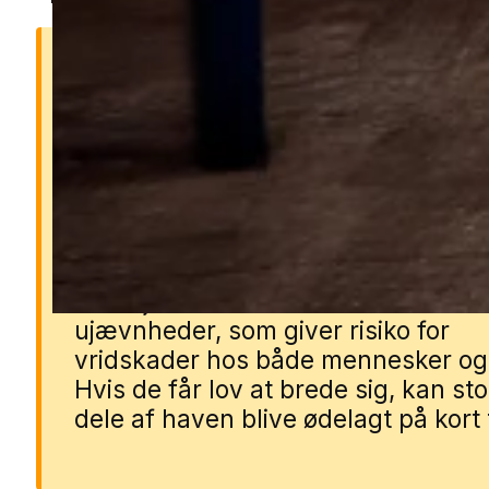
Derfor er muldvarpe et
problem
Muldvarpe kan hurtigt ødelægge
græsplæner og grønne områder m
deres gange og muldskud. Deres
underjordiske tunneller kan skabe
ujævnheder, som giver risiko for
vridskader hos både mennesker og
Hvis de får lov at brede sig, kan st
dele af haven blive ødelagt på kort 