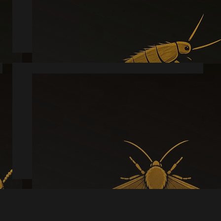
Læs mere
Møl
Læs mere