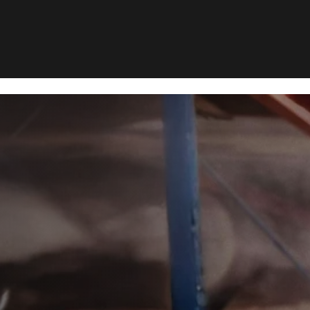
yrsbekæmp