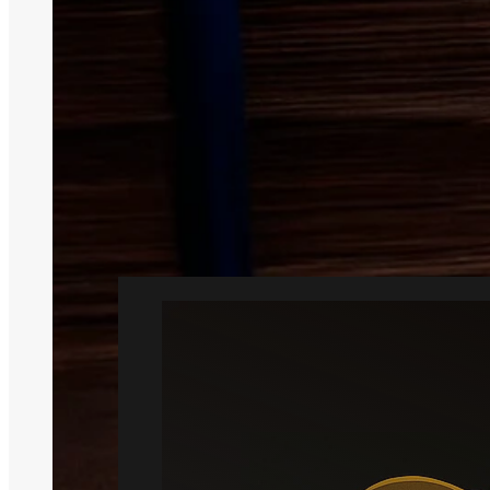
Skad
Skadedyr kan
Vi kan 
Professionel hj
Rotte
Læs mere