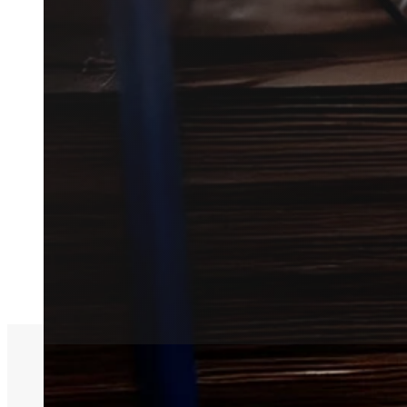
Få hurtig hjælp til skadedyrsbe
Vi forbinder dig med en lokal 
finde den rette løsning.
Få et tilbud
+45 51 90 85 46