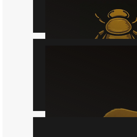
Læs mere
Mår
Læs mere