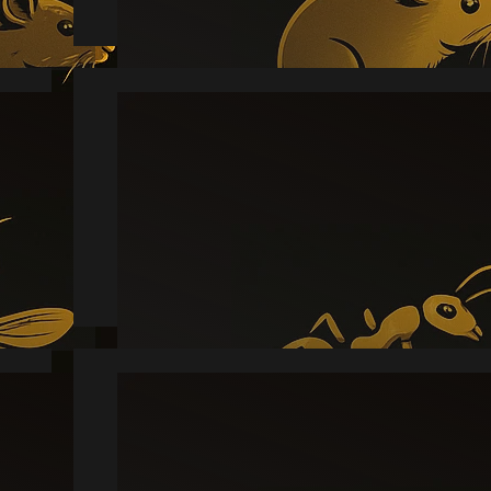
Myre
Læs mere
Skægkræ