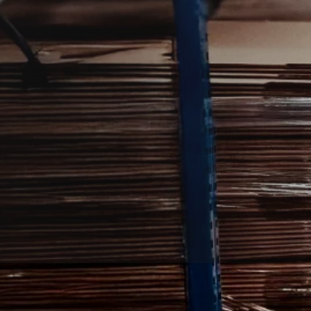
kæmpelse i Alslev.
fagperson, der kan vurdere problemet og