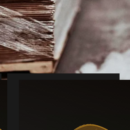
i Alslev
 bolig og bygninger.
v, der hjælper.
ing, der holder bedre.
Muldvarp
Læs mere