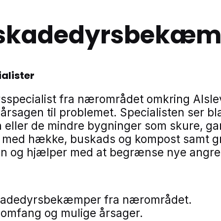
l skadedyrsbekæmp
alister
sspecialist fra nærområdet omkring Alslev
årsagen til problemet. Specialisten ser b
en eller de mindre bygninger som skure, g
r med hække, buskads og kompost samt grø
onen og hjælper med at begrænse nye angre
l skadedyrsbekæmper fra nærområdet.
 omfang og mulige årsager.