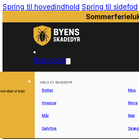
Spring til hovedindhold
Spring til sidefod
Sommerferieluk
Skadedyr
VÆLG ET SKADEDYR
Rotter
Mus
hvordan vi kan
Hvepse
Myre
Mår
Møl
Sølvfisk
Skæg