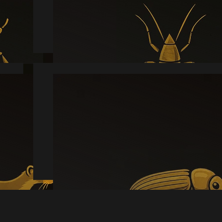
Læs mere
Borebille
Læs mere