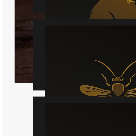
Hveps
Læs mere
Væggelus