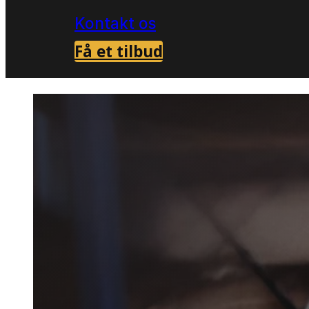
Kontakt os
Få et tilbud
Forside
Skadedyrsbekæmpelse i Alslev
>
Skaded
i Alslev