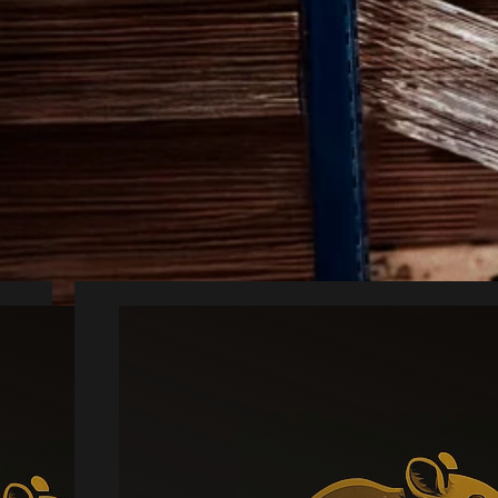
edyrsbekæmpelse 
 hurtigt udvikle sig og skabe problemer i
forbinde dig med en lokal partner fra Alsle
ælp giver en grundig vurdering og en løsn
Mus
Læs mere