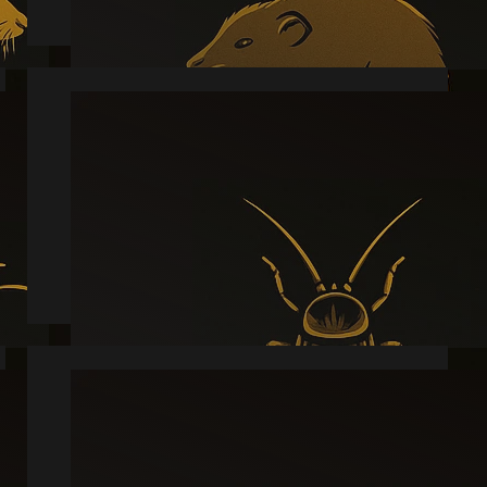
Kakkerlak
Læs mere
Sølvfisk