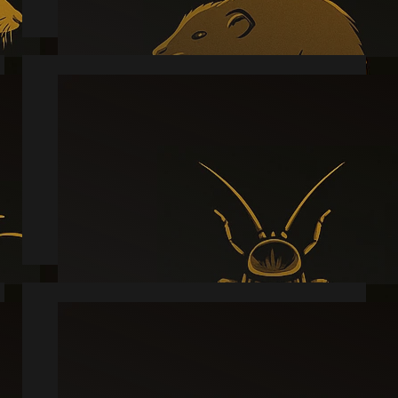
Kakkerlak
Læs mere
Sølvfisk