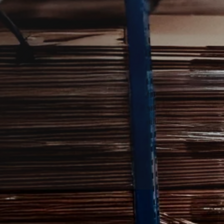
ekæmpelse i Asp.
agperson, der kan hjælpe i hjem, have elle