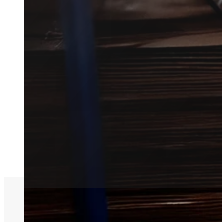
Få hurtig hjælp til skadedyrsb
Vi forbinder dig med en lokal f
mindre erhverv.
Få et tilbud
+45 51 90 85 46