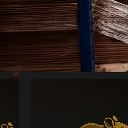
Slip af med skade
 hurtigt skabe utryghed og praktiske pro
el hjælp er ofte den sikreste løsning ved 
Vi kan forbinde dig med en lokal partner f
Mus
Læs mere