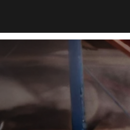
yrsbekæmp