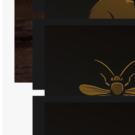
Hveps
Læs mere
Væggelus