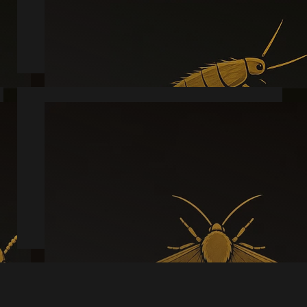
Læs mere
Møl
Læs mere