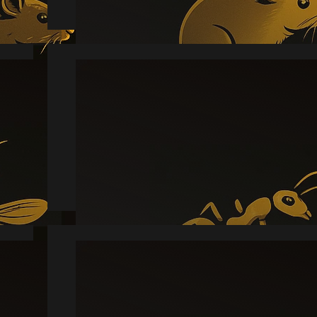
Myre
Læs mere
Skægkræ