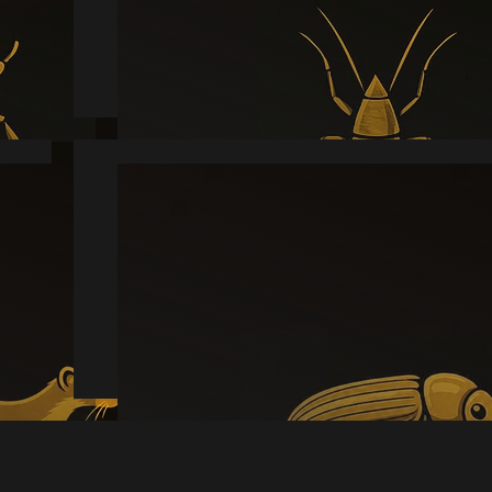
Læs mere
Borebille
Læs mere