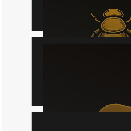
Læs mere
Mår
Læs mere