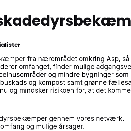
l skadedyrsbekæmp
alister
ekæmper fra nærområdet omkring Asp, så h
erer omfanget, finder mulige adgangsveje
arcelhusområder og mindre bygninger som 
uskads og kompost samt grønne fællesarea
u og mindsker risikoen for, at det komme
dedyrsbekæmper gennem vores netværk.
 omfang og mulige årsager.