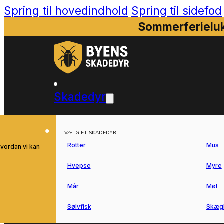
Spring til hovedindhold
Spring til sidefod
Sommerferieluk
Skadedyr
VÆLG ET SKADEDYR
Rotter
Mus
hvordan vi kan
Hvepse
Myre
Mår
Møl
Sølvfisk
Skæg