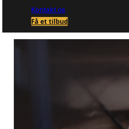
Kontakt os
Få et tilbud
Forside
Skadedyrsbekæmpelse i Asp
>
Skaded
i Asp