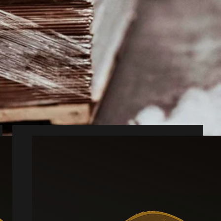
dyr
blemer i hverdagen.
tegn på aktivitet.
ra Asp.
Muldvarp
Læs mere