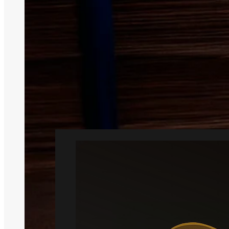
Skadedyr kan
Profession
Rotte
Læs mere