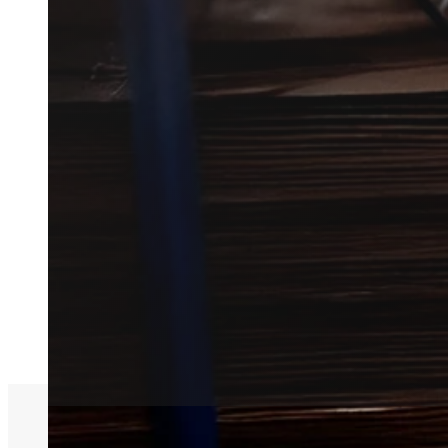
Har du brug for skadedyrsbekæmp
virksomhed?
Vi hjælper dig hurtigt videre ve
skadedyrsbekæmper fra Assen
Få et tilbud
+45 51 90 85 46