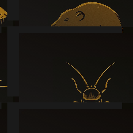
Læs mere
Kakkerlak
Læs mere
Sølvfisk