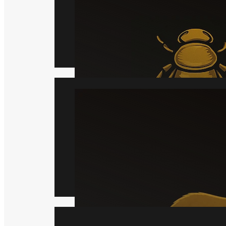
Læs mere
Mår
Læs mere