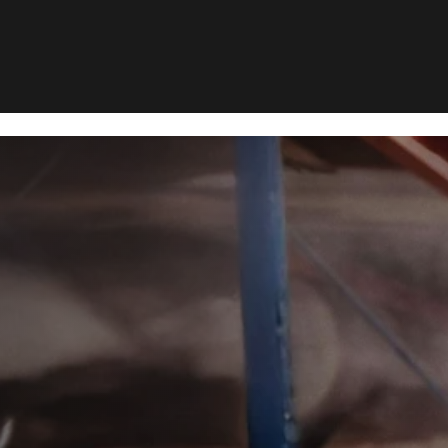
yrsbekæmp