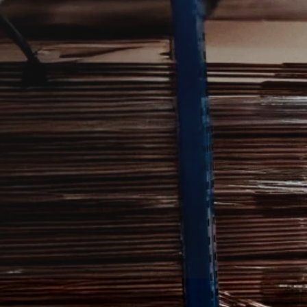
else i Assens i dit hjem eller din
d at forbinde dig med en lokal
s og omegn.