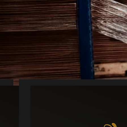
ektiv hjælp mod s
skadedyrsbekæmpelse giver en mere sikker
r dig med en lokal partner fra Assens, som
er I den bedste plan til både bekæmpels
Mus