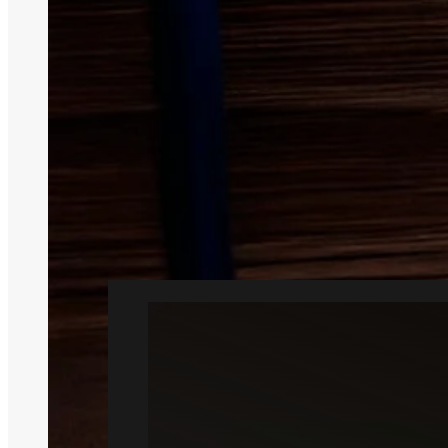
Eff
Professionel 
Vi forbinde
Sammen find
Rotte