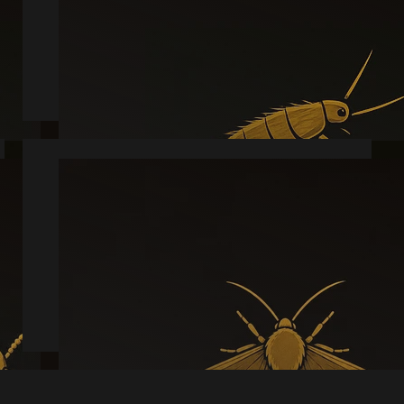
Læs mere
Møl
Læs mere