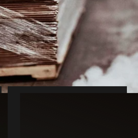
kadedyr
 og holdbar løsning.
 rykker hurtigt ud.
e og forebyggelse.
Muldvarp