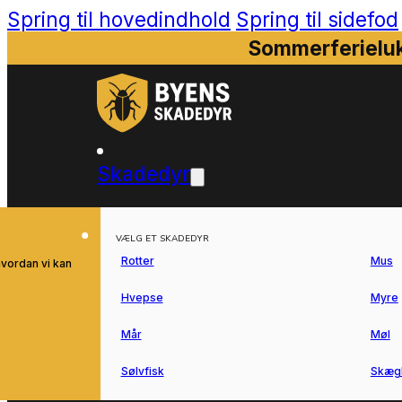
Spring til hovedindhold
Spring til sidefod
Sommerferieluk
Skadedyr
VÆLG ET SKADEDYR
Rotter
Mus
hvordan vi kan
Hvepse
Myre
Mår
Møl
Sølvfisk
Skæg