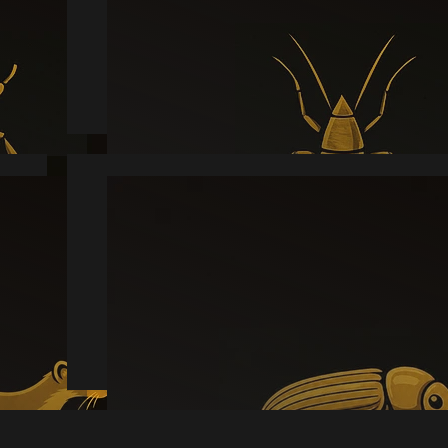
Læs mere
Borebille
Læs mere