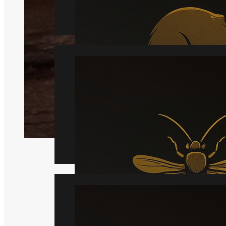
Læs mere
Hveps
Læs mere
Væggelus