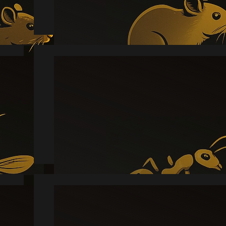
Læs mere
Myre
Læs mere
Skægkræ