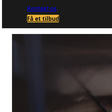
Kontakt os
Få et tilbud
Forside
Skadedyrsbekæmpelse i Assens
>
Skaded
i Assens