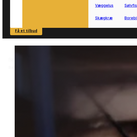
Væggelus
Sølvfi
Skægkræ
Borebi
Få et tilbud
SE OVERSIGT
Forside
Skadedyrsbekæmpelse i Barde
Bekæmpelse af borebiller i
>
>
Barde
Bekæmpelse af borebiller i
Barde
Bekæmpelse af borebiller i Barde kan
være relevant, hvis du har mistanke o
angreb i træværk.
Vi forbinder dig med lokale partnere,