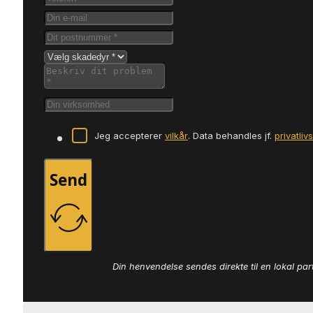
Jeg accepterer
vilkår
. Data behandles jf.
privatliv
Send
Din henvendelse sendes direkte til en lokal par