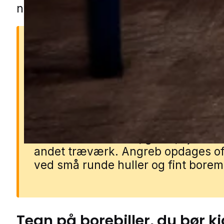
nærområdet.
Hvorfor borebiller er et
problem
Borebillers larver lever inde i træet
gnaver små gange, mens de vokser
kan svække møbler, gulve, bjælker
andet træværk. Angreb opdages of
ved små runde huller og fint borem
Tegn på
borebiller
, du bør k