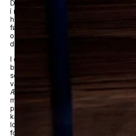
Det gælder både synlige konstruktione
i mindre bygninger, hvor der ofte ikke 
holdt lige så godt øje med udviklingen.
først er aktivitet, er det vigtigt at få vu
omfanget, så skaden ikke breder sig til
dele af bygningen.
I et mindre bymiljø med blandede
boligområder, rolige villaveje og småb
som carporte, skure og garager kan 
være udsat flere steder på samme gru
Ældre huse og udhuse står ofte side o
med nyere byggeri, og det gør det vigti
på hele ejendommen frem for kun ét r
kan få borebillehjælp i Barde gennem 
lokale partnere. Udfyld formularen, så
forbinder vi dig med en specialist fra