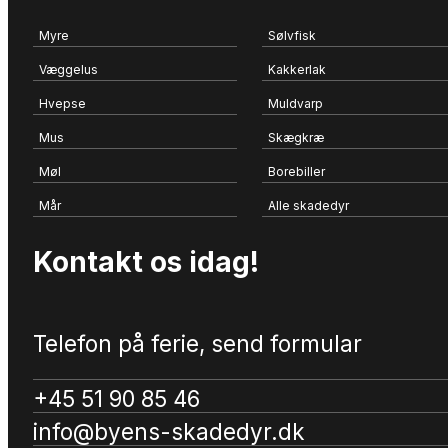
Myre
Sølvfisk
Væggelus
Kakkerlak
Hvepse
Muldvarp
Mus
Skægkræ
Møl
Borebiller
Mår
Alle skadedyr
Kontakt os idag!
Telefon på ferie, send formular
+45 51 90 85 46
info@byens-skadedyr.dk