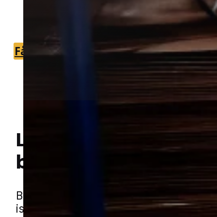
der kan vurdere problemet og hjælpe
videre.
Få et tilbud
+45 51 90 85 46
Lokal bekæmpelse a
Hej! Hvordan kan jeg hjælpe dig? Har du nogen spørgsmål?
borebiller
i Barde
Borebiller kan give store problemer i 
især når angreb får lov at udvikle sig o