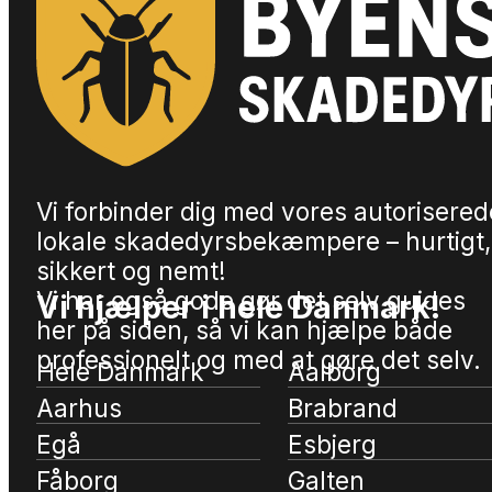
Vi forbinder dig med vores autorisered
lokale skadedyrsbekæmpere – hurtigt,
sikkert og nemt!
Vi har også gode gør det selv guides
Vi hjælper i hele Danmark!
her på siden, så vi kan hjælpe både
professionelt og med at gøre det selv.
Hele Danmark
Aalborg
Aarhus
Brabrand
Egå
Esbjerg
Fåborg
Galten