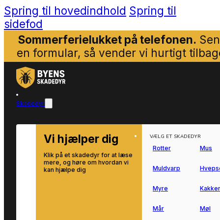
Spring til hovedindhold
Spring til
sidefod
Sommerferielukket på telefonen.
Sen
en formular, så vender vi hurtigt tilbag
Skadedyr
Vi hjælper dig
VÆLG ET SKADEDYR
Rotter
Mus
Klik på et skadedyr for at læse
mere, og høre om hvordan vi
Muldvarp
Hveps
kan hjælpe dig
Myre
Kakker
Mår
Møl