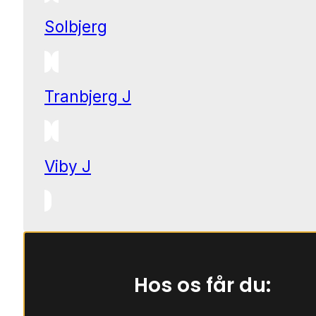
Solbjerg
Tranbjerg J
Viby J
Hos os får du: