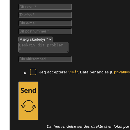
Jeg accepterer
vilkår
. Data behandles jf.
privatliv
Send
Din henvendelse sendes direkte til en lokal par