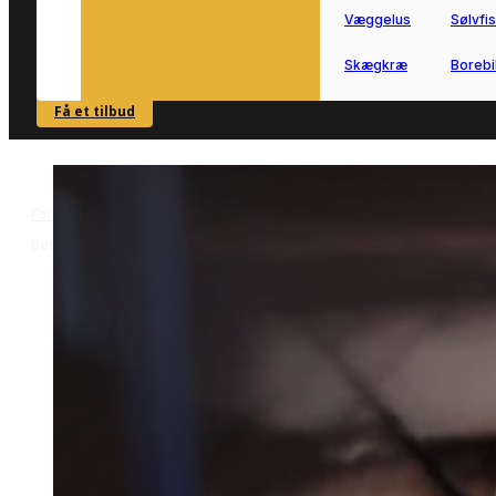
Væggelus
Sølvfi
Skægkræ
Borebi
Få et tilbud
SE OVERSIGT
Forside
Skadedyrsbekæmpelse i Beder
Bekæmpelse af borebiller i
>
>
Beder
Bekæmpelse af borebiller i
Beder
Bekæmpelse af borebiller i Beder
hjælper dig videre, hvis du har mistank
om angreb i træværk.
Vi forbinder dig med lokale partnere,