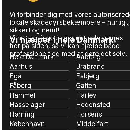
Vi forbinder dig med vores autorisered
lokale skadedyrsbekæmpere – hurtigt,
sikkert og nemt!
Vi har også gode gør det selv guides
Vi hjælper i hele Danmark!
her på siden, så vi kan hjælpe både
professionelt og med at gøre det selv.
Hele Danmark
Aalborg
Aarhus
Brabrand
Egå
Esbjerg
Fåborg
Galten
Hammel
Harlev
Hasselager
Hedensted
Hørning
Horsens
København
Middelfart