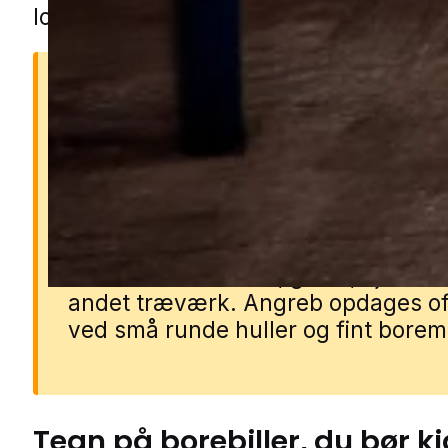
lokal specialist.
Hvorfor borebiller er et
problem
Borebillers larver lever inde i træet
gnaver små gange, mens de vokser
kan svække møbler, gulve, bjælker
andet træværk. Angreb opdages of
ved små runde huller og fint borem
Tegn på
borebiller
, du bør k