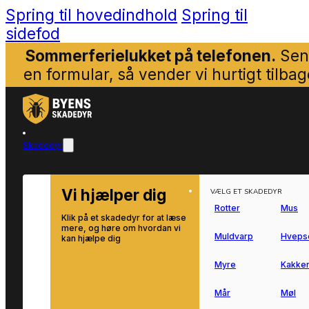
Spring til hovedindhold
Spring til
sidefod
Sommerferielukket på telefonen.
Sen
en formular, så vender vi hurtigt tilbag
Skadedyr
Vi hjælper dig
VÆLG ET SKADEDYR
Rotter
Mus
Klik på et skadedyr for at læse
mere, og høre om hvordan vi
Muldvarp
Hveps
kan hjælpe dig
Myre
Kakker
Mår
Møl