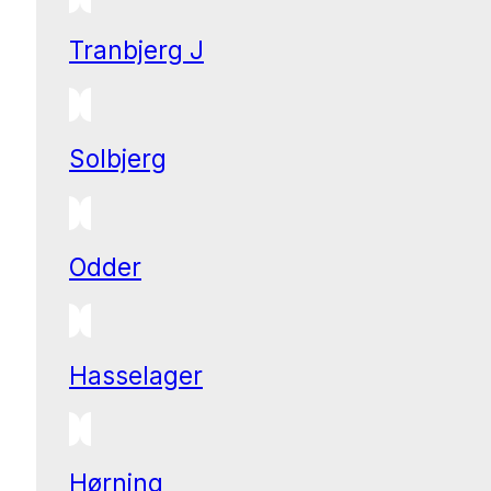
Tranbjerg J
Solbjerg
Odder
Hasselager
Hørning