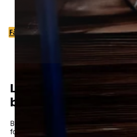
som kan vurdere problemet og finde
den rette løsning.
Få et tilbud
+45 51 90 85 46
Lokal bekæmpelse a
Hej! Hvordan kan jeg hjælpe dig? Har du nogen spørgsmål?
borebiller
i Beder
Borebiller kan være svære at opdage i 
fordi de ofte arbejder skjult i træværk 