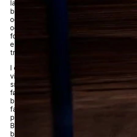
længere tid. Problemet ses især i bolig
bygninger, hvor der findes ældre træd
også i mindre bygninger som skure, g
og udhuse, hvor træet kan være mere
for skiftende temperatur og fugt. Derfo
en god idé at reagere, hvis du ser små 
træet eller fint boremel.
I et område med blandede boligområder,
villaveje og carporte, haveskure og li
småbygninger kan angreb få lov at udv
før de bliver opdaget. Det gælder også
boligkvarterer og i huse tæt på grønne
fællesarealer, hvor fugtige omgivelser
påvirke træværket. Du kan få borebille
Beder gennem vores lokale partnere. 
blot formularen, så forbinder vi dig me