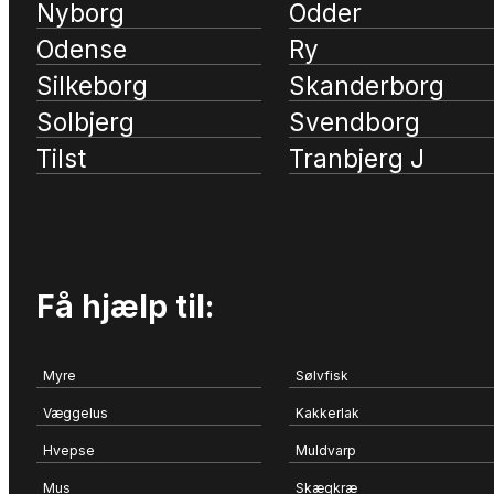
Nyborg
Odder
Odense
Ry
Silkeborg
Skanderborg
Solbjerg
Svendborg
Tilst
Tranbjerg J
Få hjælp til:
Myre
Sølvfisk
Væggelus
Kakkerlak
Hvepse
Muldvarp
Mus
Skægkræ