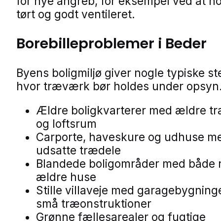
for nye angreb, for eksempel ved at h
tørt og godt ventileret.
Borebilleproblemer i Beder
Byens boligmiljø giver nogle typiske st
hvor træværk bør holdes under opsyn
Ældre boligkvarterer med ældre t
og loftsrum
Carporte, haveskure og udhuse m
udsatte trædele
Blandede boligområder med både 
ældre huse
Stille villaveje med garagebygning
små træonstruktioner
Grønne fællesarealer og fugtige