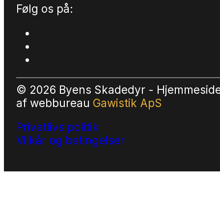
Følg os på:
© 2026 Byens Skadedyr - Hjemmesid
af
webbureau
Gawistik ApS
Privatlivs politik
Vilkår og betingelser