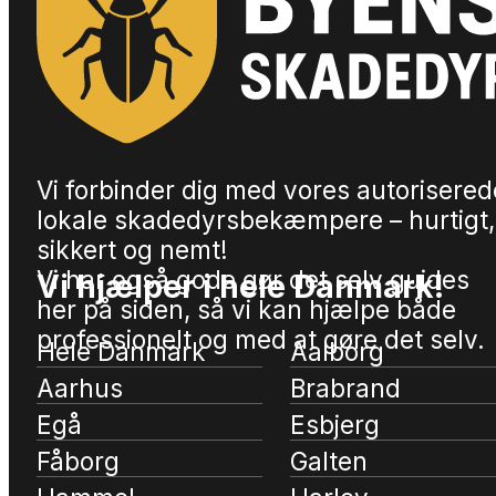
Vi forbinder dig med vores autorisered
lokale skadedyrsbekæmpere – hurtigt,
sikkert og nemt!
Vi har også gode gør det selv guides
Vi hjælper i hele Danmark!
her på siden, så vi kan hjælpe både
professionelt og med at gøre det selv.
Hele Danmark
Aalborg
Aarhus
Brabrand
Egå
Esbjerg
Fåborg
Galten