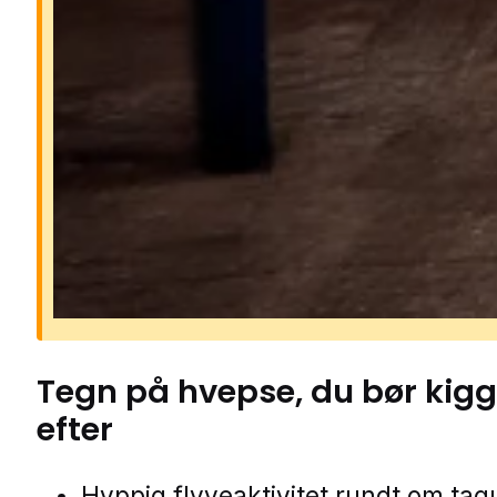
Risikoen ved hvepse
Hvepse kan være aggressive, især 
på sommeren, hvor de søger søde 
og bliver mere nærgående. Deres s
kan gøre ondt og kan i sjældne tilf
udløse alvorlige allergiske reaktion
Hvis en hveps føler sig truet, kan d
stikke flere gange i træk.
Tegn på
hvepse
, du bør kig
efter
Hyppig flyveaktivitet rundt om ta