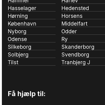
Hammel
Harlev
Hasselager
Hedensted
Hørning
Horsens
København
Middelfart
Nyborg
Odder
Odense
Ry
Silkeborg
Skanderborg
Solbjerg
Svendborg
Tilst
Tranbjerg J
Få hjælp til: