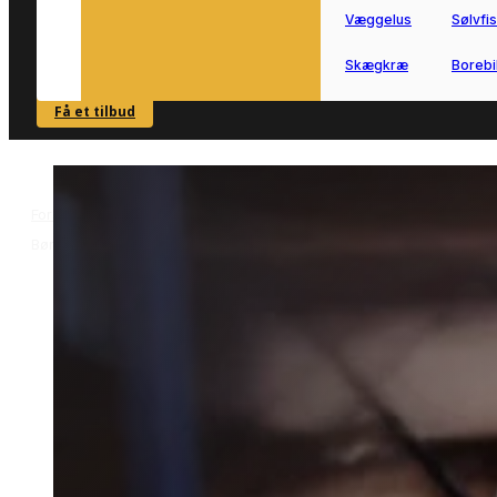
Væggelus
Sølvfi
Skægkræ
Borebi
Få et tilbud
SE OVERSIGT
Forside
Skadedyrsbekæmpelse i Børkop
Hvepsebekæmpelse i
>
>
Børkop
Hvepsebekæmpelse i
Børkop
Effektiv hvepsebekæmpelse i Børkop
udført af lokale skadedyrsteknikere.
Få sikker fjernelse af hvepsereder i
bolig, have eller mindre erhverv uden