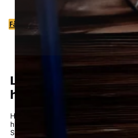
unødig ventetid.
Få et tilbud
+45 51 90 85 46
Lokal bekæmpelse a
hvepse
i Børkop
Hej! Hvordan kan jeg hjælpe dig? Har du nogen spørgsmål?
Hvepse kan hurtigt gøre udelivet mind
hyggeligt, når de bygger rede tæt på 
Særligt i sommermånederne kan de v