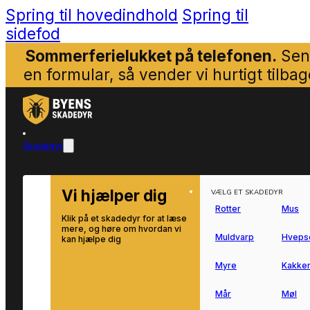
Spring til hovedindhold
Spring til
sidefod
Sommerferielukket på telefonen.
Sen
en formular, så vender vi hurtigt tilbag
Skadedyr
Vi hjælper dig
VÆLG ET SKADEDYR
Rotter
Mus
Klik på et skadedyr for at læse
mere, og høre om hvordan vi
Muldvarp
Hveps
kan hjælpe dig
Myre
Kakker
Mår
Møl