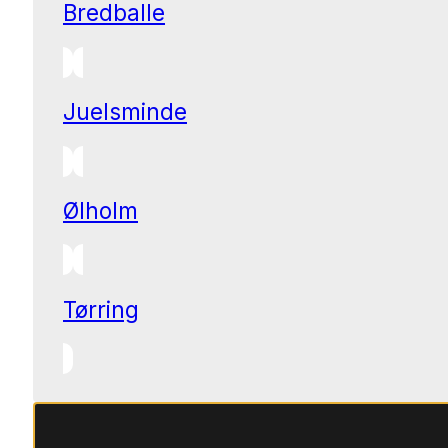
Bredballe
Juelsminde
Ølholm
Tørring