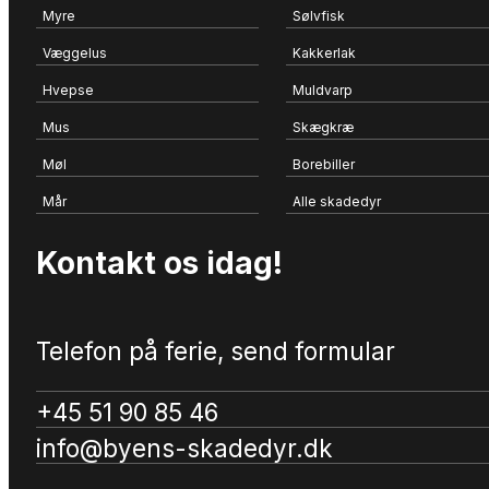
Myre
Sølvfisk
Væggelus
Kakkerlak
Hvepse
Muldvarp
Mus
Skægkræ
Møl
Borebiller
Mår
Alle skadedyr
Kontakt os idag!
Telefon på ferie, send formular
+45 51 90 85 46
info@byens-skadedyr.dk