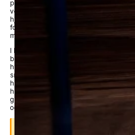
påtrængende omkring terrasser, altan
ved madlavning udendørs. Med profes
hjælp bliver reden fjernet korrekt, så r
for stik og tilbagevendende problemer
mindskes mest muligt.
I Børkop oplever både beboere i ældre
boligkvarterer og nyere parcelhusområ
hvepse søger mod tagudhæng, carpor
småbygninger. Reden kan også gemme 
haveskure, garager eller tæt beplantni
haven. Du kan få hvepsehjælp i Børko
gennem vores lokale partnere, som ry
og håndterer problemet sikkert og effe