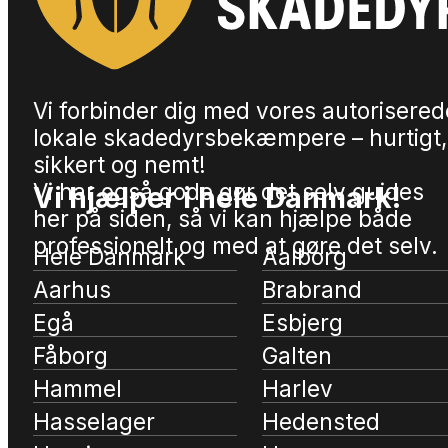
Vi forbinder dig med vores autorisered
lokale skadedyrsbekæmpere – hurtigt,
sikkert og nemt!
Vi har også gode gør det selv guides
Vi hjælper i hele Danmark!
her på siden, så vi kan hjælpe både
professionelt og med at gøre det selv.
Hele Danmark
Aalborg
Aarhus
Brabrand
Egå
Esbjerg
Fåborg
Galten
Hammel
Harlev
Hasselager
Hedensted