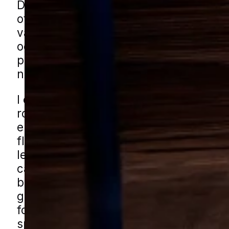
De kan sprede sig hurtigt indendørs o
ofte en målrettet indsats for at komme 
væk. Derfor er det vigtigt at reagere i 
og få styr på både årsag og omfang, s
problemet ikke vokser sig større end
nødvendigt.
I en by med blandede boligområder s
rolige villaveje, rækkehuse og mindre
erhvervsområder kan kakkerlakker du
flere forskellige steder. Det kan være a
lejligheder tættere på centrum til hus
carporte, haveskure og affaldsområde
butikker. Du kan få kakkerlakhjælp i B
gennem vores lokale partnere. Udfyld 
formularen og vi forbinder dig med en 
specialist der kan vurdere situationen