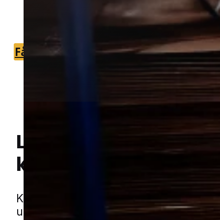
vurdere og håndtere dit
kakkerlakproblem.
Få et tilbud
+45 51 90 85 46
Lokal bekæmpelse a
kakkerlakker
i Børko
Hej! Hvordan kan jeg hjælpe dig? Har du nogen spørgsmål?
Kakkerlakker er et skadedyr mange hel
undgå at tænke på, indtil de pludselig 