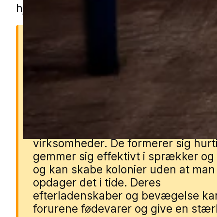
hjælpe dig videre.
Derfor er kakkerlakker far
Kakkerlakker kan sprede
sygdomsfremkaldende bakterier o
allergener, som gør dem
sundhedsskadelige i hjem og
virksomheder. De formerer sig hurti
gemmer sig effektivt i sprækker og 
og kan skabe kolonier uden at man
opdager det i tide. Deres
efterladenskaber og bevægelse ka
forurene fødevarer og give en stær