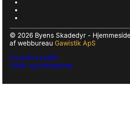
© 2026 Byens Skadedyr - Hjemmesid
af
webbureau
Gawistik ApS
Privatlivs politik
Vilkår og betingelser