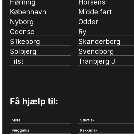
Hørning
Horsens
København
Middelfart
Nyborg
Odder
Odense
Ry
Silkeborg
Skanderborg
Solbjerg
Svendborg
Tilst
Tranbjerg J
Få hjælp til:
Myre
Sølvfisk
Væggelus
Kakkerlak