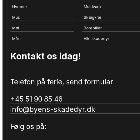
Hvepse
Muldvarp
Mus
Skægkræ
Møl
Borebiller
Mår
Alle skadedyr
Kontakt os idag!
Telefon på ferie, send formular
+45 51 90 85 46
info@byens-skadedyr.dk
Følg os på: