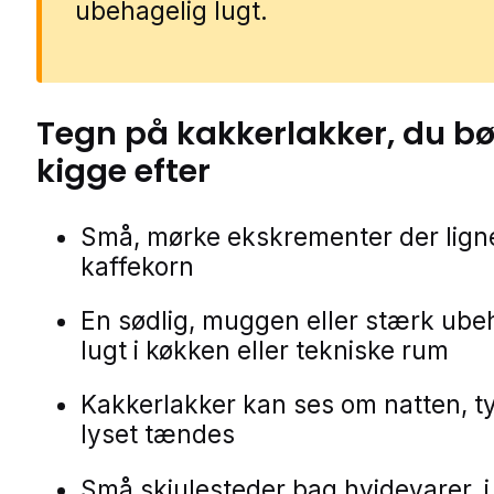
ubehagelig lugt.
Tegn på
kakkerlakker
, du bø
kigge efter
Små, mørke ekskrementer der lign
kaffekorn
En sødlig, muggen eller stærk ube
lugt i køkken eller tekniske rum
Kakkerlakker kan ses om natten, t
lyset tændes
Små skjulesteder bag hvidevarer, i