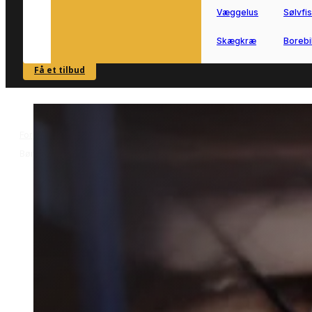
Væggelus
Sølvfi
Skægkræ
Borebi
Få et tilbud
SE OVERSIGT
Forside
Skadedyrsbekæmpelse i Børkop
Kakkerlakbekæmpelse i
>
>
Børkop
Kakkerlakbekæmpelse i
Børkop
Effektiv kakkerlakbekæmpelse i Børko
til både private og erhverv.
Få kontakt til en lokal
samarbejdspartner, der hurtigt kan