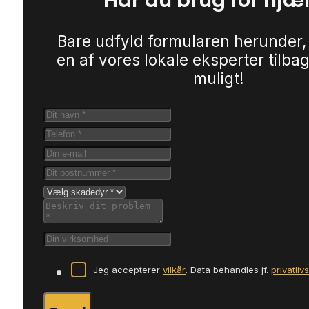
Har du brug for hjæ
Bare udfyld formularen herunder,
en af vores lokale eksperter tilbag
muligt!
Jeg accepterer
vilkår
. Data behandles jf.
privatliv