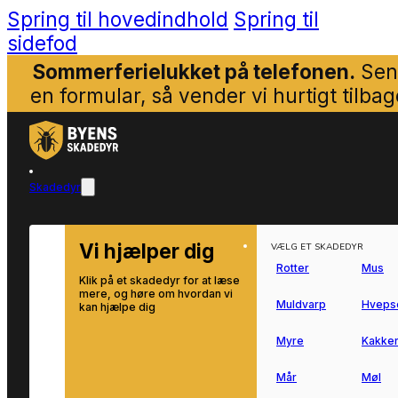
Spring til hovedindhold
Spring til
sidefod
Sommerferielukket på telefonen.
Sen
en formular, så vender vi hurtigt tilbag
Skadedyr
Vi hjælper dig
VÆLG ET SKADEDYR
Rotter
Mus
Klik på et skadedyr for at læse
mere, og høre om hvordan vi
Muldvarp
Hveps
kan hjælpe dig
Myre
Kakker
Mår
Møl