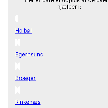
Her er bare et udpluk af de byer
hjælper i:
Holbøl
Egernsund
Broager
Rinkenæs