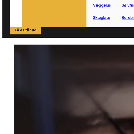
Væggelus
Sølvfi
Skægkræ
Borebi
Få et tilbud
SE OVERSIGT
Forside
Skadedyrsbekæmpelse i Bov
Myrebekæmpelse i Bov
>
>
Myrebekæmpelse i Bov
Myrebekæmpelse i Bov hjælper dig
videre, når myrer bliver et
tilbagevendende problem ved bolig
eller have.
Vi forbinder dig med lokale partnere, s
du hurtigt kan få den rette hjælp i