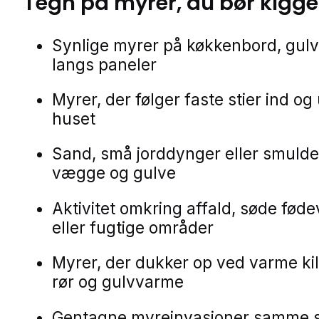
Tegn på
myrer
, du bør kigge
Synlige myrer på køkkenbord, gulve
langs paneler
Myrer, der følger faste stier ind og
huset
Sand, små jorddynger eller smulde
vægge og gulve
Aktivitet omkring affald, søde føde
eller fugtige områder
Myrer, der dukker op ved varme ki
rør og gulvvarme
Gentagne myreinvasioner samme 