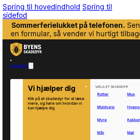
Spring til hovedindhold
Spring til
sidefod
Sommerferielukket på telefonen.
Sen
en formular, så vender vi hurtigt tilbag
Skadedyr
Vi hjælper dig
VÆLG ET SKADEDYR
Rotter
Mus
Klik på et skadedyr for at læse
mere, og høre om hvordan vi
Muldvarp
Hveps
kan hjælpe dig
Myre
Kakker
Mår
Møl