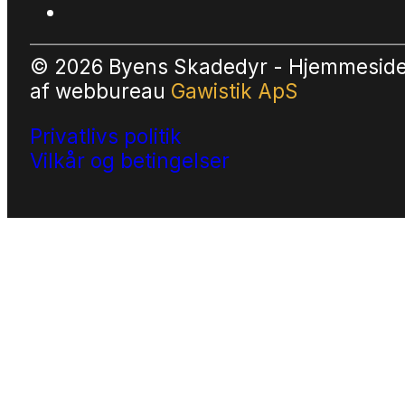
© 2026 Byens Skadedyr - Hjemmesid
af
webbureau
Gawistik ApS
Privatlivs politik
Vilkår og betingelser