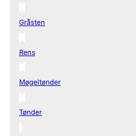
Gråsten
Rens
Møgeltønder
Tønder