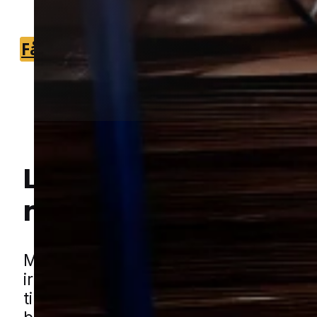
nærområdet.
Få et tilbud
+45 51 90 85 46
Lokal bekæmpelse a
myrer
i Bov
Hej! Hvordan kan jeg hjælpe dig? Har du nogen spørgsmål?
Myrer kan hurtigt gå fra at være et mi
irritationsmoment til et problem, der v
tilbage igen og igen. De finder ofte vej t