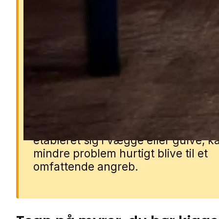
Derfor er myrer et proble
Myrer kan trænge ind i boligen i sto
antal og forurene madvarer samt s
gener i køkken og opholdsrum. Nog
arter som faraomyrer kan sprede
bakterier, mens andre kan beskadi
træværk og isolering. Hvis de får
etableret sig i vægge eller gulve, k
mindre problem hurtigt blive til et
omfattende angreb.