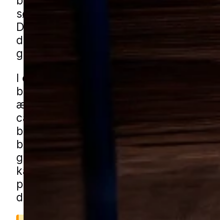
boliger, terrasser og småbygninger, nå
søger efter varme, ro og let adgang til 
Derfor oplever mange, at problemet st
diskret og senere breder sig til flere s
grunden, hvis det ikke bliver håndteret 
I en by som Bov ses udfordringerne oft
blandede boligområder med både nye
ældre huse, på stille villaveje og omkr
carporte, haveskure og haver med hæ
buskads og kompost. De små grønne s
beplantede områder omkring boliger 
give gode forhold for aktivitet tæt på 
kan få myrehjælp i Bov gennem vores 
partnere. Udfyld formularen, så forbin
dig med en lokal specialist fra næromr