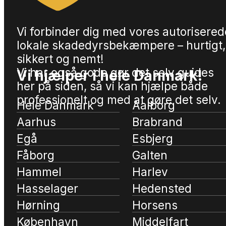
Vi forbinder dig med vores autorisered
lokale skadedyrsbekæmpere – hurtigt,
sikkert og nemt!
Vi har også gode gør det selv guides
Vi hjælper i hele Danmark!
her på siden, så vi kan hjælpe både
professionelt og med at gøre det selv.
Hele Danmark
Aalborg
Aarhus
Brabrand
Egå
Esbjerg
Fåborg
Galten
Hammel
Harlev
Hasselager
Hedensted
Hørning
Horsens
København
Middelfart