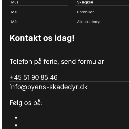
Mus
Skægkræ
Møl
Borebiller
Mår
Alle skadedyr
Kontakt os idag!
Telefon på ferie, send formular
+45 51 90 85 46
info@byens-skadedyr.dk
Følg os på: