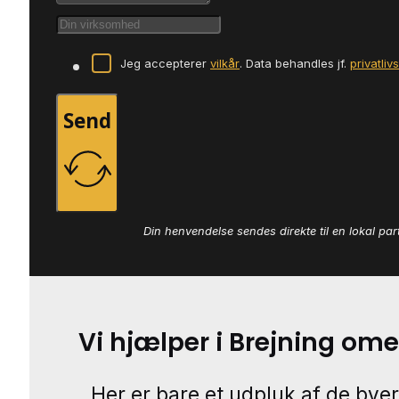
Jeg accepterer
vilkår
. Data behandles jf.
privatliv
Send
Din henvendelse sendes direkte til en lokal par
Vi hjælper i Brejning om
Her er bare et udpluk af de byer