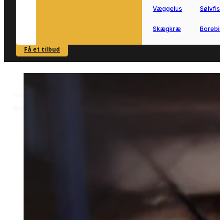
Væggelus
Sølvfi
Skægkræ
Borebi
Få et tilbud
SE OVERSIGT
Forside
Skadedyrsbekæmpelse i Brejning
Hvepsebekæmpelse i
>
>
Brejning
Hvepsebekæmpelse i
Brejning
Har du brug for hvepsebekæmpelse i
Brejning, hjælper vi dig med at finde
den rette lokale fagperson.
Udfyld formularen, så forbinder vi dig