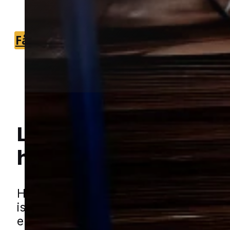
med en partner fra nærområdet.
Få et tilbud
+45 51 90 85 46
Lokal bekæmpelse a
hvepse
i Brejning
Hej! Hvordan kan jeg hjælpe dig? Har du nogen spørgsmål?
Hvepse kan hurtigt gøre udeliv besvær
især når de bygger rede tæt på menne
enkelt rede kan give mange flyvende 