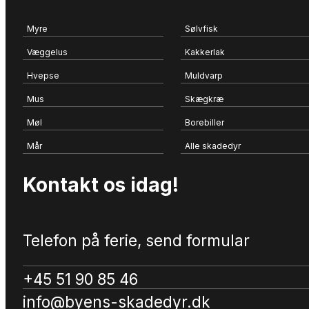
Myre
Sølvfisk
Væggelus
Kakkerlak
Hvepse
Muldvarp
Mus
Skægkræ
Møl
Borebiller
Mår
Alle skadedyr
Kontakt os idag!
Telefon på ferie, send formular
+45 51 90 85 46
info@byens-skadedyr.dk