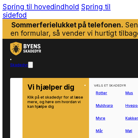
Spring til hovedindhold
Spring til
sidefod
Sommerferielukket på telefonen.
Sen
en formular, så vender vi hurtigt tilbag
Skadedyr
Vi hjælper dig
VÆLG ET SKADEDYR
Rotter
Mus
Klik på et skadedyr for at læse
mere, og høre om hvordan vi
Muldvarp
Hveps
kan hjælpe dig
Myre
Kakker
Mår
Møl