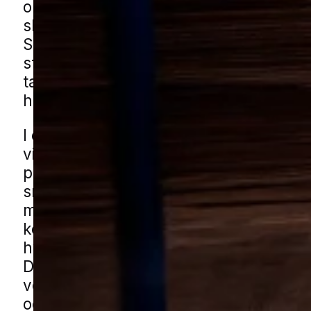
omkring mad, søde drikke og skrald, o
skaber utryghed for både børn og vok
Samtidig kan det være svært at vurder
stort problemet er, før aktiviteten plud
tager fart, så mange ender med at ud
handlingen alt for længe.
I et område med blandede boligtyper o
villaveje opstår udfordringen ofte ved,
placeres i udhæng, carporte, skure ell
småbygninger tæt på hverdagsrutiner
mærkes tit, når man bruger haven, t
kompost, eller færdes mellem hus og 
hvor hvepsene gerne vælger skjulte hj
Du kan få hvepsehjælp i Brejning gen
vores lokale partnere. Udfyld blot for
og vi forbinder dig med en lokal special