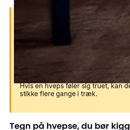
Risikoen ved hvepse
Hvepse kan være aggressive, især 
på sommeren, hvor de søger søde 
og bliver mere nærgående. Deres s
kan gøre ondt og kan i sjældne tilf
udløse alvorlige allergiske reaktion
Hvis en hveps føler sig truet, kan d
stikke flere gange i træk.
Tegn på
hvepse
, du bør kig