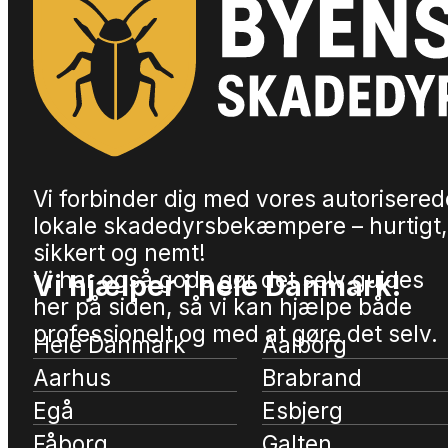
Vi forbinder dig med vores autorisered
lokale skadedyrsbekæmpere – hurtigt,
sikkert og nemt!
Vi har også gode gør det selv guides
Vi hjælper i hele Danmark!
her på siden, så vi kan hjælpe både
professionelt og med at gøre det selv.
Hele Danmark
Aalborg
Aarhus
Brabrand
Egå
Esbjerg
Fåborg
Galten