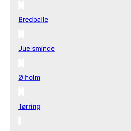
Bredballe
Juelsminde
Ølholm
Tørring