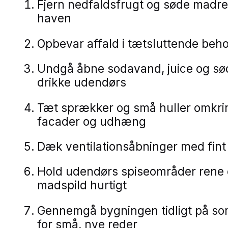
Fjern nedfaldsfrugt og søde madres
haven
Opbevar affald i tætsluttende beh
Undgå åbne sodavand, juice og sø
drikke udendørs
Tæt sprækker og små huller omkrin
facader og udhæng
Dæk ventilationsåbninger med fint
Hold udendørs spiseområder rene 
madspild hurtigt
Gennemgå bygningen tidligt på s
for små, nye reder