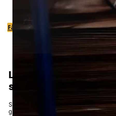
bliver du kontaktet med et forslag til
næste skridt.
Få et tilbud
+45 51 90 85 46
Lokal bekæmpelse a
Hej! Hvordan kan jeg hjælpe dig? Har du nogen spørgsmål?
sølvfisk
i Brejning
Sølvfisk trives, hvor der er fugt, varm
gemmesteder, og derfor kan de være 