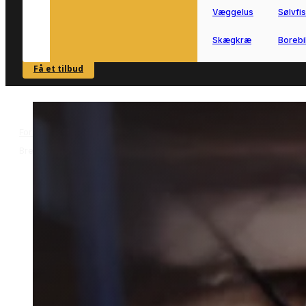
Væggelus
Sølvfi
Skægkræ
Borebi
Få et tilbud
SE OVERSIGT
Forside
Skadedyrsbekæmpelse i Brejning
Sølvfiskbekæmpelse i
>
>
Brejning
Sølvfiskbekæmpelse i
Brejning
Har du brug for sølvfiskbekæmpelse i
Brejning, hjælper vi dig hurtigt videre ti
en lokal partner.
Beskriv din situation i formularen, så