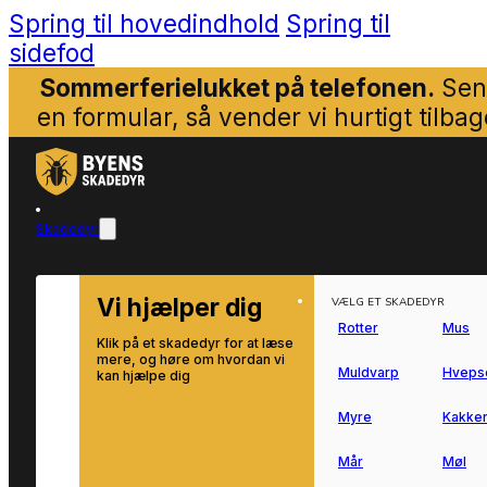
Spring til hovedindhold
Spring til
sidefod
Sommerferielukket på telefonen.
Sen
en formular, så vender vi hurtigt tilbag
Skadedyr
Vi hjælper dig
VÆLG ET SKADEDYR
Rotter
Mus
Klik på et skadedyr for at læse
mere, og høre om hvordan vi
Muldvarp
Hveps
kan hjælpe dig
Myre
Kakker
Mår
Møl