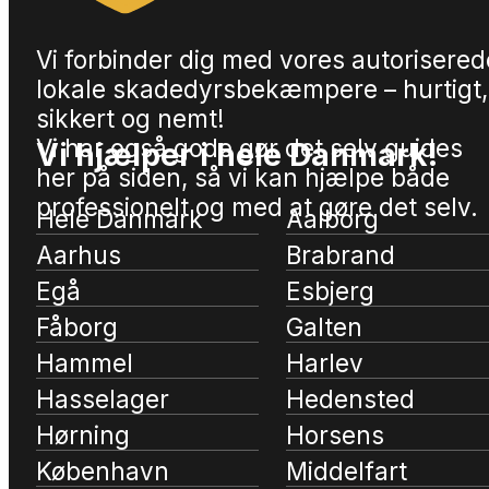
Vi forbinder dig med vores autorisered
lokale skadedyrsbekæmpere – hurtigt,
sikkert og nemt!
Vi har også gode gør det selv guides
Vi hjælper i hele Danmark!
her på siden, så vi kan hjælpe både
professionelt og med at gøre det selv.
Hele Danmark
Aalborg
Aarhus
Brabrand
Egå
Esbjerg
Fåborg
Galten
Hammel
Harlev
Hasselager
Hedensted
Hørning
Horsens
København
Middelfart