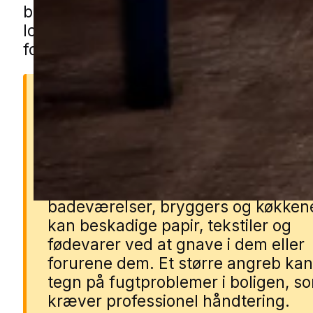
blot formularen, så forbinder vi dig me
lokal specialist, der kan vurdere omfa
foreslå en løsning.
Derfor er sølvfisk et prob
Sølvfisk kan hurtigt brede sig i fugt
rum og skabe gener i både
badeværelser, bryggers og køkken
kan beskadige papir, tekstiler og
fødevarer ved at gnave i dem eller
forurene dem. Et større angreb ka
tegn på fugtproblemer i boligen, s
kræver professionel håndtering.