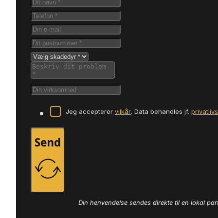
Jeg accepterer
vilkår
. Data behandles jf.
privatliv
Send
Din henvendelse sendes direkte til en lokal par