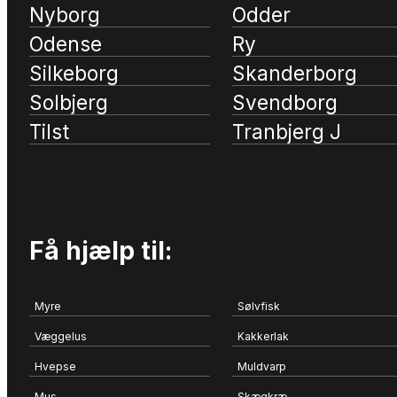
Nyborg
Odder
Odense
Ry
Silkeborg
Skanderborg
Solbjerg
Svendborg
Tilst
Tranbjerg J
Få hjælp til:
Myre
Sølvfisk
Væggelus
Kakkerlak
Hvepse
Muldvarp
Mus
Skægkræ