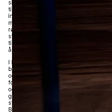
slippe helt af med, når de først har fun
til rette. De dukker ofte op i perioder, 
indeklimaet bliver mere fugtigt, eller n
mange sprækker og skjul langs lister 
rørgennemføringer. Problemet kan virke 
starten, men sølvfisk spreder sig nemt
til rum, hvis man ikke får taget hånd o
årsagen.
I Brejning ser man ofte udfordringen i
boligområder med både ældre boligkva
og nyere parcelhusbyggeri, hvor der 
forskel på ventilation og tæthed. Sølvf
også gemme sig i småbygninger som s
garager, især hvis de bruges til opbev
står lidt fugtigt. Du kan få sølvfiskhjæl
Brejning gennem vores lokale partnere