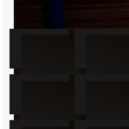
løsning ved mistanke om aktivitet.
Vi kan forbinde dig med en lokal
partner fra Ejby, som hjælper.
Rotte
Mus
Læs mere
Læs mere
Muldvarp
Hveps
Læs mere
Læs mere