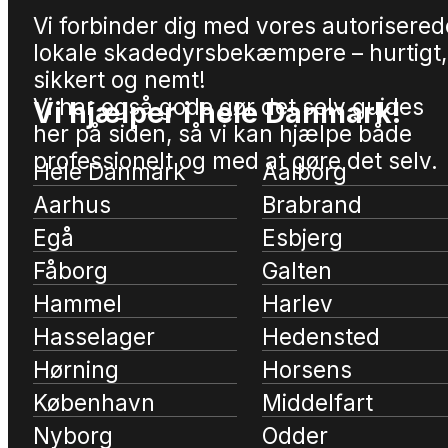
Vi forbinder dig med vores autorisered
lokale skadedyrsbekæmpere – hurtigt,
sikkert og nemt!
Vi har også gode gør det selv guides
Vi hjælper i hele Danmark!
her på siden, så vi kan hjælpe både
professionelt og med at gøre det selv.
Hele Danmark
Aalborg
Aarhus
Brabrand
Egå
Esbjerg
Fåborg
Galten
Hammel
Harlev
Hasselager
Hedensted
Hørning
Horsens
København
Middelfart
Nyborg
Odder