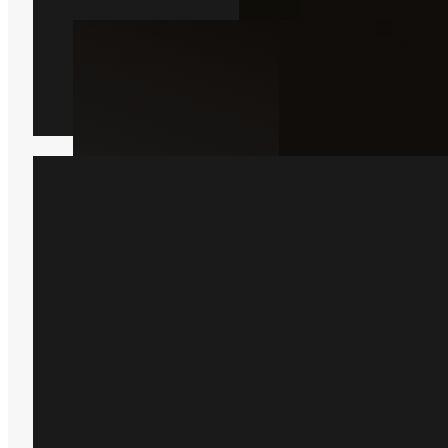
Borebille
Læs mere
Har du bare brug for hjæ
Bare rolig, så er du kommet til det 
sted, bare indsend en formular he
kommer der en lokal ekspert ud 
hjælper dig.
Få et tilbud
+45 51 90 85 46