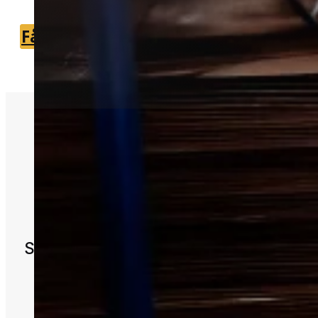
Få et tilbud
+45 51 90 85 46
Hurtig hjælp mod
skadedyr
Skadedyr kan skabe utryghed og ska
bygninger, inventar og daglige
omgivelser.
Professionel hjælp er ofte den bedst