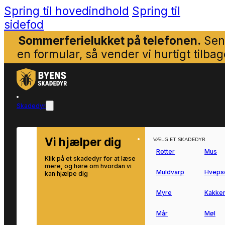
Spring til hovedindhold
Spring til
sidefod
Sommerferielukket på telefonen.
Sen
en formular, så vender vi hurtigt tilbag
Skadedyr
Vi hjælper dig
VÆLG ET SKADEDYR
Rotter
Mus
Klik på et skadedyr for at læse
mere, og høre om hvordan vi
Muldvarp
Hveps
kan hjælpe dig
Myre
Kakker
Mår
Møl