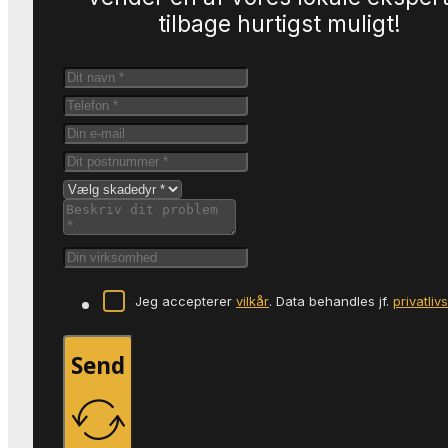
tilbage hurtigst muligt!
Jeg accepterer
vilkår
. Data behandles jf.
privatliv
Send