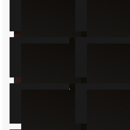
Myre
Kakkerlak
Læs mere
Læs mere
Væggelus
Skægkræ
Læs mere
Læs mere
Sølvfisk
Mår
Læs mere
Læs mere