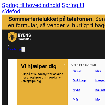
Spring til hovedindhold
Spring til
sidefod
Sommerferielukket på telefonen.
Sen
en formular, så vender vi hurtigt tilbag
Skadedyr
Vi hjælper dig
VÆLG ET SKADEDYR
Rotter
Mus
Klik på et skadedyr for at læse
mere, og høre om hvordan vi
Muldvarp
Hveps
kan hjælpe dig
Myre
Kakker
Mår
Møl