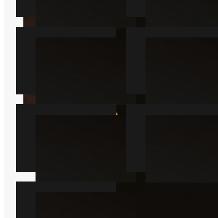
Væggelus
Skægkræ
Læs mere
Læs mere
Sølvfisk
Mår
Læs mere
Læs mere
Borebille