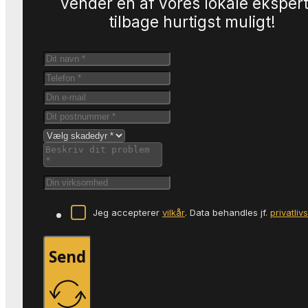
vender en af vores lokale eksper
tilbage hurtigst muligt!
Jeg accepterer
vilkår
. Data behandles jf.
privatliv
Send