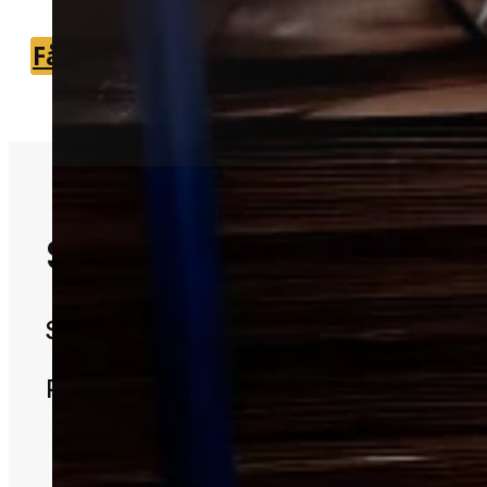
Få et tilbud
+45 51 90 85 46
Slip af med skadedy
Skadedyr kan hurtigt skabe utryghed 
bolig og småbygninger.
Professionel hjælp er ofte den sikrest
løsning fra start.
Vi kan forbinde dig med en lokal
partner fra Erritsø.