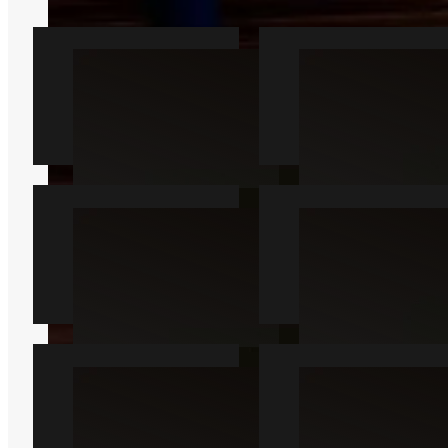
Rotte
Mus
Læs mere
Læs mere
Muldvarp
Hveps
Læs mere
Læs mere
Myre
Kakkerlak
Læs mere
Læs mere