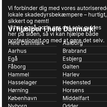
Vi forbinder dig med vores autorisered
lokale skadedyrsbekæmpere – hurtigt,
sikkert og nemt!
Vi har også gode gør det selv guides
Vi hjælper i hele Danmark!
her på siden, så vi kan hjælpe både
professionelt og med at gøre det selv.
Hele Danmark
Aalborg
Aarhus
Brabrand
Egå
Esbjerg
Fåborg
Galten
Hammel
Harlev
Hasselager
Hedensted
Hørning
Horsens
København
Middelfart
Nyborg
Odder