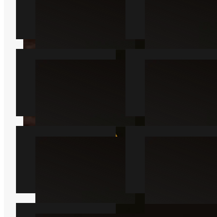
Myre
Kakkerlak
Læs mere
Læs mere
Væggelus
Skægkræ
Læs mere
Læs mere
Sølvfisk
Mår
Læs mere
Læs mere