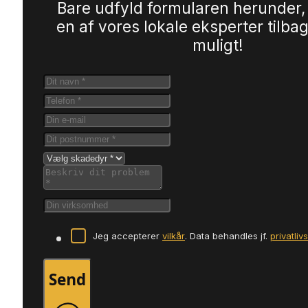
Bare udfyld formularen herunder,
en af vores lokale eksperter tilbag
muligt!
Jeg accepterer
vilkår
. Data behandles jf.
privatliv
Send