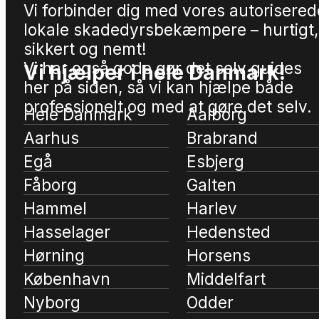
Vi forbinder dig med vores autorisered
lokale skadedyrsbekæmpere – hurtigt,
sikkert og nemt!
Vi har også gode gør det selv guides
Vi hjælper i hele Danmark!
her på siden, så vi kan hjælpe både
professionelt og med at gøre det selv.
Hele Danmark
Aalborg
Aarhus
Brabrand
Egå
Esbjerg
Fåborg
Galten
Hammel
Harlev
Hasselager
Hedensted
Hørning
Horsens
København
Middelfart
Nyborg
Odder