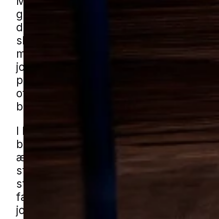
Muldvarpe kan hurtigt gøre en pæn
græsplæne ujævn og svær at holde, i
de får ro i jorden over længere tid. De 
skjult under overfladen, og derfor opd
mange først problemet, når der komme
jordskud med kort mellemrum. For bå
private haver og grønne arealer handl
ofte om at reagere i tide, før gangsys
breder sig yderligere.
I Frederikssund ses udfordringen ofte i
blandede boligområder med både nye
ældre huse, hvor haver, hække og sm
strøg giver gode forhold i jorden. Ogs
stille villaveje, rækkehuse og grønne
fællesarealer kan problemet være til g
jordskud dukker op igen og igen. Du k