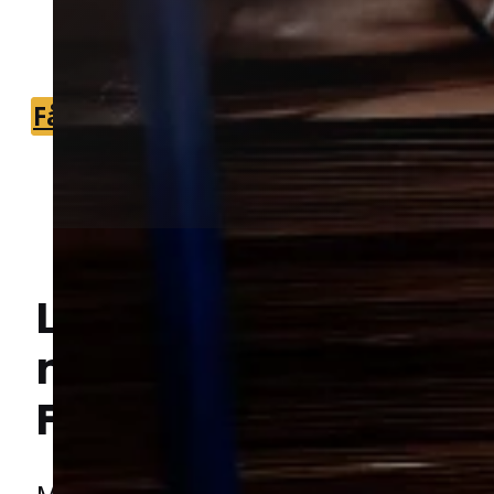
du hurtigt kan komme videre med
problemet.
Få et tilbud
+45 51 90 85 46
Lokal bekæmpelse a
muldvarpe
i
Hej! Hvordan kan jeg hjælpe dig? Har du nogen spørgsmål?
Frederikssund