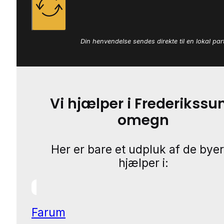
Din henvendelse sendes direkte til en lokal par
Vi hjælper i Frederikssu
omegn
Her er bare et udpluk af de byer
hjælper i:
Farum