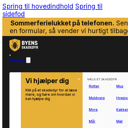
Spring til hovedindhold
Spring til
sidefod
Sommerferielukket på telefonen.
Sen
en formular, så vender vi hurtigt tilbag
Skadedyr
Vi hjælper dig
VÆLG ET SKADEDYR
Rotter
Mus
Klik på et skadedyr for at læse
mere, og høre om hvordan vi
Muldvarp
Hveps
kan hjælpe dig
Myre
Kakker
Mår
Møl