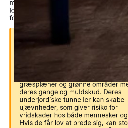
muldvarpehjælp i Frederikssund genn
lokale partnere. Udfyld blot formulare
forbinder vi dig med en lokal specialist
Derfor er muldvarpe et
problem
Muldvarpe kan hurtigt ødelægge
græsplæner og grønne områder m
deres gange og muldskud. Deres
underjordiske tunneller kan skabe
ujævnheder, som giver risiko for
vridskader hos både mennesker og
Hvis de får lov at brede sig, kan st