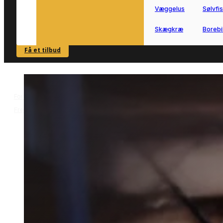
Væggelus
Sølvfi
Skægkræ
Borebi
Få et tilbud
SE OVERSIGT
Forside
Skadedyrsbekæmpelse i
>
Frederikssund
Muldvarpebekæmpelse i Frederikssund
>
Muldvarpebekæmpelse i
Frederikssund
Muldvarpebekæmpelse i Frederikssun
er relevant, hvis jordskud begynder at
brede sig i haven.
Vi forbinder dig med lokale partnere, s