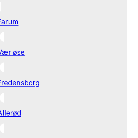
Farum
Værløse
Fredensborg
Allerød