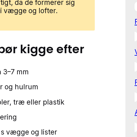
igt, da de formerer sig
 i vægge og lofter.
 bør kigge efter
å 3–7 mm
er og hulrum
r, træ eller plastik
lering
 vægge og lister