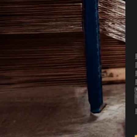
else af
ikssund
ende problem, når de først
gen. De søger mod rolige
 tørre rum og små åbninger,
 opholdsrum, lofter og
 garager.
n ofte i blandede
oligkvarterer, nyere