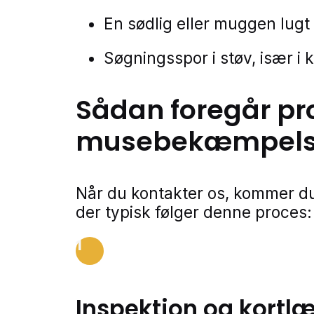
En sødlig eller muggen lugt
Søgningsspor i støv, især i 
Sådan foregår pr
musebekæmpel
Når du kontakter os, kommer du
der typisk følger denne proces:
1
Inspektion og kortl