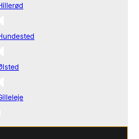
Hillerød
Hundested
Ølsted
Gilleleje