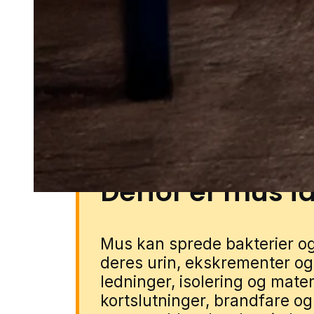
parcelhusområder og stille vill
småbygninger. Grønne fællesare
beplantede haver kan give ma
og inde. Du kan få musehjælp 
vores lokale partnere. Udfyld b
vi dig med en lokal specialist.
Derfor er mus fa
Mus kan sprede bakterier
deres urin, ekskrementer og 
ledninger, isolering og materi
kortslutninger, brandfare og