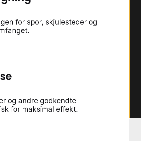
gen for spor, skjulesteder og
omfanget.
lse
ner og andre godkendte
isk for maksimal effekt.