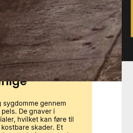
aveje med haver, carporte og
aler, lokale stisystemer og
nge overgange mellem ude
i Frederikssund gennem
lot formularen, så forbinder
rlige
 og sygdomme gennem
pels. De gnaver i
aler, hvilket kan føre til
 kostbare skader. Et