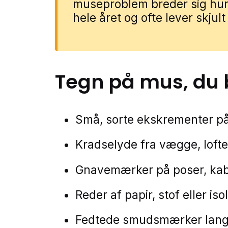
museproblem breder sig hurt
hele året og ofte lever skjult
Tegn på
mus
, du
Små, sorte ekskrementer p
Kradselyde fra vægge, loft
Gnavemærker på poser, kable
Reder af papir, stof eller iso
Fedtede smudsmærker langs