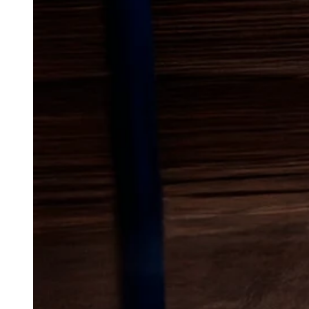
Lokal bekæmp
mus
i Freder
Mus kan hurtigt blive et vedvar
finder skjulesteder tæt på boli
områder med adgang til varme,
hvor de kan bevæge sig mellem
mindre bygninger som skure og
I Frederikssund ses udfordringe
boligområder med både ældre b