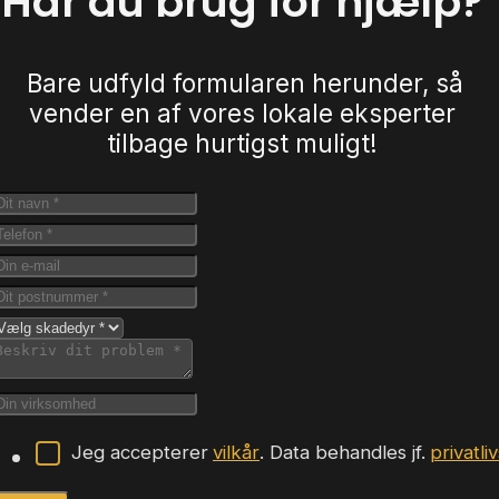
Har du brug for hjælp?
Bare udfyld formularen herunder, så
vender en af vores lokale eksperter
tilbage hurtigst muligt!
Jeg accepterer
vilkår
. Data behandles jf.
privatli