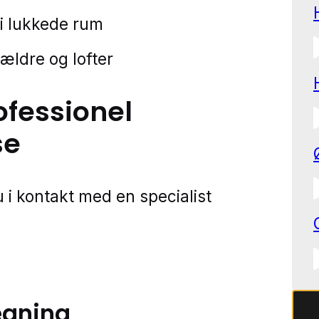
 i lukkede rum
kældre og lofter
ofessionel
se
 i kontakt med en specialist
ægning