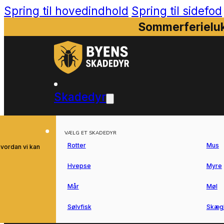
Spring til hovedindhold
Spring til sidefod
Sommerferieluk
Skadedyr
VÆLG ET SKADEDYR
Rotter
Mus
hvordan vi kan
Hvepse
Myre
Mår
Møl
Sølvfisk
Skæg