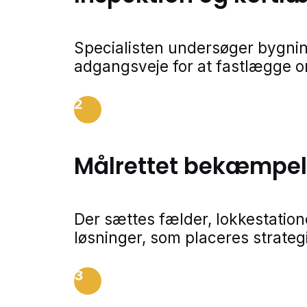
Specialisten undersøger bygnin
adgangsveje for at fastlægge 
2
Målrettet bekæmpe
Der sættes fælder, lokkestatio
løsninger, som placeres strateg
3