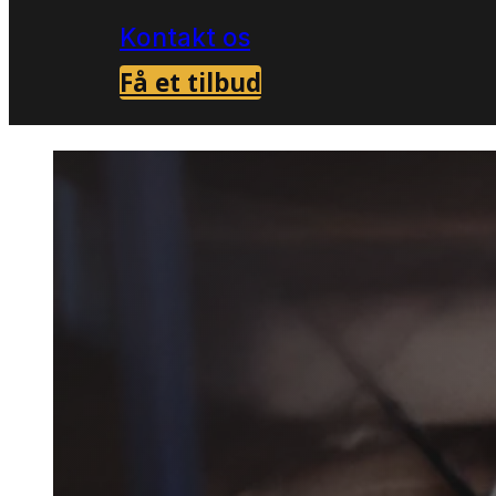
Kontakt os
Få et tilbud
Forside
Skadedyrsbekæmpelse i Frederik
>
Musebe
Frederi