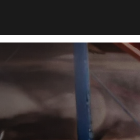
ssund
Musebekæmpelse i Frederikssund
>
kæmpelse i
kssund