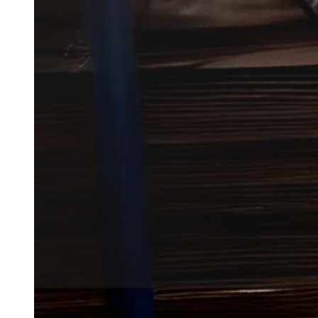
Musebekæmpelse i Frederikssun
fundet vej tæt på bolig eller s
Vi forbinder dig med lokale par
med sagen.
Få et tilbud
+45 51 90 85 46