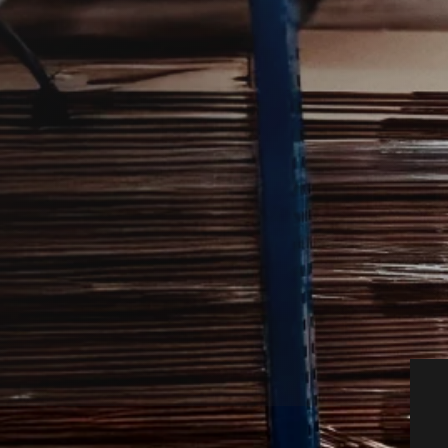
d kan være relevant, hvis mus har
måbygninger.
tnere, så du hurtigt kan komme videre