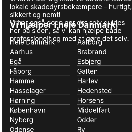
lokale skadedyrsbekæmpere – hurtigt,
sikkert og nemt!
Vi har også gode gør det selv guides
Vi hjælper i hele Danmark!
her på siden, så vi kan hjælpe både
professionelt og med at gøre det selv.
Hele Danmark
Aalborg
Aarhus
Brabrand
Egå
Esbjerg
Fåborg
Galten
Hammel
Harlev
Hasselager
Hedensted
Hørning
Horsens
København
Middelfart
Nyborg
Odder
Odense
Ry