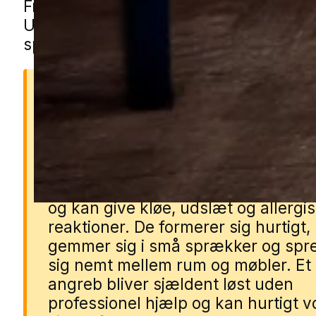
Frederikssund gennem vores lokale pa
Udfyld formularen, så forbinder vi dig
specialist fra nærområdet.
Derfor er væggelus et
problem
Væggelus bider mennesker om nat
og kan give kløe, udslæt og allergi
reaktioner. De formerer sig hurtigt,
gemmer sig i små sprækker og spr
sig nemt mellem rum og møbler. Et
angreb bliver sjældent løst uden
professionel hjælp og kan hurtigt 