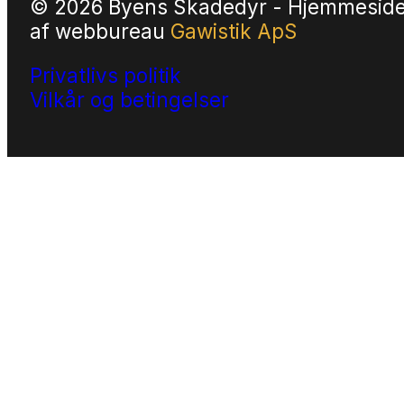
© 2026 Byens Skadedyr - Hjemmesid
af
webbureau
Gawistik ApS
Privatlivs politik
Vilkår og betingelser