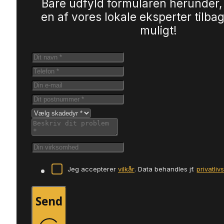
Bare udfyld formularen herunder,
en af vores lokale eksperter tilbag
muligt!
Jeg accepterer
vilkår
. Data behandles jf.
privatliv
Send