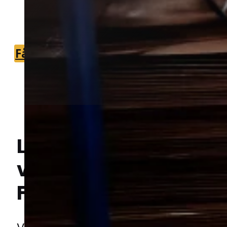
du nemt kan komme videre med en
løsning, der passer til din bolig.
Få et tilbud
+45 51 90 85 46
Lokal bekæmpelse a
væggelus
i
Hej! Hvordan kan jeg hjælpe dig? Har du nogen spørgsmål?
Frederikssund