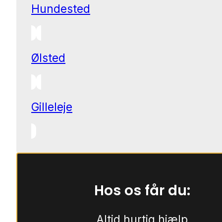
Hundested
Ølsted
Gilleleje
Hos os får du:
Altid hurtig hjælp