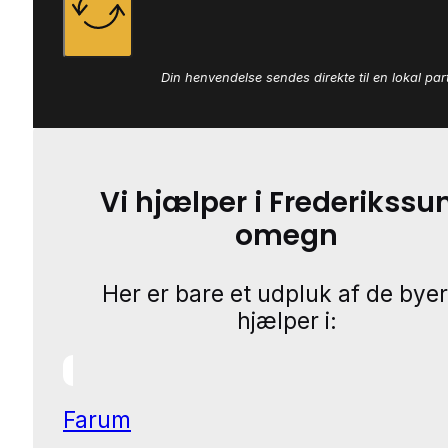
Din henvendelse sendes direkte til en lokal par
Vi hjælper i Frederikssu
omegn
Her er bare et udpluk af de byer
hjælper i:
Farum