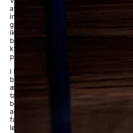
Væggelus er et skadedyr, som kan væ
at komme helt af med uden en grundi
indsats. De spreder sig let mellem ru
give et langvarigt problem, hvis beha
ikke bliver planlagt rigtigt fra start. I 
både tættere boligområder og mere ro
kvarterer er det vigtigt at reagere hurti
problemet ikke får lov at udvikle sig yd
I Frederikssund kan udfordringen opstå
blandede boligområder med både nye
ældre huse, i områder med rækkehuse 
tættere bebyggelse nær midtbyen. N
bor forholdsvis tæt, og der samtidig er
adgangsveje, gårdmiljøer eller mindre
fællesarealer, kan det kræve en målret
løsning. Du kan få væggelushjælp i