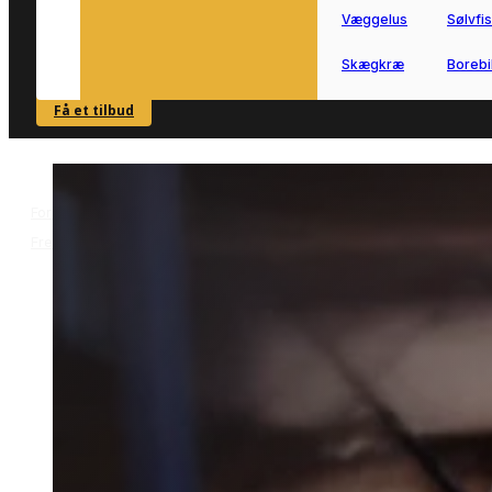
Væggelus
Sølvfi
Skægkræ
Borebi
Få et tilbud
SE OVERSIGT
Forside
Skadedyrsbekæmpelse i
>
Frederikssund
Væggelusbekæmpelse i Frederikssund
>
Væggelusbekæmpelse i
Frederikssund
Væggelusbekæmpelse i Frederikssund
starter med hurtig handling og den
rette vurdering.
Vi forbinder dig med lokale partnere, s