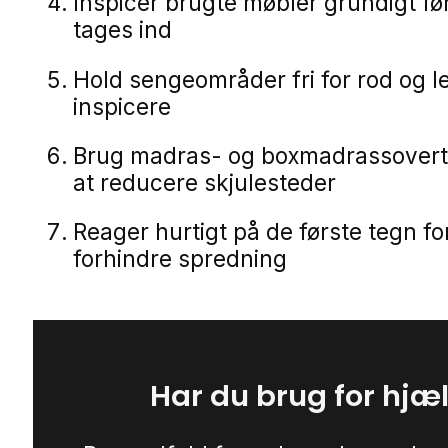
Inspicér brugte møbler grundigt fø
tages ind
Hold sengeområder fri for rod og le
inspicere
Brug madras- og boxmadrassovert
at reducere skjulesteder
Reager hurtigt på de første tegn fo
forhindre spredning
Har du brug for hjæ