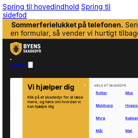
Spring til hovedindhold
Spring til
sidefod
Sommerferielukket på telefonen.
Sen
en formular, så vender vi hurtigt tilbag
Skadedyr
Vi hjælper dig
VÆLG ET SKADEDYR
Rotter
Mus
Klik på et skadedyr for at læse
mere, og høre om hvordan vi
Muldvarp
Hveps
kan hjælpe dig
Myre
Kakker
Mår
Møl