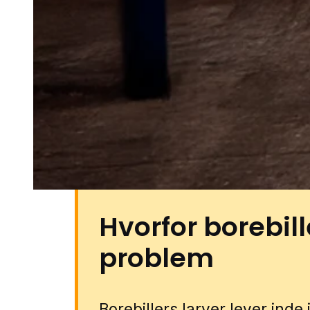
stille villaveje kan problemer 
helårshuse, udhuse og mindre 
garager. Også i områder tæt p
natur lige uden for boligområ
udsat, hvis forholdene er gunst
borebillehjælp i Frederiksværk
partnere. Udfyld formularen, så
specialist fra nærområdet.
Hvorfor borebill
problem
Borebillers larver lever ind