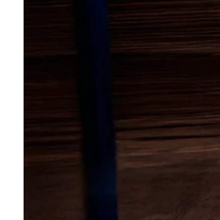
Lokal bekæmp
borebiller
i F
Borebiller kan give store skader 
udvikle sig over tid. Det gælde
får lov at stå uforstyrret i læng
fugtige omgivelser gør material
det vigtigt at reagere tidligt, 
på loftsbjælker, gulve, paneler e
I en by med blandede boligområ