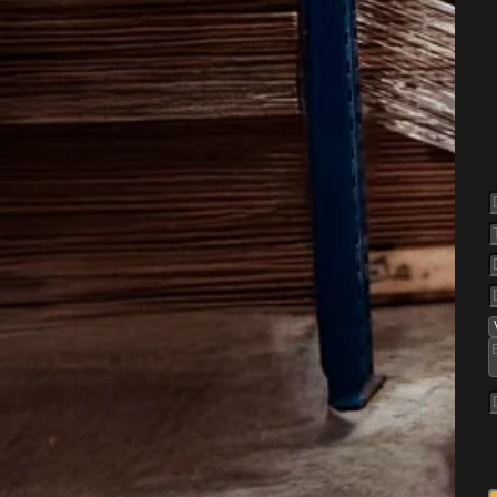
else af
rederiksværk
i træ, hvis de får lov at
r især steder, hvor træværk
ere perioder, eller hvor
erne mere sårbare. Derfor er
hvis man vil begrænse skader
ller andet træ i boligen.
der, ældre boligkvarterer og