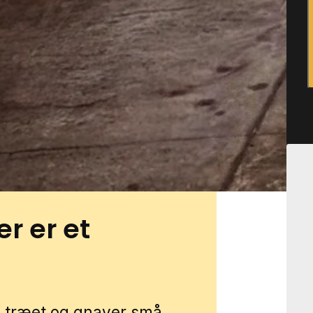
med træskadedyr opstå i både
bygninger som skure og
å grønne strækninger og
der kan træværk være mere
ige for angreb. Du kan få
 gennem vores lokale
 forbinder vi dig med en
er er et
e i træet og gnaver små