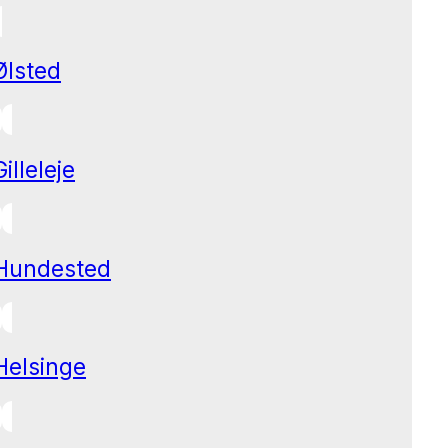
Ølsted
Gilleleje
Hundested
Helsinge