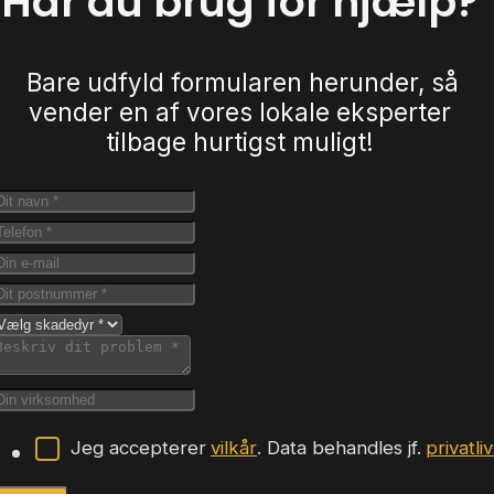
Har du brug for hjælp?
Bare udfyld formularen herunder, så
vender en af vores lokale eksperter
tilbage hurtigst muligt!
Jeg accepterer
vilkår
. Data behandles jf.
privatli