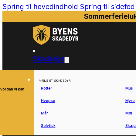
Spring til hovedindhold
Spring til sidefod
Sommerferieluk
Skadedyr
VÆLG ET SKADEDYR
Rotter
Mus
hvordan vi kan
Hvepse
Myre
Mår
Møl
Sølvfisk
Skæg