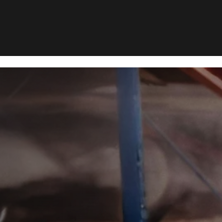
ærk
lebekæmpe
iksværk