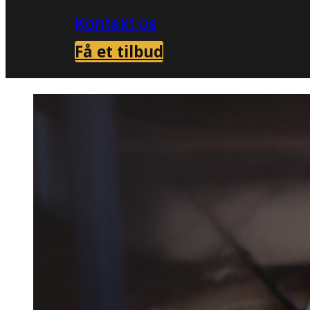
Kontakt os
Få et tilbud
Forside
Borebillebekæmpelse i Frederiksv
>
Borebil
i Freder