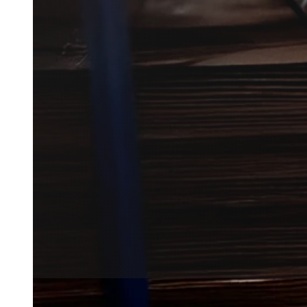
Borebillebekæmpelse i Frederik
mistanke om angreb i træværk.
Vi forbinder dig med lokale par
vurdering af problemet.
Få et tilbud
+45 51 90 85 46