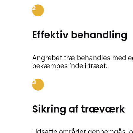
2
Effektiv behandling
Angrebet træ behandles med eg
bekæmpes inde i træet.
3
Sikring af træværk
Udsatte områder gennemgås, og