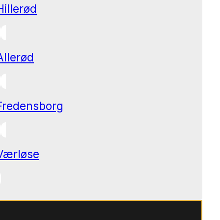
Hillerød
Allerød
Fredensborg
Værløse