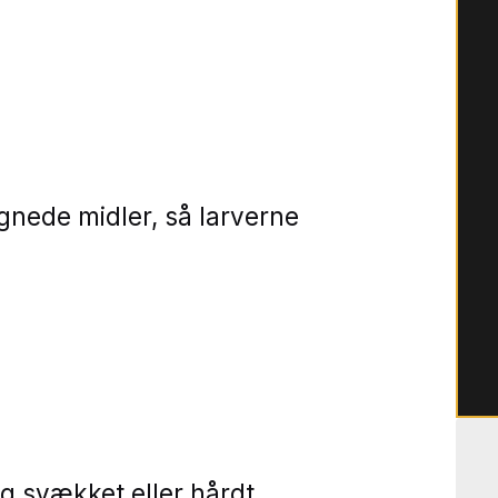
nede midler, så larverne
 svækket eller hårdt