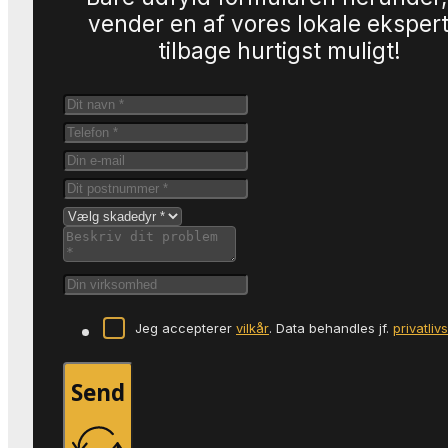
vender en af vores lokale eksper
tilbage hurtigst muligt!
Jeg accepterer
vilkår
. Data behandles jf.
privatliv
Send