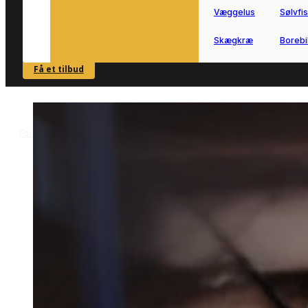
Væggelus
Sølvfi
Skægkræ
Borebi
Få et tilbud
SE OVERSIGT
Forside
Skadedyrsbekæmpelse i Gårslev
>
Skadedyrsbekæmpelse i
Gårslev
Få hurtig hjælp til
skadedyrsbekæmpelse i Gårslev.
Vi forbinder dig med en lokal
Hej! Hvordan kan jeg hjælpe dig? Har du nogen spørgsmål?
fagperson, der kan undersøge
problemet og finde en passende