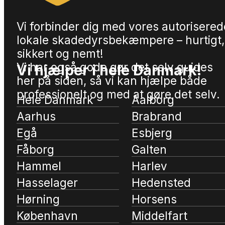
Vi forbinder dig med vores autorisered
lokale skadedyrsbekæmpere – hurtigt,
sikkert og nemt!
Vi har også gode gør det selv guides
Vi hjælper i hele Danmark!
her på siden, så vi kan hjælpe både
professionelt og med at gøre det selv.
Hele Danmark
Aalborg
Aarhus
Brabrand
Egå
Esbjerg
Fåborg
Galten
Hammel
Harlev
Hasselager
Hedensted
Hørning
Horsens
København
Middelfart