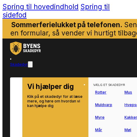
Spring til hovedindhold
Spring til
sidefod
Sommerferielukket på telefonen.
Sen
en formular, så vender vi hurtigt tilbag
Skadedyr
Vi hjælper dig
VÆLG ET SKADEDYR
Rotter
Mus
Klik på et skadedyr for at læse
mere, og høre om hvordan vi
Muldvarp
Hveps
kan hjælpe dig
Myre
Kakker
Mår
Møl