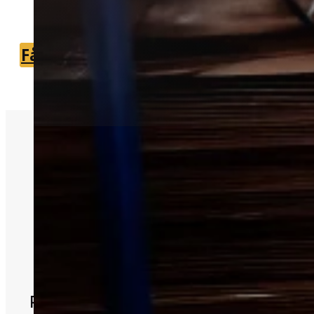
løsning.
Få et tilbud
+45 51 90 85 46
Hurtig hjælp mod
skadedyr
Skadedyr kan hurtigt udvikle sig til e
større problem i boligen.
Professionel hjælp er ofte den sikrest