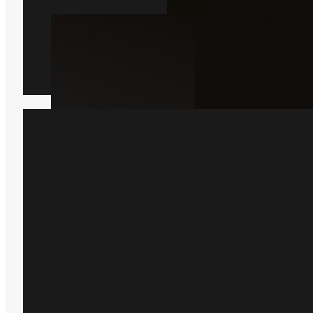
Borebille
Læs mere
Har du bare brug for hjæ
Bare rolig, så er du kommet til det 
sted, bare indsend en formular he
kommer der en lokal ekspert ud 
hjælper dig.
Få et tilbud
+45 51 90 85 46