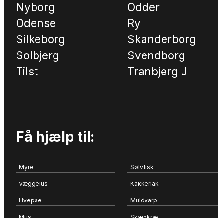
Nyborg
Odder
Odense
Ry
Silkeborg
Skanderborg
Solbjerg
Svendborg
Tilst
Tranbjerg J
Få hjælp til:
Myre
Sølvfisk
Væggelus
Kakkerlak
Hvepse
Muldvarp
Mus
Skægkræ