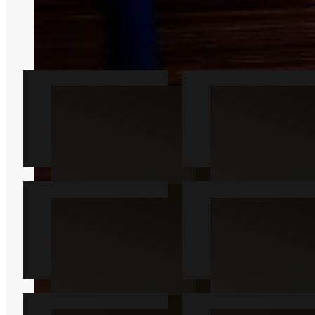
vej til en holdbar løsning.
Vi kan forbinde dig med en lokal
partner fra Gårslev, som hjælper.
Rotte
Mus
Læs mere
Læs mere
Muldvarp
Hveps
Læs mere
Læs mere