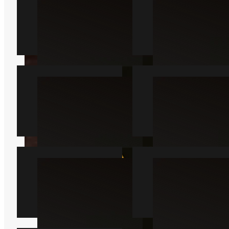
Myre
Kakkerlak
Læs mere
Læs mere
Væggelus
Skægkræ
Læs mere
Læs mere
Sølvfisk
Mår
Læs mere
Læs mere