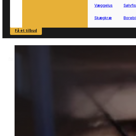
Væggelus
Sølvfi
Skægkræ
Borebi
Få et tilbud
SE OVERSIGT
Forside
Skadedyrsbekæmpelse i Gjeller
Mølbekæmpelse i Gjeller
>
>
Mølbekæmpelse i Gjeller
Mølbekæmpelse i Gjeller hjælper dig
videre, hvis du har opdaget møl i bolig
eller opbevaring.
Vi forbinder dig med lokale partnere, s
du hurtigt kan få vurderet problemet
og sat den rette indsats i gang.