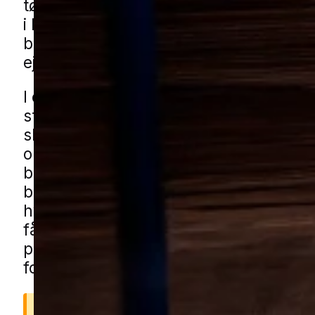
tøj, uld, tørvarer eller lignende får lov a
i længere tid. Når først møl har fået fa
brede sig til flere rum og gøre skade 
ejendele og daglige rutiner.
I en mindre by med blandede boligomr
stille villaveje og småbygninger som c
skure og udhuse kan problemet let be
opbevarede ting og derefter flytte med 
boligen. Også i huse med haver, hækk
buskads og kompost er der ofte mange
hvor ting opbevares tæt og uforstyrre
få mølhjælp i Gjeller gennem vores lok
partnere. Udfyld blot formularen, og vi
forbinder dig med en lokal specialist.