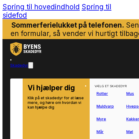
Spring til hovedindhold
Spring til
sidefod
Sommerferielukket på telefonen.
Sen
en formular, så vender vi hurtigt tilbag
Skadedyr
Vi hjælper dig
VÆLG ET SKADEDYR
Rotter
Mus
Klik på et skadedyr for at læse
mere, og høre om hvordan vi
Muldvarp
Hveps
kan hjælpe dig
Myre
Kakker
Mår
Møl