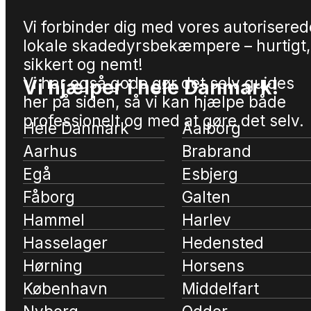
Vi forbinder dig med vores autorisered
lokale skadedyrsbekæmpere – hurtigt,
sikkert og nemt!
Vi har også gode gør det selv guides
Vi hjælper i hele Danmark!
her på siden, så vi kan hjælpe både
professionelt og med at gøre det selv.
Hele Danmark
Aalborg
Aarhus
Brabrand
Egå
Esbjerg
Fåborg
Galten
Hammel
Harlev
Hasselager
Hedensted
Hørning
Horsens
København
Middelfart