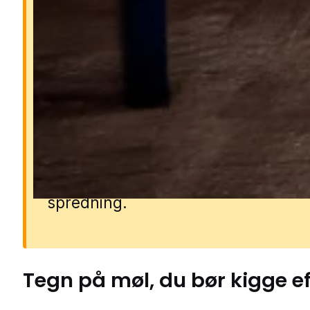
Hvorfor er møl et problem
Møl kan hurtigt ødelægge tøj, teksti
fødevarer, før man opdager proble
Larverne lever af materialer som ul
silke, pels, mel og gryn, og et lille 
kan hurtigt udvikle sig til en større
bestand. Derfor er hurtig handling
afgørende, hvis man vil undgå ska
spredning.
Tegn på
møl
, du bør kigge e