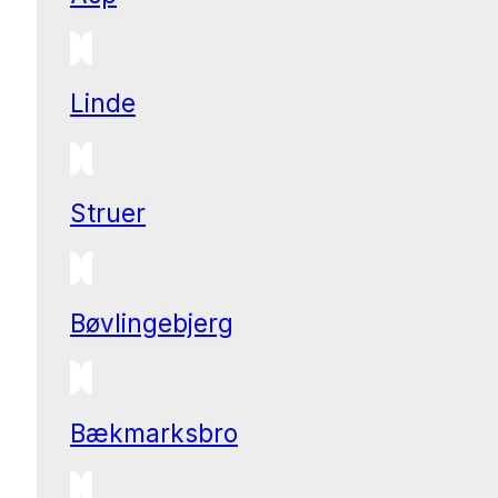
Linde
Struer
Bøvlingebjerg
Bækmarksbro