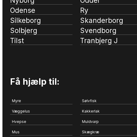
Nyborg
Odder
Odense
Ry
Silkeborg
Skanderborg
Solbjerg
Svendborg
Tilst
Tranbjerg J
Få hjælp til:
Myre
Sølvfisk
Væggelus
Kakkerlak
Hvepse
Muldvarp
Mus
Skægkræ