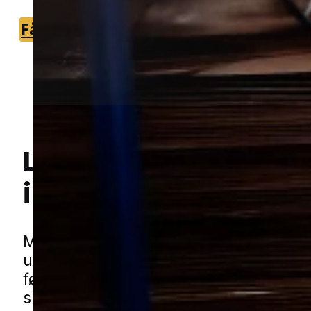
Få et tilbud
+45 51 90 85 46
Lokal bekæmpelse a
i Gjeller
Hej! Hvordan kan jeg hjælpe dig? Har du nogen spørgsmål?
Møl kan være en stille og frustrerende
udfordring, fordi de ofte får lov at udvi
før man opdager dem. De ses typisk i te
skabe, opbevaringsrum og andre stede