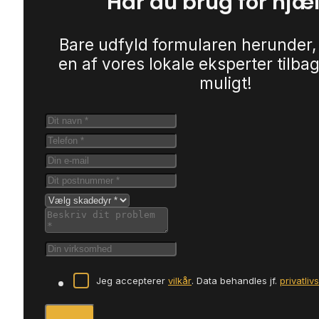
Har du brug for hjæ
Bare udfyld formularen herunder,
en af vores lokale eksperter tilbag
muligt!
Jeg accepterer
vilkår
. Data behandles jf.
privatliv