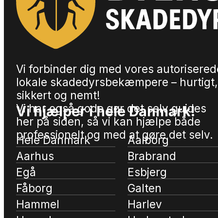
Vi forbinder dig med vores autorisered
lokale skadedyrsbekæmpere – hurtigt,
sikkert og nemt!
Vi har også gode gør det selv guides
Vi hjælper i hele Danmark!
her på siden, så vi kan hjælpe både
professionelt og med at gøre det selv.
Hele Danmark
Aalborg
Aarhus
Brabrand
Egå
Esbjerg
Fåborg
Galten
Hammel
Harlev