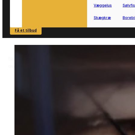
Væggelus
Sølvfi
Skægkræ
Borebi
Få et tilbud
SE OVERSIGT
Forside
Skadedyrsbekæmpelse i Glamsbjerg
Sølvfiskbekæmpelse i
>
>
Glamsbjerg
Sølvfiskbekæmpelse i
Glamsbjerg
Få sølvfiskbekæmpelse i Glamsbjerg
med fokus på varige løsninger og
tydelig rådgivning.
Vi forbinder dig med lokale partnere,