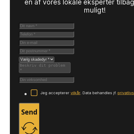
en af vores lokale eksperter tilbag
muligt!
Jeg accepterer
vilkår
. Data behandles jf.
privatliv
Send