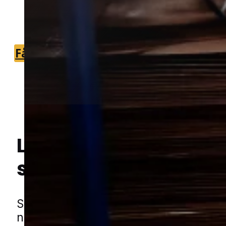
der kan hjælpe med at finde årsagen o
reducere risikoen for nye fund.
Få et tilbud
+45 51 90 85 46
Lokal bekæmpelse a
Hej! Hvordan kan jeg hjælpe dig? Har du nogen spørgsmål?
sølvfisk
i Glamsbjerg
Sølvfisk er små, hurtige insekter, som t
når der er fugt og ro omkring dem. De