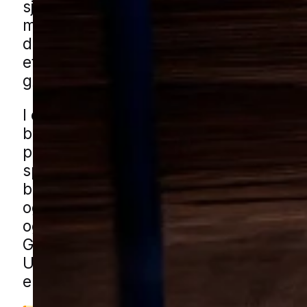
sjældent direkte skade, men de kan v
meget generende i hverdagen, især nå
dukker op igen og igen. Ofte handler e
effektiv indsats om både at finde årsa
gøre det sværere for dem at gemme si
I en mindre by med blanding af ældre
boligkvarterer, rækkehuse og nyere
parcelhusområder kan sølvfisk let få f
sprækker og skjulte hulrum. De opdages
bryggers, badeværelser og ved skure,
og udhuse, hvor luftfugtigheden kan s
og der står ting tæt. Du kan få sølvfisk
Glamsbjerg gennem vores lokale partn
Udfyld blot formularen og vi forbinder
en lokal specialist.