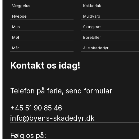
Væggelus
Kakkerlak
Hvepse
Muldvarp
Mus
Skægkræ
Møl
Borebiller
Mår
Alle skadedyr
Kontakt os idag!
Telefon på ferie, send formular
+45 51 90 85 46
info@byens-skadedyr.dk
Følg os på: