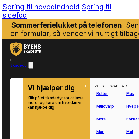
Spring til hovedindhold
Spring til
sidefod
Sommerferielukket på telefonen.
Sen
en formular, så vender vi hurtigt tilbag
Skadedyr
Vi hjælper dig
VÆLG ET SKADEDYR
Rotter
Mus
Klik på et skadedyr for at læse
mere, og høre om hvordan vi
Muldvarp
Hveps
kan hjælpe dig
Myre
Kakker
Mår
Møl