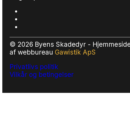
© 2026 Byens Skadedyr - Hjemmesid
af
webbureau
Gawistik ApS
Privatlivs politik
Vilkår og betingelser