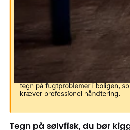
Derfor er sølvfisk et prob
Sølvfisk kan hurtigt brede sig i fugt
rum og skabe gener i både
badeværelser, bryggers og køkken
kan beskadige papir, tekstiler og
fødevarer ved at gnave i dem eller
forurene dem. Et større angreb ka
tegn på fugtproblemer i boligen, s
kræver professionel håndtering.
Tegn på
sølvfisk
, du bør kig