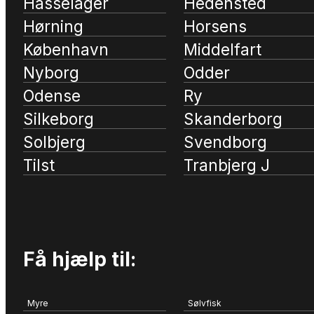
Hasselager
Hedensted
Hørning
Horsens
København
Middelfart
Nyborg
Odder
Odense
Ry
Silkeborg
Skanderborg
Solbjerg
Svendborg
Tilst
Tranbjerg J
Få hjælp til:
Myre
Sølvfisk