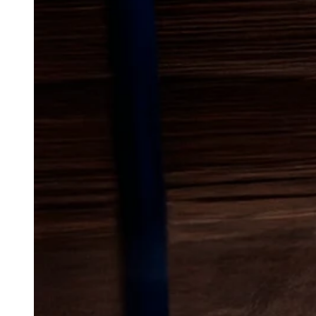
Lokal bekæmp
rotter
i Hans
Rotter kan skabe store gener fo
virksomheder, hvis de først får 
både tættere bebyggelse og me
rotter kan finde gode skjulestede
reagere hurtigt, hvis du opdager
problemet ikke når at udvikle si
I byen kan rotter både dukke o