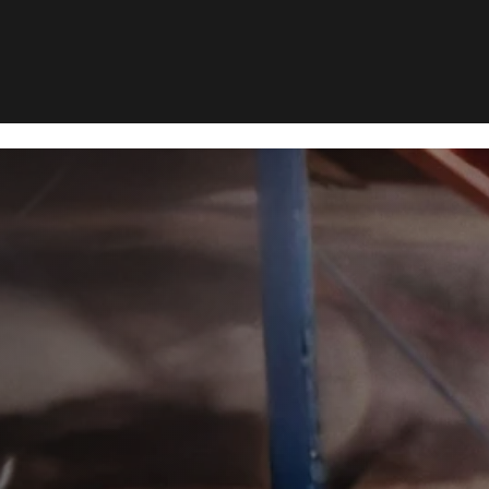
m
Rottebekæmpelse i Hanstholm
>
kæmpelse i
olm