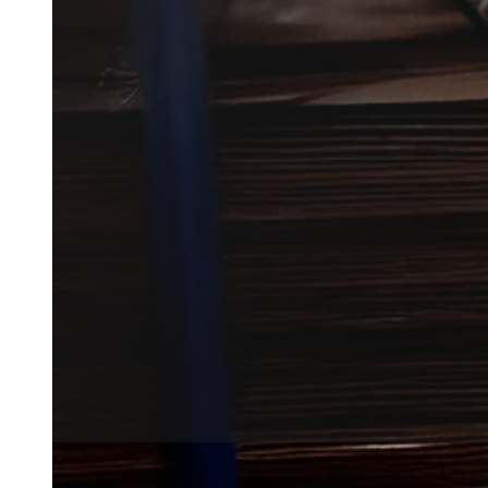
Effektiv rottebekæmpelse i Han
området.
Få hurtigt kontakt til en erfa
landsdækkende partnernetvær
Få et tilbud
+45 51 90 85 46