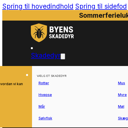
Spring til hovedindhold
Spring til sidefod
Sommerferieluk
Skadedyr
VÆLG ET SKADEDYR
Rotter
Mus
hvordan vi kan
Hvepse
Myre
Mår
Møl
Sølvfisk
Skæg