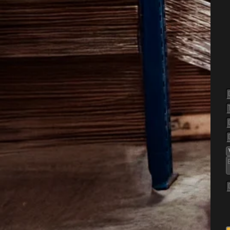
else af
tholm
r både boliger og
fat. I Hanstholm findes der
re åbne boligområder, hvor
r. Derfor er det vigtigt at
 tegn på aktivitet, så
g.
p omkring ældre