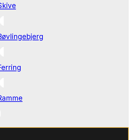
Skive
Bøvlingebjerg
Ferring
Ramme