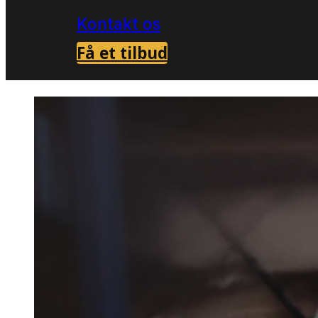
Kontakt os
Få et tilbud
Forside
Skadedyrsbekæmpelse i Hansthol
>
Rottebe
Hansth