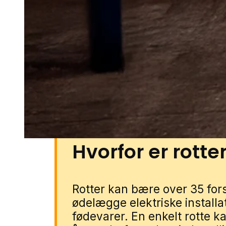
boligkvarterer, nyere parcelhu
erhvervsområder med lagerbyg
opbevaringshaller. Også have
kompost eller mindre bygninge
udhuse kan blive berørt. Du kan
gennem vores lokale partnere. 
forbinder vi dig med en rotte
Hvorfor er rotter
Rotter kan bære over 35 fo
ødelægge elektriske installa
fødevarer. En enkelt rotte k