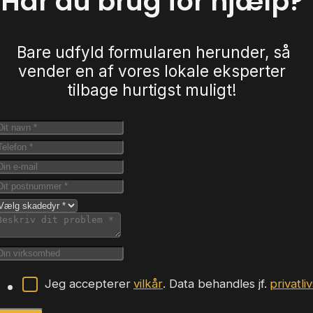
Har du brug for hjælp?
Bare udfyld formularen herunder, så
vender en af vores lokale eksperter
tilbage hurtigst muligt!
Jeg accepterer
vilkår
. Data behandles jf.
privatli