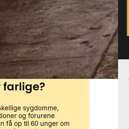
sområder og mindre
ninger og
r med hække, buskads og
r som skure, garager og
 få rottehjælp i Hanstholm
Udfyld blot formularen, så
bekæmper fra nærområdet.
 farlige?
rskellige sygdomme,
tioner og forurene
an få op til 60 unger om