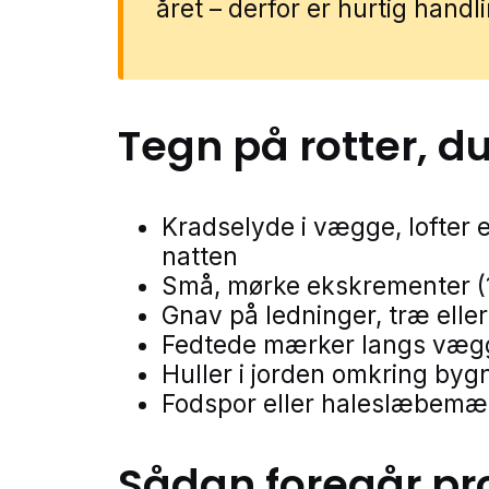
året – derfor er hurtig hand
Tegn på
rotter
, d
Kradselyde i vægge, lofter e
natten
Små, mørke ekskrementer (
Gnav på ledninger, træ eller
Fedtede mærker langs vægge
Huller i jorden omkring byg
Fodspor eller haleslæbemær
Sådan foregår pr