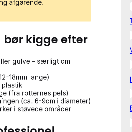
ling afgørende.
u bør kigge efter
ller gulve – særligt om
12-18mm lange)
 plastik
 (fra rotternes pels)
ningen (ca. 6-9cm i diameter)
ker i støvede områder
ofessionel