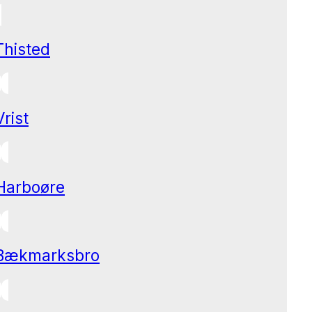
Thisted
Vrist
Harboøre
Bækmarksbro