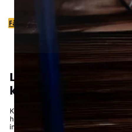
kakkerlakker.
Få et tilbud
+45 51 90 85 46
Lokal bekæmpelse a
kakkerlakker
i Harlev
Hej! Hvordan kan jeg hjælpe dig? Har du nogen spørgsmål?
Kakkerlakker er et ubehageligt skaded
hurtigt kan sprede sig, når de først e
indenfor. De trives især i varme og skju