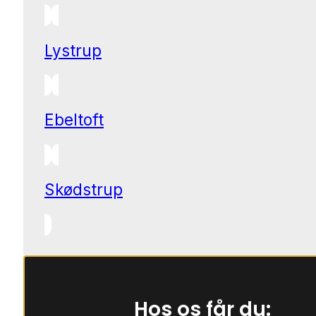
Lystrup
Ebeltoft
Skødstrup
Hos os får du: