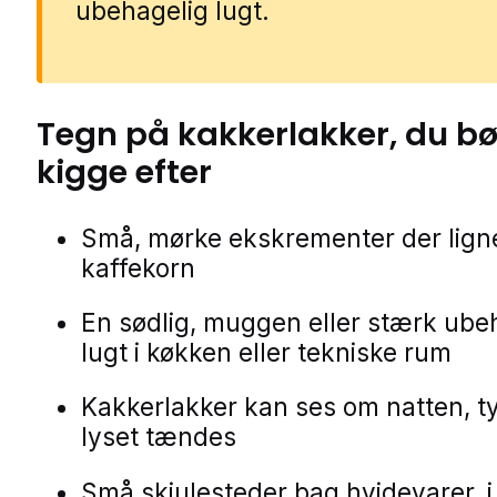
ubehagelig lugt.
Tegn på
kakkerlakker
, du bø
kigge efter
Små, mørke ekskrementer der lign
kaffekorn
En sødlig, muggen eller stærk ube
lugt i køkken eller tekniske rum
Kakkerlakker kan ses om natten, t
lyset tændes
Små skjulesteder bag hvidevarer, i