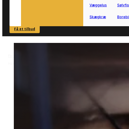
Væggelus
Sølvfi
Skægkræ
Borebi
Få et tilbud
SE OVERSIGT
Forside
Skadedyrsbekæmpelse i Harlev
Kakkerlakbekæmpelse i
>
>
Harlev
Kakkerlakbekæmpelse i
Harlev
Effektiv kakkerlakbekæmpelse i Harlev
udført af lokale specialister.
Få hurtig hjælp til at stoppe angrebet
og sikre bolig eller erhverv mod nye