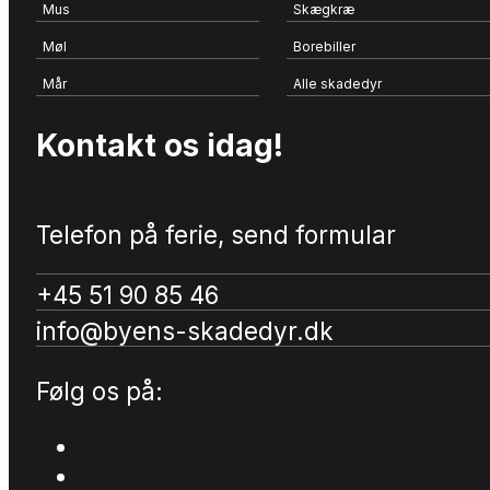
Mus
Skægkræ
Møl
Borebiller
Mår
Alle skadedyr
Kontakt os idag!
Telefon på ferie, send formular
+45 51 90 85 46
info@byens-skadedyr.dk
Følg os på: