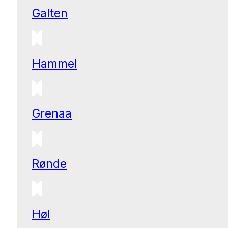
Galten
Hammel
Grenaa
Rønde
Høl