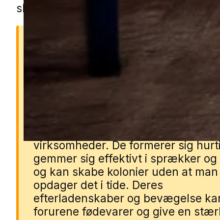
skadedyrsspecialist fra nærområdet.
Derfor er kakkerlakker far
Kakkerlakker kan sprede
sygdomsfremkaldende bakterier o
allergener, som gør dem
sundhedsskadelige i hjem og
virksomheder. De formerer sig hurti
gemmer sig effektivt i sprækker og 
og kan skabe kolonier uden at man
opdager det i tide. Deres
efterladenskaber og bevægelse ka
forurene fødevarer og give en stær