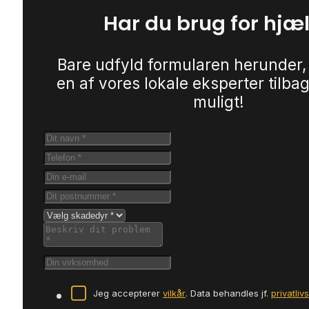
Har du brug for hjæ
Bare udfyld formularen herunder,
en af vores lokale eksperter tilbag
muligt!
Jeg accepterer
vilkår
. Data behandles jf.
privatliv