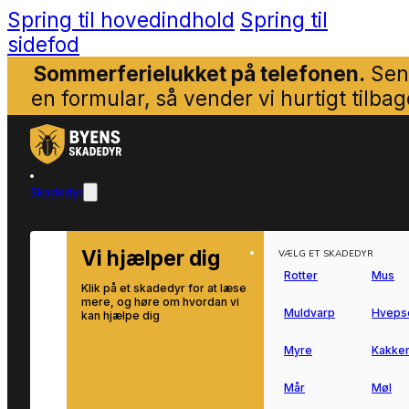
Spring til hovedindhold
Spring til
sidefod
Sommerferielukket på telefonen.
Sen
en formular, så vender vi hurtigt tilbag
Skadedyr
Vi hjælper dig
VÆLG ET SKADEDYR
Rotter
Mus
Klik på et skadedyr for at læse
mere, og høre om hvordan vi
Muldvarp
Hveps
kan hjælpe dig
Myre
Kakker
Mår
Møl