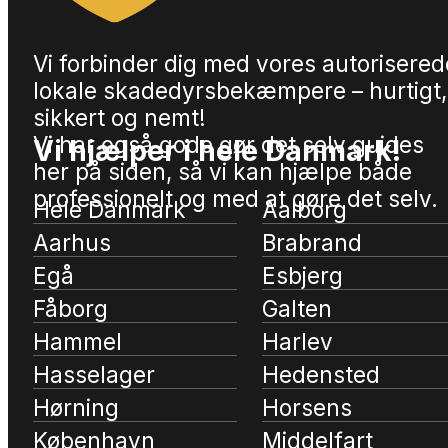
Vi forbinder dig med vores autorisered
lokale skadedyrsbekæmpere – hurtigt,
sikkert og nemt!
Vi har også gode gør det selv guides
Vi hjælper i hele Danmark!
her på siden, så vi kan hjælpe både
professionelt og med at gøre det selv.
Hele Danmark
Aalborg
Aarhus
Brabrand
Egå
Esbjerg
Fåborg
Galten
Hammel
Harlev
Hasselager
Hedensted
Hørning
Horsens
København
Middelfart