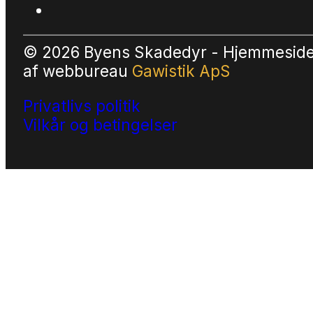
© 2026 Byens Skadedyr - Hjemmesid
af
webbureau
Gawistik ApS
Privatlivs politik
Vilkår og betingelser