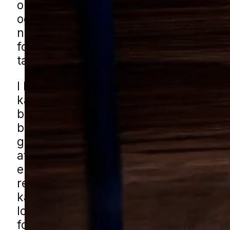
omgivelser, hvor der er adgang til mad
og fugt. I en by med både ældre bolige
nyere huse kan de derfor dukke op m
forskellige steder, hvis ikke problemet 
taget alvorligt fra starten.
I Harlev ser man typisk udfordringer 
kakkerlakker i blandede boligområder
både nye og ældre huse, hvor køkkene
bryggerser og mindre bygninger som 
garager kan give gode skjulesteder. O
affaldsarealer bag detailbutikker og s
erhvervsområder kan være udsatte, h
rengøring og opbevaring ikke er optima
kan få kakkerlakhjælp i Harlev genne
lokale partnere. Udfyld blot formulare
forbinder vi dig med en erfaren