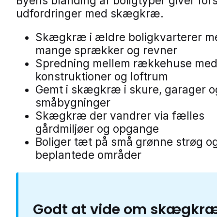
Byens blanding af boligtyper giver fors
udfordringer med skægkræ.
Skægkræ i ældre boligkvarterer m
mange sprækker og revner
Spredning mellem rækkehuse med
konstruktioner og loftrum
Gemt i skægkræ i skure, garager o
småbygninger
Skægkræ der vandrer via fælles
gårdmiljøer og opgange
Boliger tæt på små grønne strøg o
beplantede områder
Godt at vide om skægkr