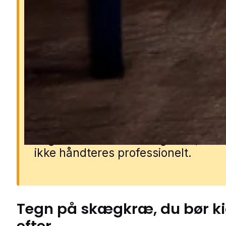
Derfor er skægkræ et
problem
Skægkræ kan sprede sig hurtigt i
boligen og er svære at komme af m
da de gemmer sig i sprækker, revn
mørke områder. De kan ødelægge
papirer, bøger, tekstiler og fødevar
at gnave i dem eller forurene dem. 
angreb kan let vokse sig stort, hvis
ikke håndteres professionelt.
Tegn på
skægkræ
, du bør k
efter