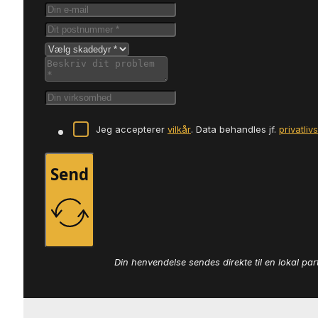
Jeg accepterer
vilkår
. Data behandles jf.
privatliv
Send
Din henvendelse sendes direkte til en lokal par