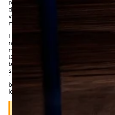
ro og adgang til madkilder. Mange opl
de dukker op flere steder i boligen og
være svære at komme af med uden e
målrettet indsats.
I Harlev findes både ældre boligkvarte
nyere parcelhusområder blandet med
med rækkehuse og små lokale stisyst
Det giver mange kroge i boligerne og 
bygninger som skure og garager hvor
skægkræ kan trives. Du kan få skæg
i Harlev gennem vores lokale partnere
blot formularen og vi forbinder dig me
lokal specialist.