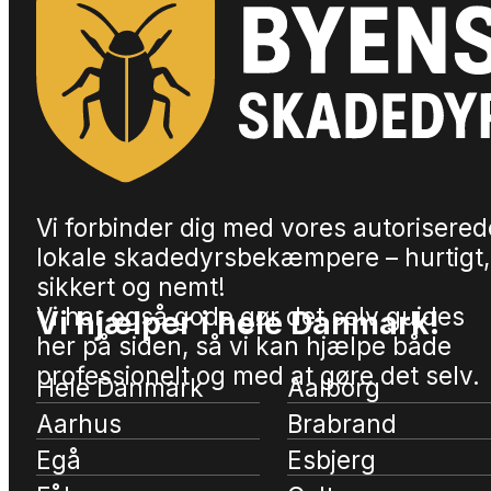
Vi forbinder dig med vores autorisered
lokale skadedyrsbekæmpere – hurtigt,
sikkert og nemt!
Vi har også gode gør det selv guides
Vi hjælper i hele Danmark!
her på siden, så vi kan hjælpe både
professionelt og med at gøre det selv.
Hele Danmark
Aalborg
Aarhus
Brabrand
Egå
Esbjerg