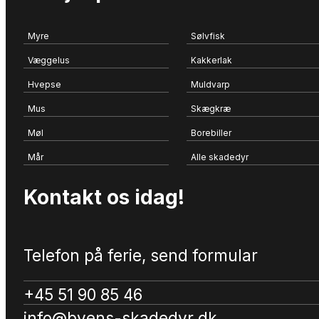
Myre
Sølvfisk
Væggelus
Kakkerlak
Hvepse
Muldvarp
Mus
Skægkræ
Møl
Borebiller
Mår
Alle skadedyr
Kontakt os idag!
Telefon på ferie, send formular
+45 51 90 85 46
info@byens-skadedyr.dk