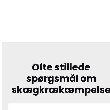
Ofte stillede
spørgsmål om
skægkrækæmpels