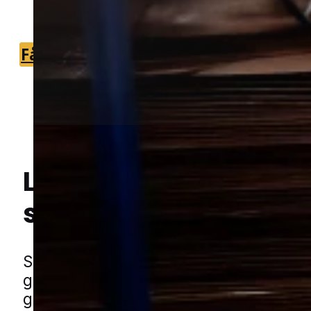
metoder.
Få et tilbud
+45 51 90 85 46
Lokal bekæmpelse a
skægkræ
i Harlev
Hej! Hvordan kan jeg hjælpe dig? Har du nogen spørgsmål?
Skægkræ kan hurtigt blive en frustre
gæst i både huse og lejligheder. De skj
gerne i revner, bag lister og i skabe hv