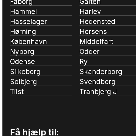
Fåborg
Galten
Hammel
Harlev
Hasselager
Hedensted
Hørning
Horsens
København
Middelfart
Nyborg
Odder
Odense
Ry
Silkeborg
Skanderborg
Solbjerg
Svendborg
Tilst
Tranbjerg J
Få hjælp til: