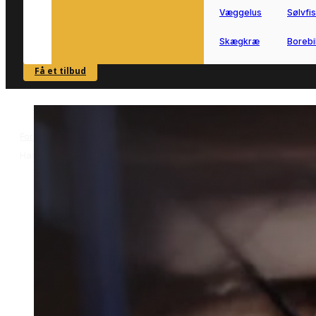
Væggelus
Sølvfi
Skægkræ
Borebi
Få et tilbud
SE OVERSIGT
Forside
Skadedyrsbekæmpelse i Harlev
Skægkræbekæmpelse i
>
>
Harlev
Skægkræbekæmpelse i
Harlev
Effektiv skægkræbekæmpelse i Harlev
til både huse og lejligheder.
Få hurtigt kontakt til lokale
skadedyrsteknikere med erfaring i sikr