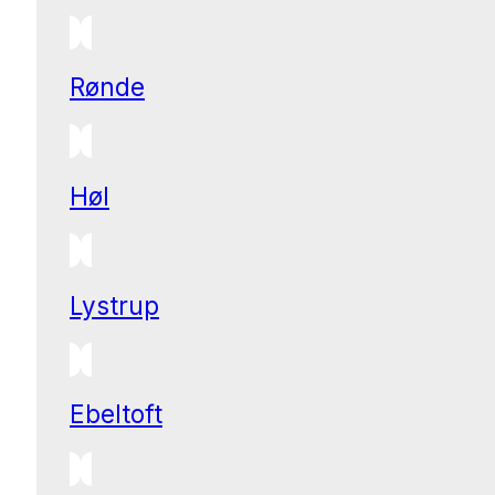
Rønde
Høl
Lystrup
Ebeltoft