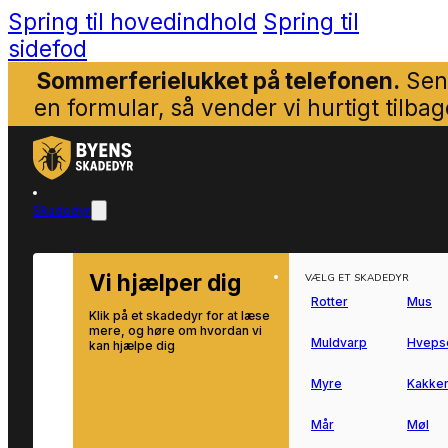
Spring til hovedindhold
Spring til
sidefod
Sommerferielukket på telefonen.
Sen
en formular, så vender vi hurtigt tilbag
Skadedyr
Vi hjælper dig
VÆLG ET SKADEDYR
Rotter
Mus
Klik på et skadedyr for at læse
mere, og høre om hvordan vi
Muldvarp
Hveps
kan hjælpe dig
Myre
Kakker
Mår
Møl