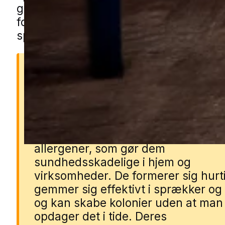
gennem vores lokale partnere. Udfyld 
formularen, så bliver du sat i kontakt
specialist fra nærområdet.
Derfor er kakkerlakker far
Kakkerlakker kan sprede
sygdomsfremkaldende bakterier o
allergener, som gør dem
sundhedsskadelige i hjem og
virksomheder. De formerer sig hurti
gemmer sig effektivt i sprækker og 
og kan skabe kolonier uden at man
opdager det i tide. Deres