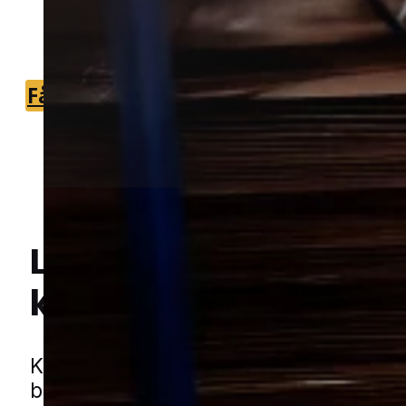
du nemt kan få vurderet problemet og
komme videre.
Få et tilbud
+45 51 90 85 46
Lokal bekæmpelse a
kakkerlakker
i Hasle
Hej! Hvordan kan jeg hjælpe dig? Har du nogen spørgsmål?
Kakkerlakker er et skadedyr, som hurt
blive et stort problem indendørs, fordi