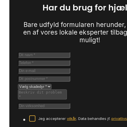
Har du brug for hjæ
Bare udfyld formularen herunder,
en af vores lokale eksperter tilbag
muligt!
Jeg accepterer
vilkår
. Data behandles jf.
privatliv