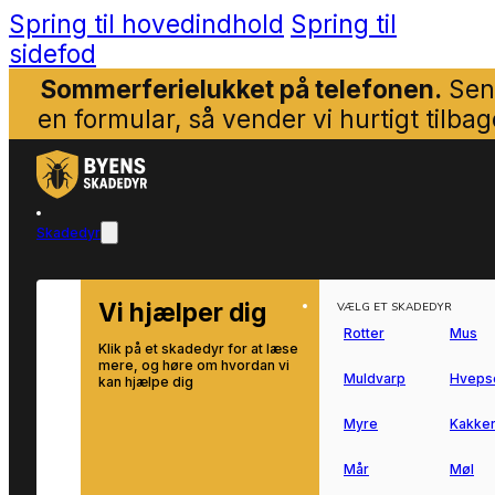
Spring til hovedindhold
Spring til
sidefod
Sommerferielukket på telefonen.
Sen
en formular, så vender vi hurtigt tilbag
Skadedyr
Vi hjælper dig
VÆLG ET SKADEDYR
Rotter
Mus
Klik på et skadedyr for at læse
mere, og høre om hvordan vi
Muldvarp
Hveps
kan hjælpe dig
Myre
Kakker
Mår
Møl