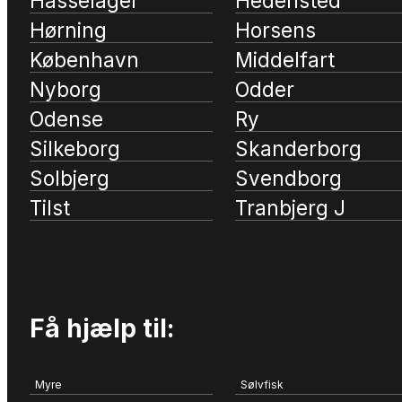
Hasselager
Hedensted
Hørning
Horsens
København
Middelfart
Nyborg
Odder
Odense
Ry
Silkeborg
Skanderborg
Solbjerg
Svendborg
Tilst
Tranbjerg J
Få hjælp til:
Myre
Sølvfisk