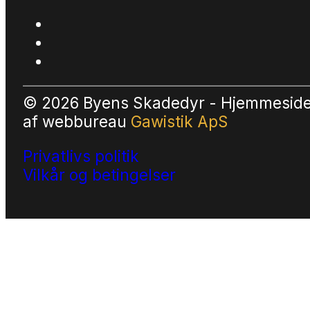
© 2026 Byens Skadedyr - Hjemmesid
af
webbureau
Gawistik ApS
Privatlivs politik
Vilkår og betingelser