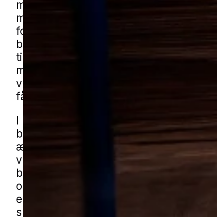
mod varme, skjul og steder med adgang
madrester og fugt. Når de først har få
fodfæste, kan de sprede sig mellem r
bygninger, og derfor er det vigtigt at 
tidligt. I byer med en blanding af bolige
mindre butikker og daglig aktivitet kan
være mange forskellige steder, hvor p
får lov at udvikle sig ubemærket.
I Haslev kan udfordringen især opstå i
blandede boligområder med både nye
ældre huse, i områder med rækkehus
ved affaldsarealer bag detailbutikker.
bygninger som skure, garager og udh
også være en del af det samlede miljø
en ejendom, hvor orden og adgangsfo
spiller ind. Du kan få kakkerlakhjælp i