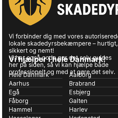
Vi forbinder dig med vores autorisered
lokale skadedyrsbekæmpere – hurtigt,
sikkert og nemt!
Vi har også gode gør det selv guides
Vi hjælper i hele Danmark!
her på siden, så vi kan hjælpe både
professionelt og med at gøre det selv.
Hele Danmark
Aalborg
Aarhus
Brabrand
Egå
Esbjerg
Fåborg
Galten
Hammel
Harlev