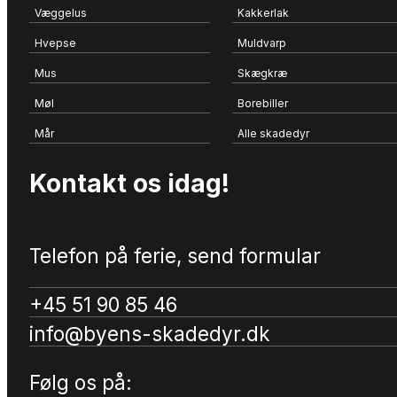
Væggelus
Kakkerlak
Hvepse
Muldvarp
Mus
Skægkræ
Møl
Borebiller
Mår
Alle skadedyr
Kontakt os idag!
Telefon på ferie, send formular
+45 51 90 85 46
info@byens-skadedyr.dk
Følg os på: