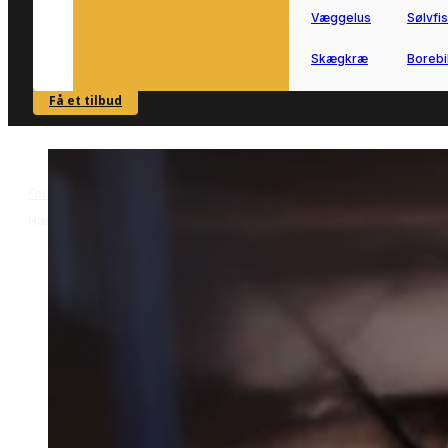
Væggelus
Sølvfi
Skægkræ
Borebi
Få et tilbud
SE OVERSIGT
Forside
Skadedyrsbekæmpelse i Haslev
Kakkerlakbekæmpelse i
>
>
Haslev
Kakkerlakbekæmpelse i
Haslev
Kakkerlakbekæmpelse i Haslev kræver
hurtig handling og en løsning, der
passer til stedet.
Vi forbinder dig med lokale partnere, s