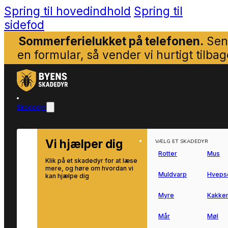
Spring til hovedindhold
Spring til
sidefod
Sommerferielukket på telefonen.
Sen
en formular, så vender vi hurtigt tilbag
Skadedyr
Vi hjælper dig
VÆLG ET SKADEDYR
Rotter
Mus
Klik på et skadedyr for at læse
mere, og høre om hvordan vi
Muldvarp
Hveps
kan hjælpe dig
Myre
Kakker
Mår
Møl