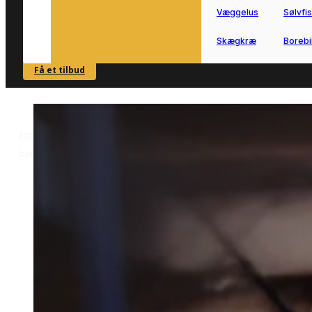
Væggelus
Sølvfi
Skægkræ
Borebi
Få et tilbud
SE OVERSIGT
Forside
Skadedyrsbekæmpelse i Hedensted
Bekæmpelse af
>
>
borebiller i Hedensted
Bekæmpelse af borebiller i
Hedensted
Bekæmpelse af borebiller i Hedensted
gør det nemt at få kontakt til lokal
hjælp, hvis du har mistanke om angreb 
træværk.