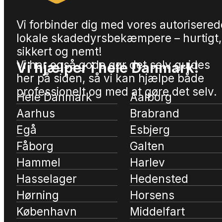
Vi forbinder dig med vores autorisered
lokale skadedyrsbekæmpere – hurtigt,
sikkert og nemt!
Vi har også gode gør det selv guides
Vi hjælper i hele Danmark!
her på siden, så vi kan hjælpe både
professionelt og med at gøre det selv.
Hele Danmark
Aalborg
Aarhus
Brabrand
Egå
Esbjerg
Fåborg
Galten
Hammel
Harlev
Hasselager
Hedensted
Hørning
Horsens
København
Middelfart