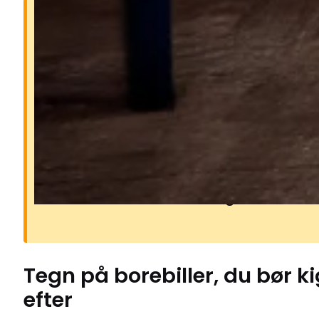
Hvorfor borebiller er et
problem
Borebillers larver lever inde i træet
gnaver små gange, mens de vokser
kan svække møbler, gulve, bjælker
andet træværk. Angreb opdages of
ved små runde huller og fint borem
Tegn på
borebiller
, du bør k
efter