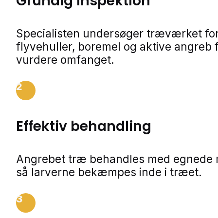
Grundig inspektion
Specialisten undersøger træværket fo
flyvehuller, boremel og aktive angreb f
vurdere omfanget.
2
Effektiv behandling
Angrebet træ behandles med egnede m
så larverne bekæmpes inde i træet.
3