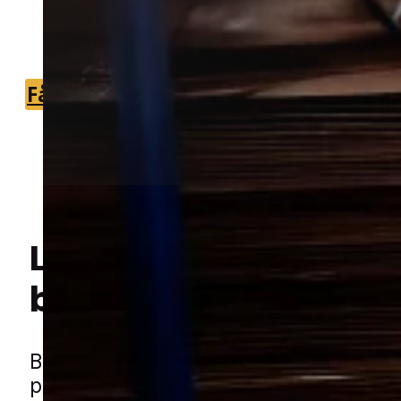
Vi forbinder dig med partnere fra
nærområdet.
Få et tilbud
+45 51 90 85 46
Lokal bekæmpelse a
Hej! Hvordan kan jeg hjælpe dig? Har du nogen spørgsmål?
borebiller
i Hedenste
Borebiller er et skadedyr, der især kan
problemer i træværk, hvor der over tid