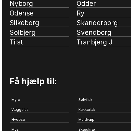
Nyborg
Odder
Odense
Ry
Silkeborg
Skanderborg
Solbjerg
Svendborg
Tilst
Tranbjerg J
Få hjælp til:
Myre
Sølvfisk
Væggelus
Kakkerlak
Hvepse
Muldvarp
Mus
Skægkræ