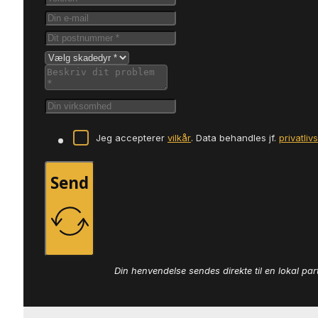
Jeg accepterer
vilkår
. Data behandles jf.
privatliv
Send
Din henvendelse sendes direkte til en lokal par