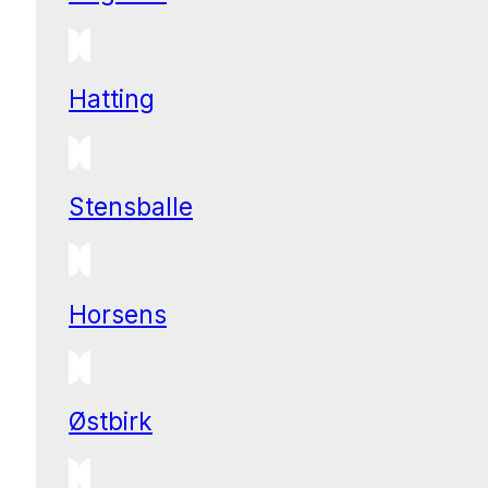
Hatting
Stensballe
Horsens
Østbirk