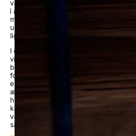
været gode betingelser for angreb. De
i ældre bygningsdele, men kan også d
mindre bygninger som skure, garager
udhuse, hvor træ ikke altid bliver kontr
lige så jævnligt.
I en by med blandede boligområder, sti
villaveje og mange småbygninger kan
borebiller være noget, man opdager i
forbindelse med gennemgang af loft, 
eller udhus. Det kan også være relevan
ældre boligkvarterer og ved carporte 
haveskure, hvor træværk står mere ud
kan få borebillehjælp i Hedensted ge
vores lokale partnere. Udfyld blot for
så forbinder vi dig med en lokal special