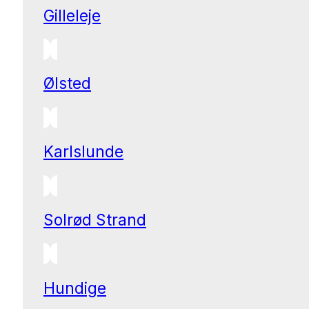
Gilleleje
Ølsted
Karlslunde
Solrød Strand
Hundige