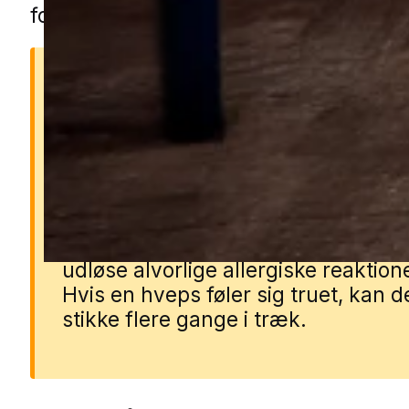
forbinder vi dig med en lokal specialist
Risikoen ved hvepse
Hvepse kan være aggressive, især 
på sommeren, hvor de søger søde 
og bliver mere nærgående. Deres s
kan gøre ondt og kan i sjældne tilf
udløse alvorlige allergiske reaktion
Hvis en hveps føler sig truet, kan d
stikke flere gange i træk.