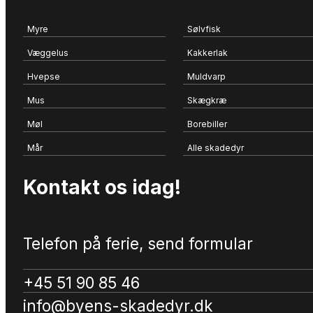
Myre
Sølvfisk
Væggelus
Kakkerlak
Hvepse
Muldvarp
Mus
Skægkræ
Møl
Borebiller
Mår
Alle skadedyr
Kontakt os idag!
Telefon på ferie, send formular
+45 51 90 85 46
info@byens-skadedyr.dk