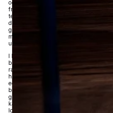
og bygger reder i skjulte hulrum. De 
fredelige på afstand, men tæt trafik o
terrasser, indgange og opholdsområde
dem hurtigt til en gene i hverdagen. D
gælder både ved private boliger og om
mindre bygninger som skure, garager
udhuse, hvor de ofte får ro til at etable
I Helsingør kan udfordringen ofte opstå
blandede boligområder med både ældr
rækkehuse og nyere parcelhusområde
haver, hække og småbygninger giver
egnede steder til reder. Også tæt og 
bebyggelse med gårdrum og bagområ
gøre det svært at opdage problemet tid
kan få hvepsehjælp i Helsingør genne
lokale partnere. Udfyld blot formulare