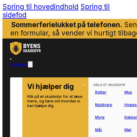
Spring til hovedindhold
Spring til
sidefod
Sommerferielukket på telefonen.
Sen
en formular, så vender vi hurtigt tilbag
Skadedyr
Vi hjælper dig
VÆLG ET SKADEDYR
Rotter
Mus
Klik på et skadedyr for at læse
mere, og høre om hvordan vi
Muldvarp
Hveps
kan hjælpe dig
Myre
Kakker
Mår
Møl