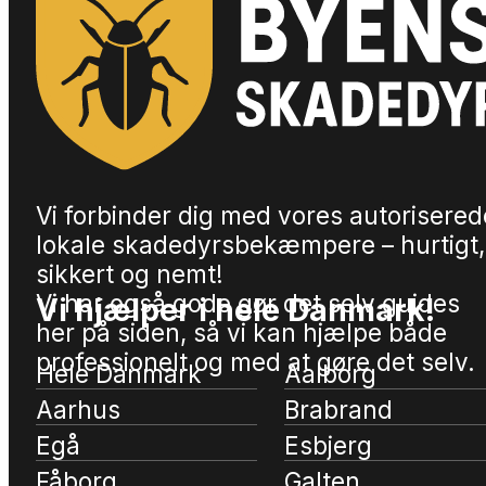
Vi forbinder dig med vores autorisered
lokale skadedyrsbekæmpere – hurtigt,
sikkert og nemt!
Vi har også gode gør det selv guides
Vi hjælper i hele Danmark!
her på siden, så vi kan hjælpe både
professionelt og med at gøre det selv.
Hele Danmark
Aalborg
Aarhus
Brabrand
Egå
Esbjerg
Fåborg
Galten