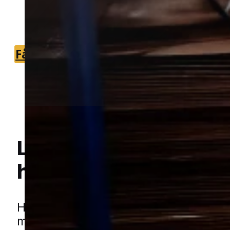
der kan hjælpe hurtigt og sikkert i
området.
Få et tilbud
+45 51 90 85 46
Lokal bekæmpelse a
Hej! Hvordan kan jeg hjælpe dig? Har du nogen spørgsmål?
hvepse
i Helsingør
Hvepse bliver især et problem i de va
måneder, når de søger føde tæt på m