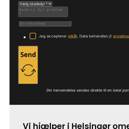
Jeg accepterer
vilkår
. Data behandles jf.
privatliv
Send
Din henvendelse sendes direkte til en lokal par
Vi hjælper i Helsingør o