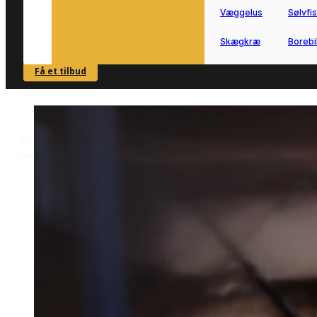
Væggelus
Sølvfi
Skægkræ
Borebi
Få et tilbud
SE OVERSIGT
Forside
Skadedyrsbekæmpelse i Helsingør
Hvepsebekæmpelse i
>
>
Helsingør
Hvepsebekæmpelse i
Helsingør
Hvepsebekæmpelse i Helsingør gør de
lettere at få ro omkring bolig, have og
opholdsarealer.
Vi forbinder dig med lokale partnere,