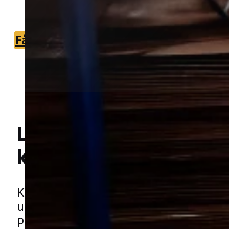
som kan hjælpe hurtigt og grundigt.
Få et tilbud
+45 51 90 85 46
Lokal bekæmpelse a
kakkerlakker
i Helsi
Hej! Hvordan kan jeg hjælpe dig? Har du nogen spørgsmål?
Kakkerlakker er et skadedyr, som hurt
udvikle sig fra et mindre fund til et stø
problem, hvis de får ro og adgang til 