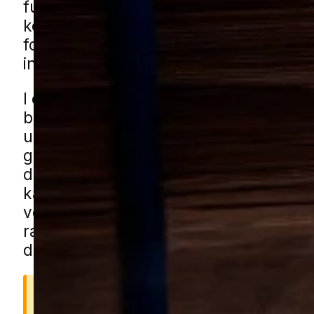
fugt og skjulesteder. De kan være svæ
komme helt af med uden en grundig in
fordi de ofte gemmer sig i sprækker, b
inventar og i områder, man ikke ser til 
I en by med både tæt bymidte, ældre
boligkvarterer og blandede boligområ
udfordringen opstå flere steder, fra g
gamle bygninger til affaldsarealer bag
detailbutikker og mindre erhvervsomr
kan få kakkerlakhjælp i Helsingør ge
vores lokale partnere, som kender de 
rammer i området og kan hjælpe med a
den rigtige løsning.