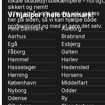
lokale skadedyrsbekæmpere – hurtigt,
sikkert og nemt!
Vi har også gode gør det selv guides
Vi hjælper i hele Danmark!
her på siden, så vi kan hjælpe både
professionelt og med at gøre det selv.
Hele Danmark
Aalborg
Aarhus
Brabrand
Egå
Esbjerg
Fåborg
Galten
Hammel
Harlev
Hasselager
Hedensted
Hørning
Horsens
København
Middelfart
Nyborg
Odder
Odense
Ry