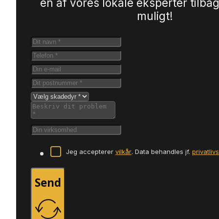
en af vores lokale eksperter tilbag
muligt!
Jeg accepterer
vilkår
. Data behandles jf.
privatliv
Send