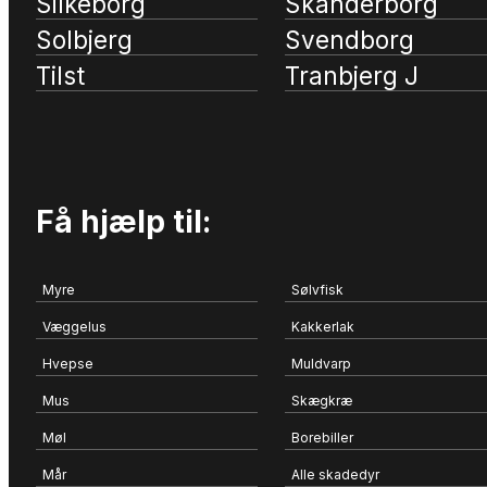
Silkeborg
Skanderborg
Solbjerg
Svendborg
Tilst
Tranbjerg J
Få hjælp til:
Myre
Sølvfisk
Væggelus
Kakkerlak
Hvepse
Muldvarp
Mus
Skægkræ
Møl
Borebiller
Mår
Alle skadedyr