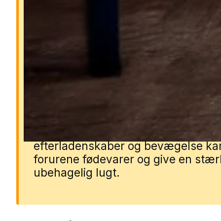
Derfor er kakkerlakker far
Kakkerlakker kan sprede
sygdomsfremkaldende bakterier o
allergener, som gør dem
sundhedsskadelige i hjem og
virksomheder. De formerer sig hurti
gemmer sig effektivt i sprækker og 
og kan skabe kolonier uden at man
opdager det i tide. Deres
efterladenskaber og bevægelse ka
forurene fødevarer og give en stær
ubehagelig lugt.