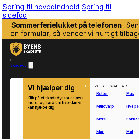
Spring til hovedindhold
Spring til
sidefod
Sommerferielukket på telefonen.
Sen
en formular, så vender vi hurtigt tilbag
Skadedyr
Vi hjælper dig
VÆLG ET SKADEDYR
Rotter
Mus
Klik på et skadedyr for at læse
mere, og høre om hvordan vi
Muldvarp
Hveps
kan hjælpe dig
Myre
Kakker
Mår
Møl