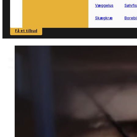
Væggelus
Sølvfi
Skægkræ
Borebi
Få et tilbud
SE OVERSIGT
Forside
Skadedyrsbekæmpelse i Helsingør
Kakkerlakbekæmpelse 
>
>
Helsingør
Kakkerlakbekæmpelse i
Helsingør
Kakkerlakbekæmpelse i Helsingør
kræver en løsning, der passer til både
bolig og erhverv.
Vi forbinder dig med lokale partnere,