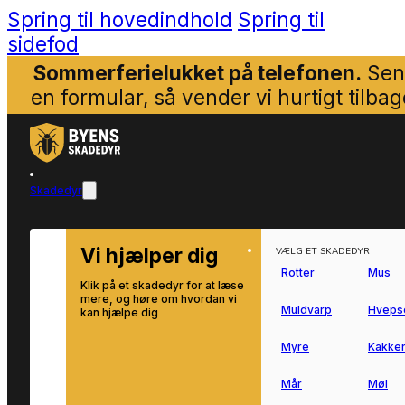
Spring til hovedindhold
Spring til
sidefod
Sommerferielukket på telefonen.
Sen
en formular, så vender vi hurtigt tilbag
Skadedyr
Vi hjælper dig
VÆLG ET SKADEDYR
Rotter
Mus
Klik på et skadedyr for at læse
mere, og høre om hvordan vi
Muldvarp
Hveps
kan hjælpe dig
Myre
Kakker
Mår
Møl