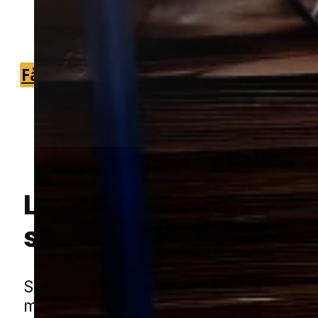
du nemt kan komme videre med
problemet.
Få et tilbud
+45 51 90 85 46
Lokal bekæmpelse a
Hej! Hvordan kan jeg hjælpe dig? Har du nogen spørgsmål?
sølvfisk
i Helsingør
Sølvfisk ses ofte indendørs, hvor de 
mørke, ro og fugtige omgivelser. De er