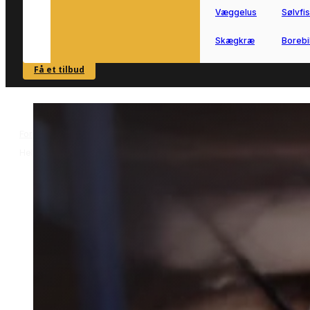
Væggelus
Sølvfi
Skægkræ
Borebi
Få et tilbud
SE OVERSIGT
Forside
Skadedyrsbekæmpelse i Helsingør
Sølvfiskbekæmpelse i
>
>
Helsingør
Sølvfiskbekæmpelse i
Helsingør
Sølvfiskbekæmpelse i Helsingør kan
være relevant i både ældre og nyere
boliger.
Vi forbinder dig med lokale partnere, s