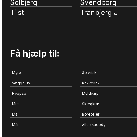
Solbjerg
Svendborg
Tilst
Tranbjerg J
Få hjælp til:
Myre
Sølvfisk
Væggelus
Kakkerlak
Hvepse
Muldvarp
Mus
Skægkræ
Møl
Borebiller
Mår
Alle skadedyr