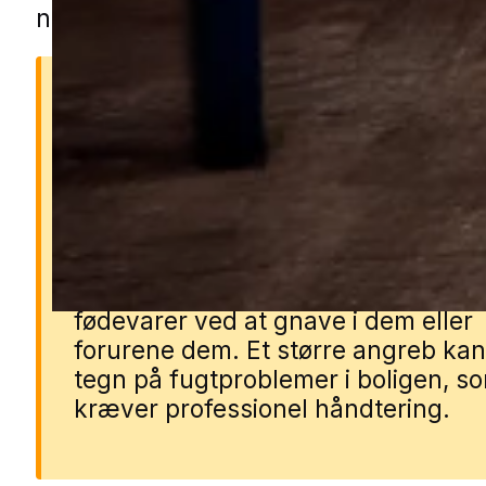
nærområdet.
Derfor er sølvfisk et prob
Sølvfisk kan hurtigt brede sig i fugt
rum og skabe gener i både
badeværelser, bryggers og køkken
kan beskadige papir, tekstiler og
fødevarer ved at gnave i dem eller
forurene dem. Et større angreb ka
tegn på fugtproblemer i boligen, s
kræver professionel håndtering.