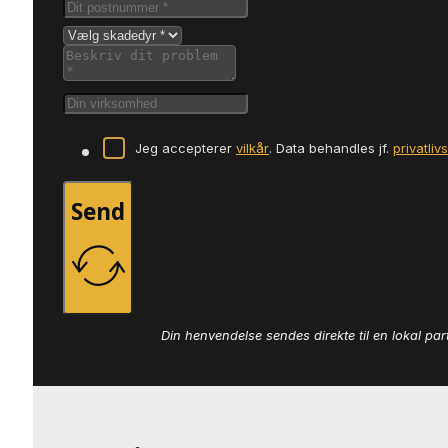
Jeg accepterer
vilkår
. Data behandles jf.
privatliv
Send
Din henvendelse sendes direkte til en lokal par