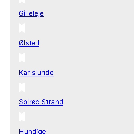
Gilleleje
Ølsted
Karlslunde
Solrød Strand
Hundige