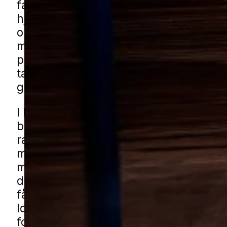
farlige, men de kan være irriterende at
hjemmet, især når de bliver ved med a
op i badeværelser, bryggerser og and
med lidt højere fugt. Mange oplever og
problemet breder sig stille, hvis der ikk
taget hånd om de forhold, som giver 
gemmesteder.
I Helsingør kan udfordringen være rele
både ældre boligkvarterer, områder m
rækkehuse og i tæt bebyggelse med 
mellem ældre huse. De kan også findes
mindre bygninger som skure og garage
der er ro og lidt mere fugtigt indeklim
få sølvfiskhjælp i Helsingør gennem v
lokale partnere. Udfyld formularen, så
forbinder vi dig med en specialist fra