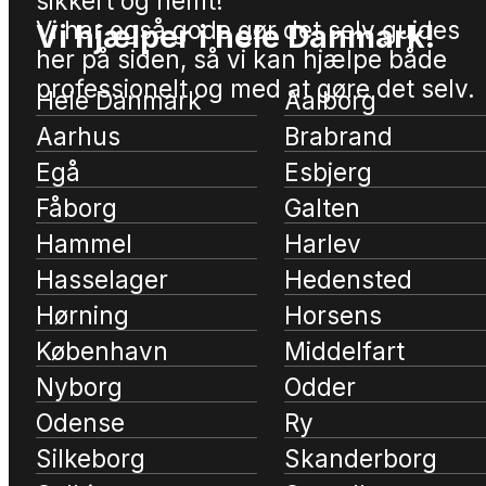
sikkert og nemt!
Vi har også gode gør det selv guides
Vi hjælper i hele Danmark!
her på siden, så vi kan hjælpe både
professionelt og med at gøre det selv.
Hele Danmark
Aalborg
Aarhus
Brabrand
Egå
Esbjerg
Fåborg
Galten
Hammel
Harlev
Hasselager
Hedensted
Hørning
Horsens
København
Middelfart
Nyborg
Odder
Odense
Ry
Silkeborg
Skanderborg