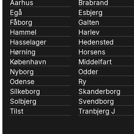
Aarhus
Brabrand
Egå
Esbjerg
Fåborg
Galten
Hammel
Harlev
Hasselager
Hedensted
Hørning
Horsens
København
Middelfart
Nyborg
Odder
Odense
Ry
Silkeborg
Skanderborg
Solbjerg
Svendborg
Tilst
Tranbjerg J