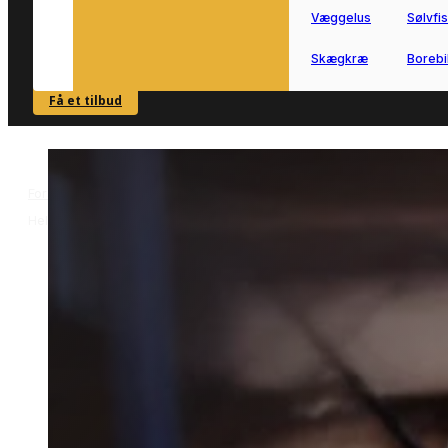
Væggelus
Sølvfi
Skægkræ
Borebi
Få et tilbud
SE OVERSIGT
Forside
Skadedyrsbekæmpelse i Helsingør
Væggelusbekæmpelse 
>
>
Helsingør
Væggelusbekæmpelse i
Helsingør
Få hjælp til væggelusbekæmpelse i
Helsingør, hvis du har mistanke om
aktivitet i boligen.
Vi forbinder dig med lokale partnere,