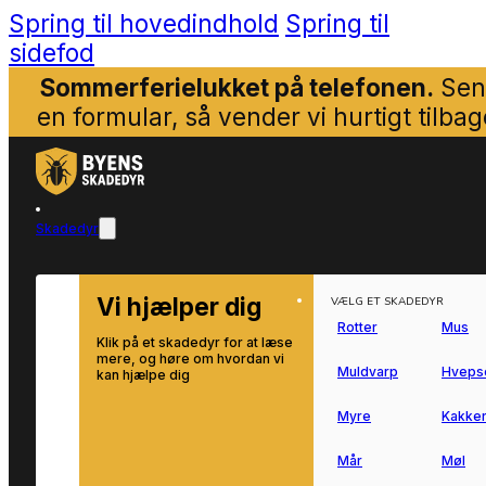
Spring til hovedindhold
Spring til
sidefod
Sommerferielukket på telefonen.
Sen
en formular, så vender vi hurtigt tilbag
Skadedyr
Vi hjælper dig
VÆLG ET SKADEDYR
Rotter
Mus
Klik på et skadedyr for at læse
mere, og høre om hvordan vi
Muldvarp
Hveps
kan hjælpe dig
Myre
Kakker
Mår
Møl