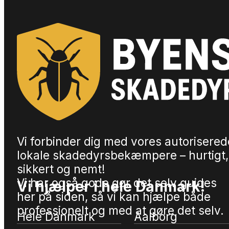
Vi forbinder dig med vores autorisered
lokale skadedyrsbekæmpere – hurtigt,
sikkert og nemt!
Vi har også gode gør det selv guides
Vi hjælper i hele Danmark!
her på siden, så vi kan hjælpe både
professionelt og med at gøre det selv.
Hele Danmark
Aalborg