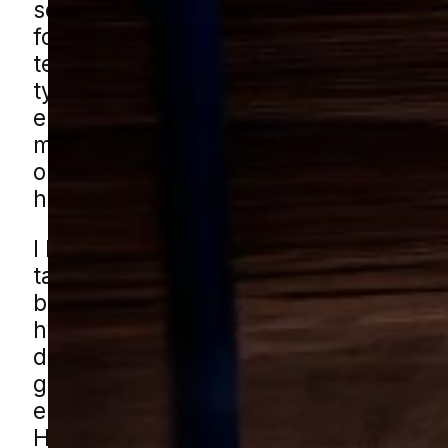
sover. De kan være svære at opdage i 
fordi de skjuler sig i sprækker, samlin
tekstiler, og derfor bliver problemet oft
tydeligt, når det har stået på i lidt tid. 
er brug for en grundig indsats, er det v
med en løsning, der tager højde for bå
omfanget og de rum, hvor væggeluse
have spredt sig.
I Helsingør kan udfordringen vise sig i
tæt og kompakt bebyggelse i midtbyen
boligkvarterer og i områder med rækk
hvor mange boliger ligger tæt. Det ka
det ekstra vigtigt at få vurderet situat
grundigt og få lagt en plan, der passer 
enkelte bolig. Du kan få væggelushjæl
Helsingør gennem vores lokale partne