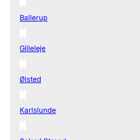
Ballerup
Gilleleje
Ølsted
Karlslunde