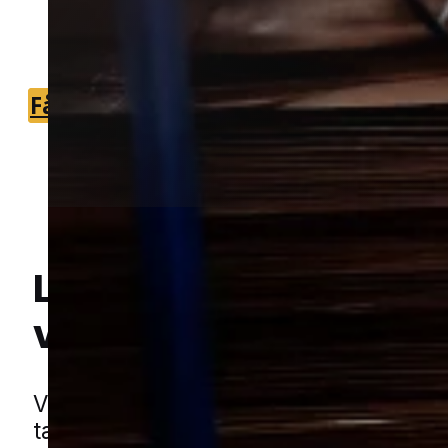
der kan vurdere problemet og finde
den rette løsning.
Få et tilbud
+45 51 90 85 46
Lokal bekæmpelse a
væggelus
i Helsingø
Hej! Hvordan kan jeg hjælpe dig? Har du nogen spørgsmål?
Væggelus er små insekter, som gemme
tæt på steder, hvor mennesker opholde