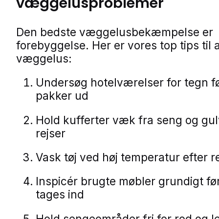
væggelusproblemer
Den bedste væggelusbekæmpelse er
forebyggelse. Her er vores top tips til
væggelus:
Undersøg hotelværelser for tegn f
pakker ud
Hold kufferter væk fra seng og gu
rejser
Vask tøj ved høj temperatur efter r
Inspicér brugte møbler grundigt fø
tages ind
Hold sengeområder fri for rod og le