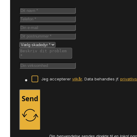
Jeg accepterer
vilkår
. Data behandles jf.
privatliv
Send
Din henvendelse sendes direkte til en lokal par