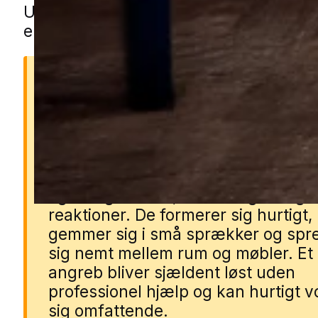
Udfyld blot formularen, så forbinder v
en lokal specialist.
Derfor er væggelus et
problem
Væggelus bider mennesker om nat
og kan give kløe, udslæt og allergi
reaktioner. De formerer sig hurtigt,
gemmer sig i små sprækker og spr
sig nemt mellem rum og møbler. Et
angreb bliver sjældent løst uden
professionel hjælp og kan hurtigt 
sig omfattende.