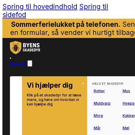
Spring til hovedindhold
Spring til
sidefod
Sommerferielukket på telefonen.
Sen
en formular, så vender vi hurtigt tilbag
Skadedyr
Vi hjælper dig
VÆLG ET SKADEDYR
Rotter
Mus
Klik på et skadedyr for at læse
mere, og høre om hvordan vi
Muldvarp
Hveps
kan hjælpe dig
Myre
Kakker
Mår
Møl