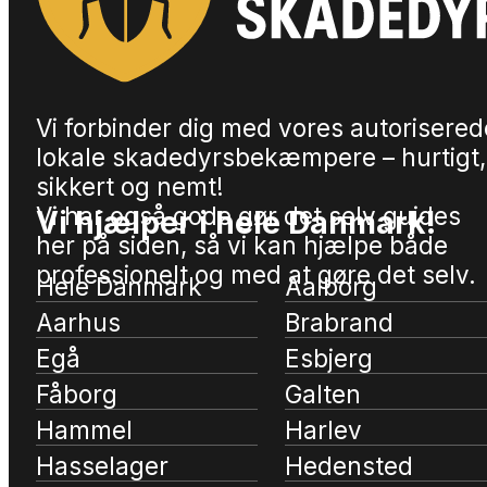
Vi forbinder dig med vores autorisered
lokale skadedyrsbekæmpere – hurtigt,
sikkert og nemt!
Vi har også gode gør det selv guides
Vi hjælper i hele Danmark!
her på siden, så vi kan hjælpe både
professionelt og med at gøre det selv.
Hele Danmark
Aalborg
Aarhus
Brabrand
Egå
Esbjerg
Fåborg
Galten
Hammel
Harlev
Hasselager
Hedensted