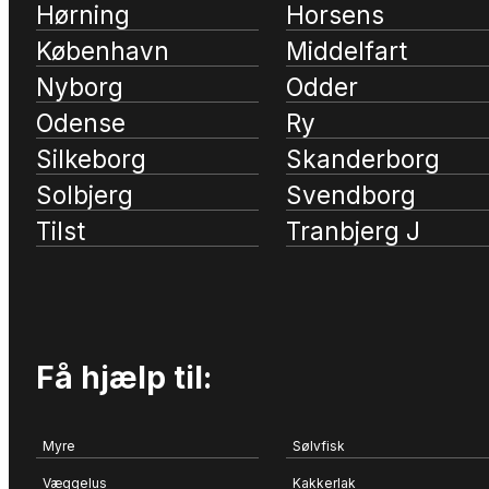
Hørning
Horsens
København
Middelfart
Nyborg
Odder
Odense
Ry
Silkeborg
Skanderborg
Solbjerg
Svendborg
Tilst
Tranbjerg J
Få hjælp til:
Myre
Sølvfisk
Væggelus
Kakkerlak