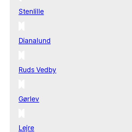
Stenlille
Dianalund
Ruds Vedby
Gørlev
Lejre