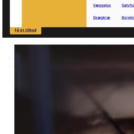
Væggelus
Sølvfi
Skægkræ
Borebi
Få et tilbud
SE OVERSIGT
Forside
Skadedyrsbekæmpelse i Holbæk
Hvepsebekæmpelse i
>
>
Holbæk
Hvepsebekæmpelse i
Holbæk
Hvepsebekæmpelse i Holbæk gør det
lettere at få styr på hvepse tæt på boli
og have.
Vi forbinder dig med lokale partnere,