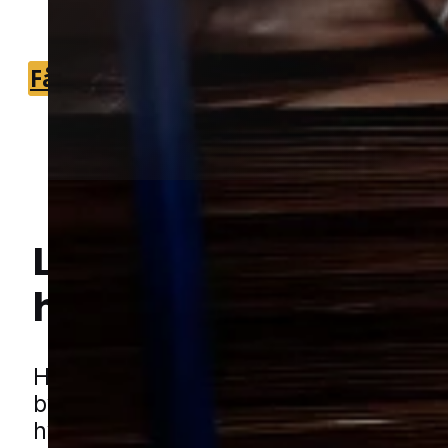
som kan hjælpe hurtigt og sikkert.
Få et tilbud
+45 51 90 85 46
Lokal bekæmpelse a
hvepse
i Holbæk
Hej! Hvordan kan jeg hjælpe dig? Har du nogen spørgsmål?
Hvepse kan hurtigt blive en udfordring
bygger bo tæt på boligen eller omkring
hvor man opholder sig meget i