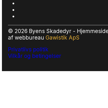
© 2026 Byens Skadedyr - Hjemmesid
af
webbureau
Gawistik ApS
Privatlivs politik
Vilkår og betingelser