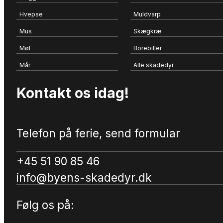
Hvepse
Muldvarp
Mus
Skægkræ
Møl
Borebiller
Mår
Alle skadedyr
Kontakt os idag!
Telefon på ferie, send formular
+45 51 90 85 46
info@byens-skadedyr.dk
Følg os på: