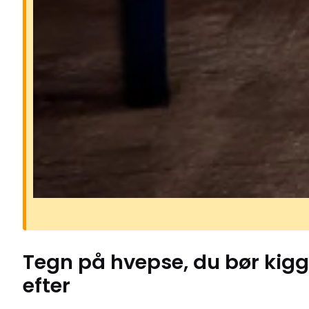
Risikoen ved hvepse
Hvepse kan være aggressive, især 
på sommeren, hvor de søger søde 
og bliver mere nærgående. Deres s
kan gøre ondt og kan i sjældne tilf
udløse alvorlige allergiske reaktion
Hvis en hveps føler sig truet, kan d
stikke flere gange i træk.
Tegn på
hvepse
, du bør kig
efter