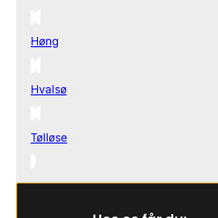
Høng
Hvalsø
Tølløse