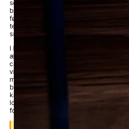
sommerhalvåret. De søger ofte mod ro
beskyttede steder, og derfor opdages d
først, når der er mere aktivitet omkring
terrassen, ved vinduer eller omkring
småbygninger på grunden.
I blandede boligområder med både ny
ældre huse kan hvepse finde plads i 
carporte, skure og under tage ved still
villaveje. Også grønne fællesarealer, 
med hække og buskads samt affaldsar
bag detailbutikker kan give gode forho
kan få hvepsehjælp i Holbæk gennem 
lokale partnere. Udfyld formularen, så
forbinder vi dig med en lokal specialist