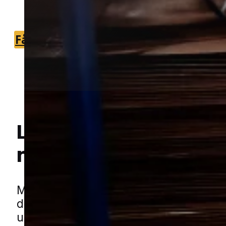
boliger og udearealer.
Få et tilbud
+45 51 90 85 46
Lokal bekæmpelse a
mår
i Holstebro
Hej! Hvordan kan jeg hjælpe dig? Har du nogen spørgsmål?
Mår kan skabe meget uro og bekymrin
de først har fundet vej tæt på boligen.
udnytte selv små åbninger og derfor k