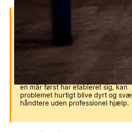
Derfor er mår et problem
Mår kan forårsage omfattende ska
lofter, isolering og tagkonstruktione
de laver reder i boligen. De larmer
natten, efterlader stærk lugt og ka
ødelægge kabler og installationer. 
en mår først har etableret sig, kan
problemet hurtigt blive dyrt og svæ
håndtere uden professionel hjælp.