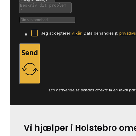
Jeg accepterer
vilkår
. Data behandles jf.
privatliv
Send
Din henvendelse sendes direkte til en lokal par
Vi hjælper i Holstebro o