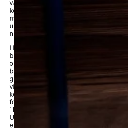
være svært selv at gennemskue, hvor
kommer ind. Med en grundig gennem
målrettet indsats kan skader forebygg
utryghed mindskes for både beboere 
naboer.
I Holstebro ligger der både ældre
boligkvarterer, nyere parcelhusområd
områder med rækkehuse, hvor mindre
bygninger som skure, garager og udh
give gode skjulesteder. Rolige og lukk
villaveje samt haver med hække, busk
kompost kan også give mår gode muli
for at færdes tæt på huse. Du kan få 
i Holstebro gennem vores lokale partn
Udfyld blot formularen, så forbinder v
en lokal specialist der kender området