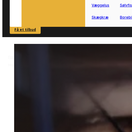
Væggelus
Sølvfi
Skægkræ
Borebi
Få et tilbud
SE OVERSIGT
Forside
Skadedyrsbekæmpelse i Holstebro
Mårbekæmpelse i
>
>
Holstebro
Mårbekæmpelse i
Holstebro
Effektiv mårbekæmpelse i Holstebro
udføres bedst af lokale fagfolk.
Vi forbinder dig hurtigt med en erfaren
mårspecialist, der kender områdets