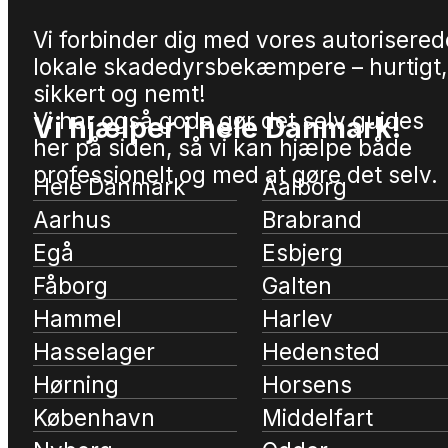
Vi forbinder dig med vores autorisered
lokale skadedyrsbekæmpere – hurtigt,
sikkert og nemt!
Vi har også gode gør det selv guides
Vi hjælper i hele Danmark!
her på siden, så vi kan hjælpe både
professionelt og med at gøre det selv.
Hele Danmark
Aalborg
Aarhus
Brabrand
Egå
Esbjerg
Fåborg
Galten
Hammel
Harlev
Hasselager
Hedensted
Hørning
Horsens
København
Middelfart