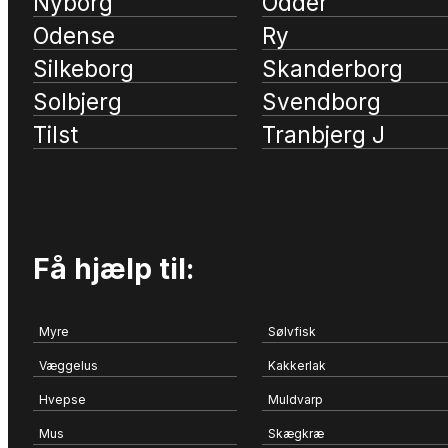
Nyborg
Odder
Odense
Ry
Silkeborg
Skanderborg
Solbjerg
Svendborg
Tilst
Tranbjerg J
Få hjælp til:
Myre
Sølvfisk
Væggelus
Kakkerlak
Hvepse
Muldvarp
Mus
Skægkræ