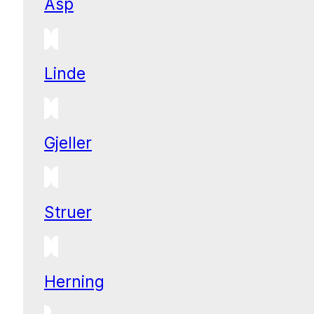
Asp
Linde
Gjeller
Struer
Herning