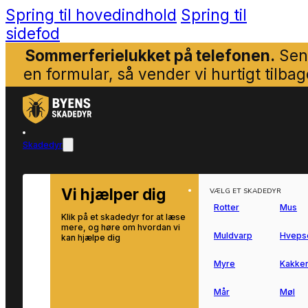
Spring til hovedindhold
Spring til
sidefod
Sommerferielukket på telefonen.
Sen
en formular, så vender vi hurtigt tilbag
Skadedyr
Vi hjælper dig
VÆLG ET SKADEDYR
Rotter
Mus
Klik på et skadedyr for at læse
mere, og høre om hvordan vi
Muldvarp
Hveps
kan hjælpe dig
Myre
Kakker
Mår
Møl