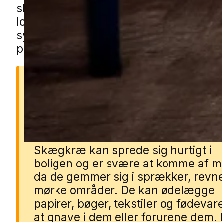
skægkræhjælp i Holstebro gennem vo
lokale partnere, som ved, hvordan ma
systematisk gennemgår boligen og lav
plan, der faktisk virker i hverdagen.
Derfor er skægkræ et
problem
Skægkræ kan sprede sig hurtigt i
boligen og er svære at komme af m
da de gemmer sig i sprækker, revn
mørke områder. De kan ødelægge
papirer, bøger, tekstiler og fødevar
at gnave i dem eller forurene dem. 