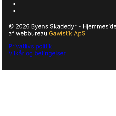
© 2026 Byens Skadedyr - Hjemmesid
af
webbureau
Gawistik ApS
Privatlivs politik
Vilkår og betingelser