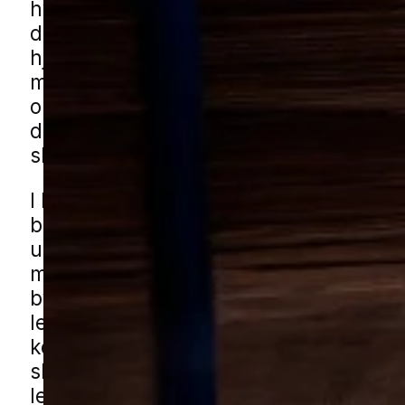
hvis de først har spredt sig til flere ru
derfor vælger mange i byen at få prof
hjælp, så de ikke skal kæmpe med pro
månedsvis. En grundig indsats handle
om målrettet bekæmpelse og om at få 
de forhold, der gør boligen attraktiv fo
skægkræ.
I Holstebro oplever både beboere i æl
boligkvarterer og nyere parcelhusomr
udfordringer med skægkræ, især hvor 
mange små loftrum, kældre eller mind
bygninger som skure og udhuse. Ogs
lejligheder tæt på centrum med tæt og
kompakt bebyggelse kan være udsatte
skægkræ får lov at brede sig mellem
lejligheder og gårdrum. Du kan få