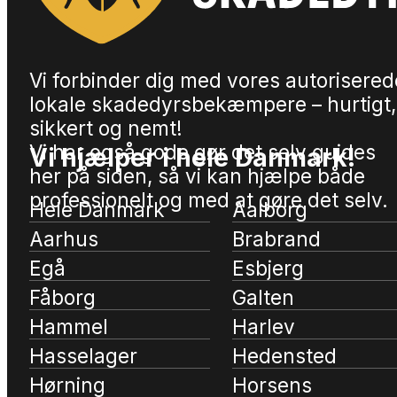
Vi forbinder dig med vores autorisered
lokale skadedyrsbekæmpere – hurtigt,
sikkert og nemt!
Vi har også gode gør det selv guides
Vi hjælper i hele Danmark!
her på siden, så vi kan hjælpe både
professionelt og med at gøre det selv.
Hele Danmark
Aalborg
Aarhus
Brabrand
Egå
Esbjerg
Fåborg
Galten
Hammel
Harlev
Hasselager
Hedensted
Hørning
Horsens