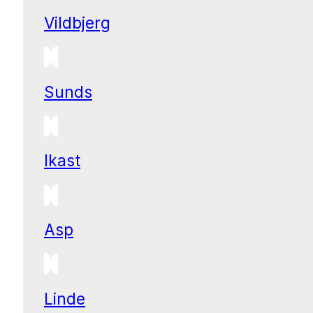
Vildbjerg
Sunds
Ikast
Asp
Linde