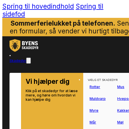
Spring til hovedindhold
Spring til
sidefod
Sommerferielukket på telefonen.
Sen
en formular, så vender vi hurtigt tilbag
Skadedyr
Vi hjælper dig
VÆLG ET SKADEDYR
Rotter
Mus
Klik på et skadedyr for at læse
mere, og høre om hvordan vi
Muldvarp
Hveps
kan hjælpe dig
Myre
Kakker
Mår
Møl