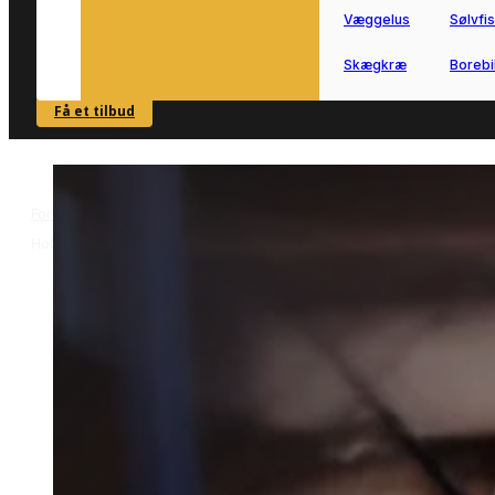
Væggelus
Sølvfi
Skægkræ
Borebi
Få et tilbud
SE OVERSIGT
Forside
Skadedyrsbekæmpelse i Holstebro
Skægkræbekæmpelse i
>
>
Holstebro
Skægkræbekæmpelse i
Holstebro
Skægkræbekæmpelse i Holstebro
udføres bedst af lokale fagfolk med
erfaring.
Her får du hjælp til sikkert at få overbli