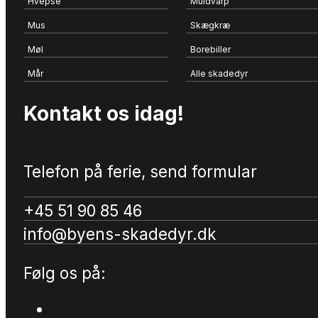
Hvepse
Muldvarp
Mus
Skægkræ
Møl
Borebiller
Mår
Alle skadedyr
Kontakt os idag!
Telefon på ferie, send formular
+45 51 90 85 46
info@byens-skadedyr.dk
Følg os på: