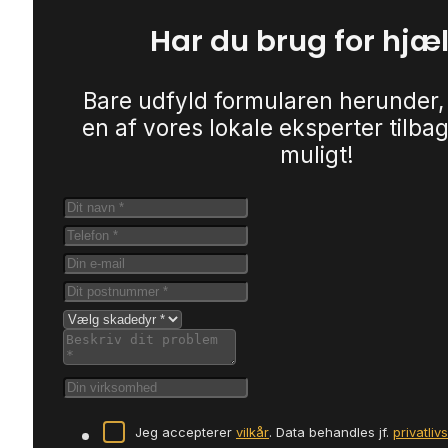
Har du brug for hjæ
Bare udfyld formularen herunder,
en af vores lokale eksperter tilbag
muligt!
Jeg accepterer
vilkår
. Data behandles jf.
privatliv