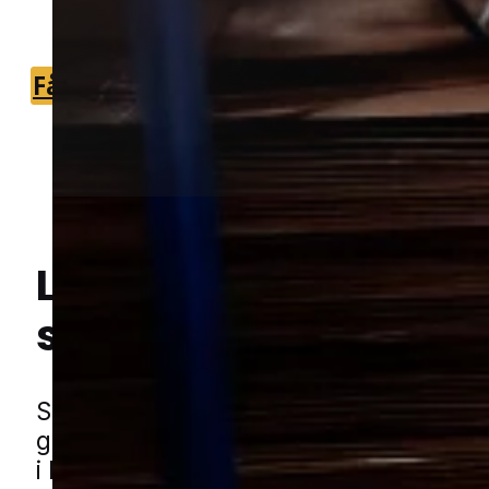
over problemet og en plan, der virker.
Få et tilbud
+45 51 90 85 46
Lokal bekæmpelse a
skægkræ
i Holstebro
Hej! Hvordan kan jeg hjælpe dig? Har du nogen spørgsmål?
Skægkræ er et sejt og hurtigt kryb, der
gemmer sig i revner, sprækker og mør
i boligen. De kan være svære at slippe