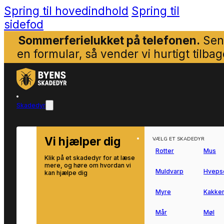
Spring til hovedindhold
Spring til
sidefod
Sommerferielukket på telefonen.
Sen
en formular, så vender vi hurtigt tilbag
Skadedyr
Vi hjælper dig
VÆLG ET SKADEDYR
Rotter
Mus
Klik på et skadedyr for at læse
mere, og høre om hvordan vi
Muldvarp
Hveps
kan hjælpe dig
Myre
Kakker
Mår
Møl