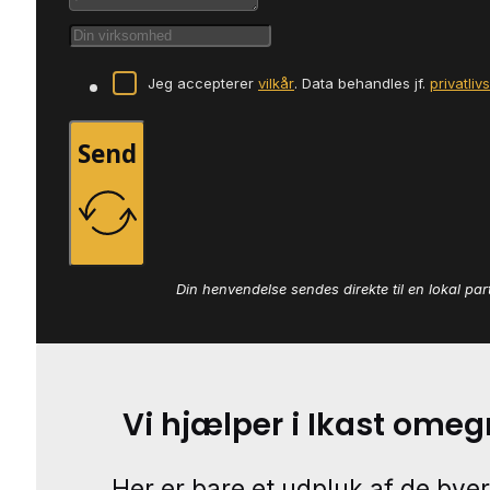
Jeg accepterer
vilkår
. Data behandles jf.
privatliv
Send
Din henvendelse sendes direkte til en lokal par
Vi hjælper i Ikast omeg
Her er bare et udpluk af de byer