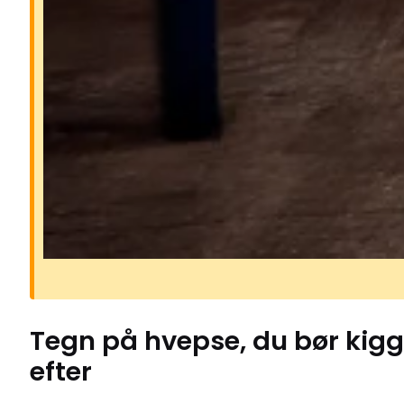
Risikoen ved hvepse
Hvepse kan være aggressive, især 
på sommeren, hvor de søger søde 
og bliver mere nærgående. Deres s
kan gøre ondt og kan i sjældne tilf
udløse alvorlige allergiske reaktion
Hvis en hveps føler sig truet, kan d
stikke flere gange i træk.
Tegn på
hvepse
, du bør kig
efter