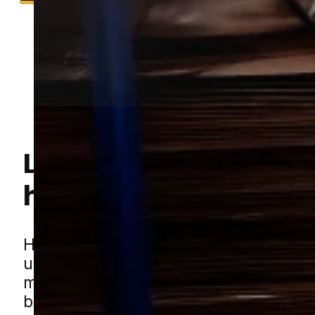
Lokal bekæmpelse a
hvepse
i Ikast
Hej! Hvordan kan jeg hjælpe dig? Har du nogen spørgsmål?
Hvepse kan hurtigt gøre udendørs op
utrygge, når de bygger rede tæt på
mennesker. I et område med både æld
boligkvarterer og nyere parcelhuse ka