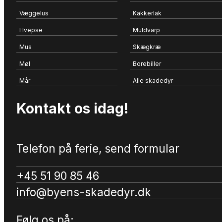
Væggelus
Kakkerlak
Hvepse
Muldvarp
Mus
Skægkræ
Møl
Borebiller
Mår
Alle skadedyr
Kontakt os idag!
Telefon på ferie, send formular
+45 51 90 85 46
info@byens-skadedyr.dk
Følg os på: