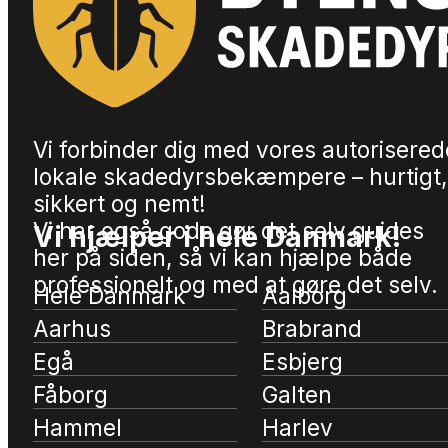
Vi forbinder dig med vores autorisered
lokale skadedyrsbekæmpere – hurtigt,
sikkert og nemt!
Vi har også gode gør det selv guides
Vi hjælper i hele Danmark!
her på siden, så vi kan hjælpe både
professionelt og med at gøre det selv.
Hele Danmark
Aalborg
Aarhus
Brabrand
Egå
Esbjerg
Fåborg
Galten
Hammel
Harlev