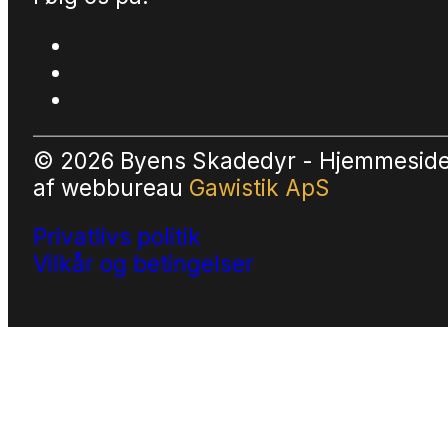
© 2026 Byens Skadedyr - Hjemmesid
af
webbureau
Gawistik ApS
Privatlivs politik
Vilkår og betingelser