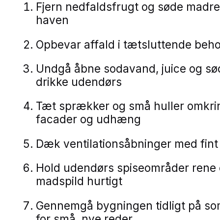
Fjern nedfaldsfrugt og søde madres
haven
Opbevar affald i tætsluttende beh
Undgå åbne sodavand, juice og sø
drikke udendørs
Tæt sprækker og små huller omkrin
facader og udhæng
Dæk ventilationsåbninger med fint
Hold udendørs spiseområder rene 
madspild hurtigt
Gennemgå bygningen tidligt på s
for små, nye reder