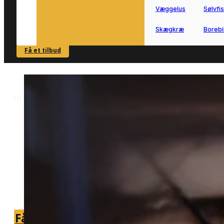
Væggelus
Sølvfi
Skægkræ
Borebi
Få et tilbud
SE OVERSIGT
Forside
Skadedyrsbekæmpelse i Ikast
Hvepsebekæmpelse i Ikast
>
>
Hvepsebekæmpelse i Ikas
Effektiv hvepsebekæmpelse i Ikast
udført af lokale specialister.
Få hurtig hjælp til sikker fjernelse af
hvepsereder i og omkring din bolig.
Få et tilbud
+45 51 90 85 46