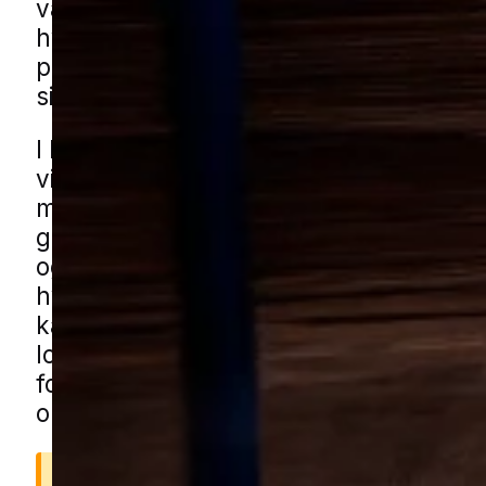
være mange egnede gemmesteder for
hvepserede. Derfor vælger mange at f
professionel hjælp, så reden bliver fje
sikkert og effektivt uden unødvendig ri
I Ikast opdages hvepsereder ofte omkri
villaveje, i carporte, haveskure eller a
mindre bygninger som skure og udhus
grønne fællesarealer, små lokale stis
og haver med hække og buskads kan t
hvepse, når de søger et roligt sted til 
kan få hvepsehjælp i Ikast gennem vo
lokale partnere. Udfyld blot formulare
forbinder vi dig med en erfaren speciali
området.