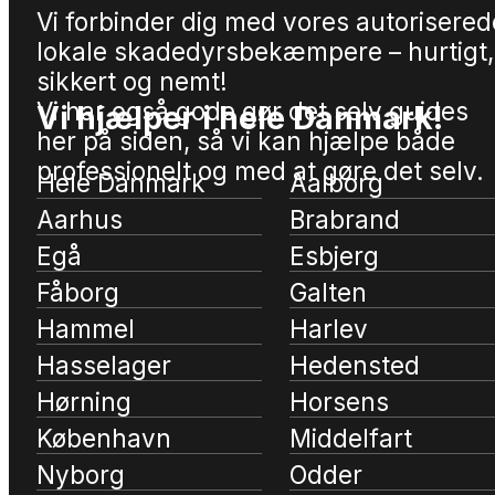
Vi forbinder dig med vores autorisered
lokale skadedyrsbekæmpere – hurtigt,
sikkert og nemt!
Vi har også gode gør det selv guides
Vi hjælper i hele Danmark!
her på siden, så vi kan hjælpe både
professionelt og med at gøre det selv.
Hele Danmark
Aalborg
Aarhus
Brabrand
Egå
Esbjerg
Fåborg
Galten
Hammel
Harlev
Hasselager
Hedensted
Hørning
Horsens
København
Middelfart
Nyborg
Odder