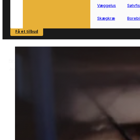
Væggelus
Sølvfi
Skægkræ
Borebi
Få et tilbud
SE OVERSIGT
Forside
Skadedyrsbekæmpelse i Juelsminde
Mølbekæmpelse i
>
>
Juelsminde
Mølbekæmpelse i
Juelsminde
Mølbekæmpelse i Juelsminde hjælper
dig videre, når møl skaber problemer i
bolig eller opbevaring.
Vi forbinder dig med lokale partnere, s