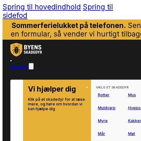
Spring til hovedindhold
Spring til
sidefod
Sommerferielukket på telefonen.
Sen
en formular, så vender vi hurtigt tilbag
Skadedyr
Vi hjælper dig
VÆLG ET SKADEDYR
Rotter
Mus
Klik på et skadedyr for at læse
mere, og høre om hvordan vi
Muldvarp
Hveps
kan hjælpe dig
Myre
Kakker
Mår
Møl