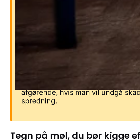
Hvorfor er møl et problem
Møl kan hurtigt ødelægge tøj, teksti
fødevarer, før man opdager proble
Larverne lever af materialer som ul
silke, pels, mel og gryn, og et lille 
kan hurtigt udvikle sig til en større
bestand. Derfor er hurtig handling
afgørende, hvis man vil undgå ska
spredning.
Tegn på
møl
, du bør kigge e