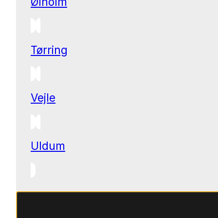
Ølholm
Tørring
Vejle
Uldum