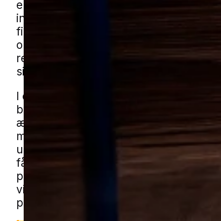
eller tørre fødevarer over længere tid
insekter opdages ofte først, når der ses
fine spind eller små skader i tøj, tæpp
opbevarede varer, og derfor er det vigt
reagere tidligt, før problemet får lov a
sig.
I en by som Juelsminde ses udfordringe
blandede boligområder med både nye
ældre huse, hvor skabe, loftrum, bryg
mindre bygninger som skure, garager
udhuse kan give gode gemmesteder. 
få mølhjælp i Juelsminde gennem vore
partnere. Udfyld blot formularen, så f
vi dig med en lokal specialist, der kan
problemet og hjælpe med en løsning.