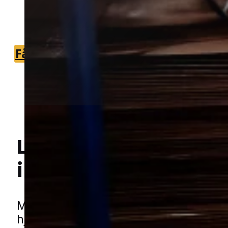
du hurtigt kan få en relevant og
grundig løsning.
Få et tilbud
+45 51 90 85 46
Lokal bekæmpelse a
Hej! Hvordan kan jeg hjælpe dig? Har du nogen spørgsmål?
i Juelsminde
Møl kan hurtigt blive et frustrerende p
hjemmet, især når de får ro i skabe, tek