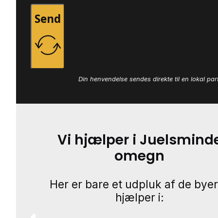
Send
Din henvendelse sendes direkte til en lokal par
Vi hjælper i Juelsmind
omegn
Her er bare et udpluk af de byer
hjælper i: