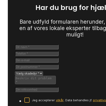
Har du brug for hjæ
Bare udfyld formularen herunder,
en af vores lokale eksperter tilbag
muligt!
Jeg accepterer
vilkår
. Data behandles jf.
privatliv