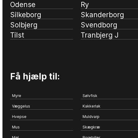
Odense
Ry
Silkeborg
Skanderborg
Solbjerg
Svendborg
Tilst
Tranbjerg J
Få hjælp til:
Myre
Sølvfisk
Væggelus
Kakkerlak
Hvepse
Muldvarp
Mus
Skægkræ
Møl
Borebiller