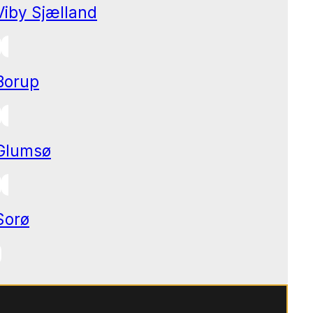
Viby Sjælland
Borup
Glumsø
Sorø