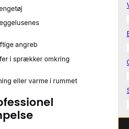
sengetøj
væggelusenes
aftige angreb
er i sprækker omkring
tning eller varme i rummet
ofessionel
pelse