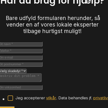
Har du brug for hjælp?
Bare udfyld formularen herunder, så
vender en af vores lokale eksperter
tilbage hurtigst muligt!
Jeg accepterer
vilkår
. Data behandles jf.
privatli