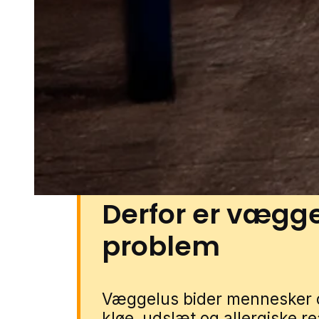
blandede boligområder med båd
villaveje og områder med rækk
carporte, haveskure og ekstra o
steder, hvor møbler, tasker og te
kan få væggelushjælp i Jylling
partnere. Udfyld blot formulare
lokal specialist.
Derfor er vægge
problem
Væggelus bider mennesker 
kløe, udslæt og allergiske r