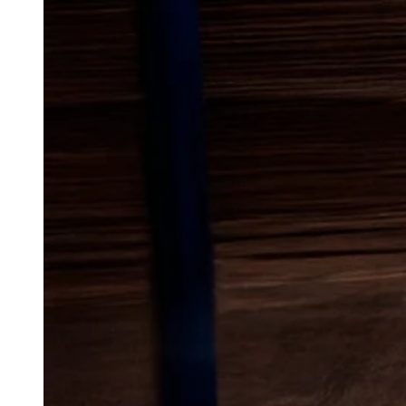
Lokal bekæmp
væggelus
i J
Væggelus er et problem, som oft
gemmer sig godt i soveområder
Når først de har fået fat, kan d
med uden en grundig indsats. De
hvor hverdagen er tæt pakket, o
værelser, opbevaring og gæste
I en by som denne kan udfor