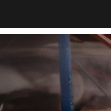
æggelusbekæmpelse i Jyllinge
usbekæmpe
e