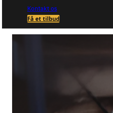
Kontakt os
Få et tilbud
Forside
Skadedyrsbekæmpelse i Jyllinge
V
>
>
Væggel
i Jylling