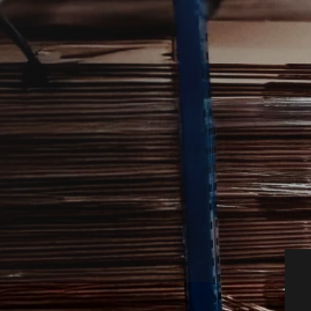
kræver en grundig og rolig indsats, hvis
t.
tnere, så du hurtigt kan komme videre