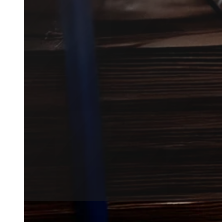
Væggelusbekæmpelse i Jyllinge 
problemet skal stoppes effektiv
Vi forbinder dig med lokale par
med den rette hjælp.
Få et tilbud
+45 51 90 85 46