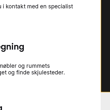
 i kontakt med en specialist
ægning
 møbler og rummets
et og finde skjulesteder.
g