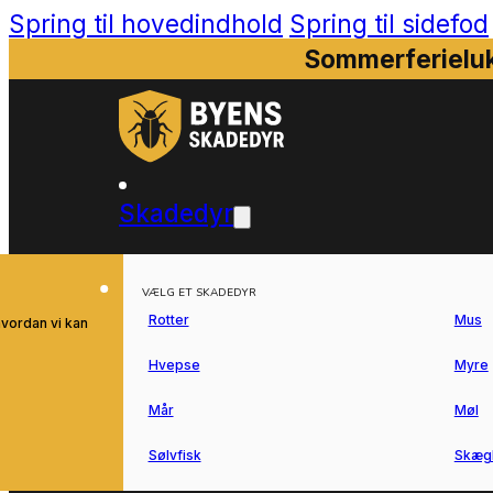
Spring til hovedindhold
Spring til sidefod
Sommerferieluk
Skadedyr
VÆLG ET SKADEDYR
Rotter
Mus
hvordan vi kan
Hvepse
Myre
Mår
Møl
Sølvfisk
Skæg