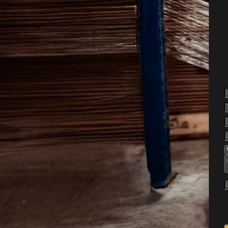
else af
yllinge
e opdages for sent, fordi de
, møbler og små sprækker.
e være svære at slippe af
t gælder især i boliger,
g hvor ting flyttes mellem
rum.
dringen hænge sammen med