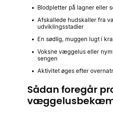
Blodpletter på lagner eller 
Afskallede hudskaller fra 
udviklingsstadier
En sødlig, muggen lugt i kr
Voksne væggelus eller nymf
sengen
Aktivitet øges efter overna
Sådan foregår pr
væggelusbekæm