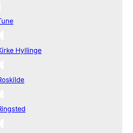
Tune
Kirke Hyllinge
Roskilde
Ringsted