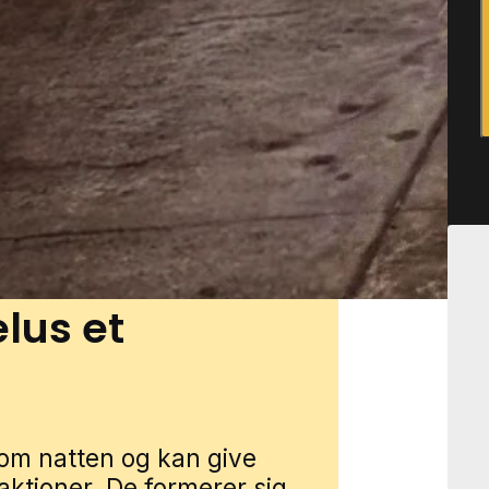
e nye og ældre huse, rolige
ehuse, hvor mange har
pbevaring. Det giver flere
kstiler kan stå i perioder. Du
e gennem vores lokale
n, så forbinder vi dig med en
lus et
om natten og kan give
eaktioner. De formerer sig