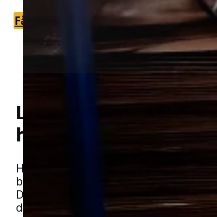
Få et tilbud
+45 51 90 85 46
Lokal bekæmpelse a
hvepse
i Køge
Hej! Hvordan kan jeg hjælpe dig? Har du nogen spørgsmål?
Hvepse kan hurtigt blive en gene, når
bygger bo tæt på hjem, terrasser og i
De søger ofte mod rolige steder med l
derfor opdages de tit i småbygninger,