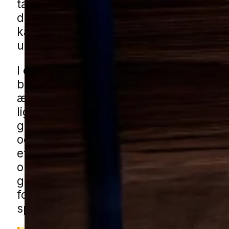
tagkanter eller i områder omkring hav
der er fred og skjul. Når aktiviteten tilt
kan det gøre helt almindelige udendør
utrygge for både børn og voksne.
I en by som Køge ser man ofte problem
blandede boligområder med både nye
ældre huse, hvor carporte, haveskure
lignende småbygninger giver gode
gemmesteder. Også stille villaveje, r
og grønne fællesarealer kan være sted
et bo først opdages, når der bliver mere
omkring det. Du kan få hvepsehjælp i
gennem vores lokale partnere. Udfyld 
formularen, så forbinder vi dig med en 
specialist.