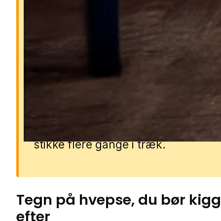
Risikoen ved hvepse
Hvepse kan være aggressive, især 
på sommeren, hvor de søger søde 
og bliver mere nærgående. Deres s
kan gøre ondt og kan i sjældne tilf
udløse alvorlige allergiske reaktion
Hvis en hveps føler sig truet, kan d
stikke flere gange i træk.
Tegn på
hvepse
, du bør kig
efter