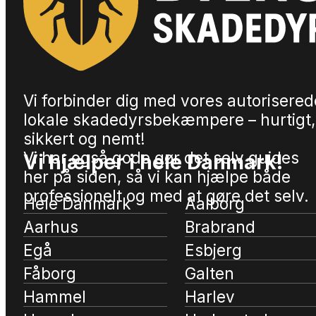
Vi forbinder dig med vores autorisered
lokale skadedyrsbekæmpere – hurtigt,
sikkert og nemt!
Vi har også gode gør det selv guides
Vi hjælper i hele Danmark!
her på siden, så vi kan hjælpe både
professionelt og med at gøre det selv.
Hele Danmark
Aalborg
Aarhus
Brabrand
Egå
Esbjerg
Fåborg
Galten
Hammel
Harlev