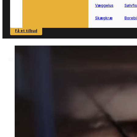
Væggelus
Sølvfi
Skægkræ
Borebi
Få et tilbud
SE OVERSIGT
Forside
Skadedyrsbekæmpelse i Køge
Hvepsebekæmpelse i Køge
>
>
Hvepsebekæmpelse i Køg
Hvepsebekæmpelse i Køge hjælper dig
videre, når hvepse skaber uro ved
bolig, terrasse eller småbygninger.
Vi forbinder dig med lokale partnere, s
du hurtigt kan få den rette hjælp i
området.