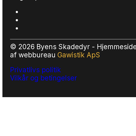
© 2026 Byens Skadedyr - Hjemmesid
af
webbureau
Gawistik ApS
Privatlivs politik
Vilkår og betingelser