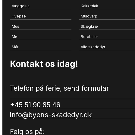
Væggelus
Kakkerlak
Hvepse
Muldvarp
Mus
Skægkræ
Møl
Borebiller
Mår
Alle skadedyr
Kontakt os idag!
Telefon på ferie, send formular
+45 51 90 85 46
info@byens-skadedyr.dk
Følg os på: