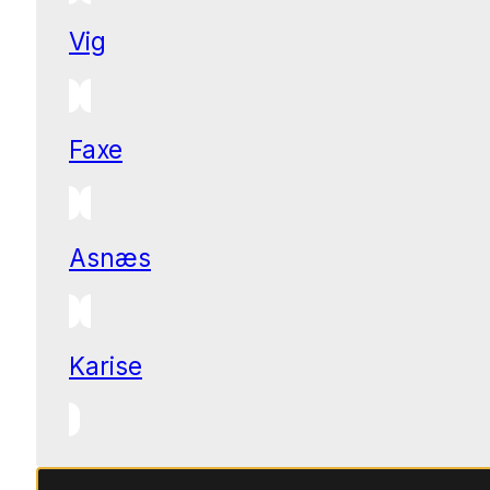
Vig
Faxe
Asnæs
Karise