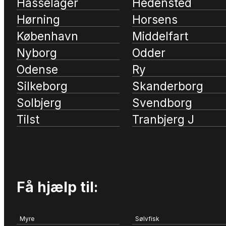
Hasselager
Hedensted
Hørning
Horsens
København
Middelfart
Nyborg
Odder
Odense
Ry
Silkeborg
Skanderborg
Solbjerg
Svendborg
Tilst
Tranbjerg J
Få hjælp til:
Myre
Sølvfisk