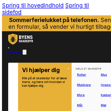
Spring til hovedindhold
Spring til
sidefod
Sommerferielukket på telefonen.
Sen
en formular, så vender vi hurtigt tilbag
Skadedyr
Vi hjælper dig
VÆLG ET SKADEDYR
Rotter
Mus
Klik på et skadedyr for at læse
mere, og høre om hvordan vi
Muldvarp
Hveps
kan hjælpe dig
Myre
Kakker
Mår
Møl