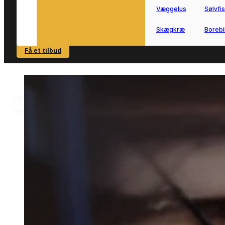
Væggelus
Sølvfi
Skægkræ
Borebi
Få et tilbud
SE OVERSIGT
Forside
Skadedyrsbekæmpelse i Kværndrup
Mølbekæmpelse i
>
>
Kværndrup
Mølbekæmpelse i
Kværndrup
Mølbekæmpelse i Kværndrup hjælper
dig videre, når møl skaber problemer i
hjemmet eller i opbevarede ting.
Vi forbinder dig med lokale partnere, s