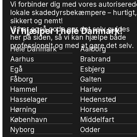
Vi forbinder dig med vores autorisered
lokale skadedyrsbekæmpere – hurtigt,
sikkert og nemt!
Vi har også gode gør det selv guides
Vi hjælper i hele Danmark!
her på siden, så vi kan hjælpe både
professionelt og med at gøre det selv.
Hele Danmark
Aalborg
Aarhus
Brabrand
Egå
Esbjerg
Fåborg
Galten
Hammel
Harlev
Hasselager
Hedensted
Hørning
Horsens
København
Middelfart
Nyborg
Odder