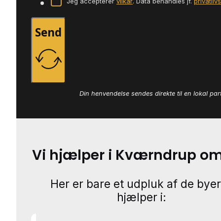
Jeg accepterer
vilkår
. Data behandles jf.
privatliv
Send
Din henvendelse sendes direkte til en lokal par
Vi hjælper i Kværndrup o
Her er bare et udpluk af de byer
hjælper i: