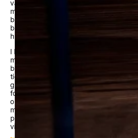
varer, og derfor udvikler problemet sig 
man får reageret. I en mindre by med
blandede boligområder, ældre huse og
boliger kan der være mange forskellige
hvor møl får ro.
I Kværndrup ses udfordringerne typisk
med skabe, loftrum, udhuse og andre 
bygninger, hvor ting opbevares over 
tid. Også carporte, haveskure og boli
grønne omgivelser kan give gode beti
for skjulte angreb, hvis der ikke holde
opbevarede tekstiler og tørre varer. D
mølhjælp i Kværndrup gennem vores l
partnere. Udfyld blot formularen, så f
vi dig med en lokal specialist.