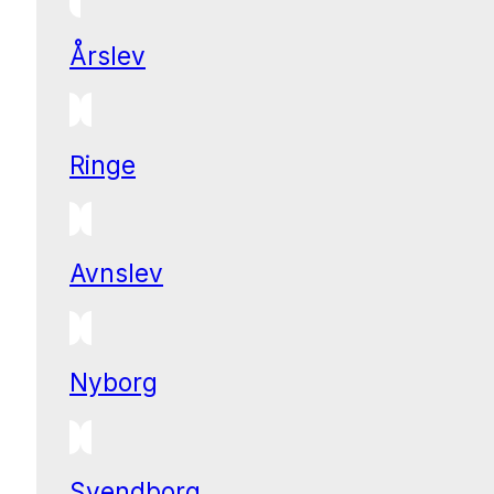
Årslev
Ringe
Avnslev
Nyborg
Svendborg