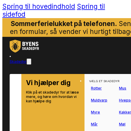
Spring til hovedindhold
Spring til
sidefod
Sommerferielukket på telefonen.
Sen
en formular, så vender vi hurtigt tilbag
Skadedyr
Vi hjælper dig
VÆLG ET SKADEDYR
Rotter
Mus
Klik på et skadedyr for at læse
mere, og høre om hvordan vi
Muldvarp
Hveps
kan hjælpe dig
Myre
Kakker
Mår
Møl