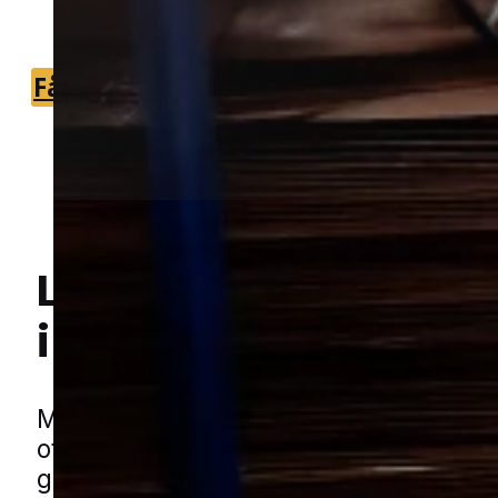
du hurtigt kan få den rette hjælp.
Få et tilbud
+45 51 90 85 46
Lokal bekæmpelse a
i Kværndrup
Hej! Hvordan kan jeg hjælpe dig? Har du nogen spørgsmål?
Møl kan være en frustrerende plage, f
ofte opdages sent. De små insekter ka
gemme sig i tekstiler, skabe og opbev