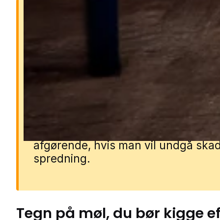
Hvorfor er møl et problem
Møl kan hurtigt ødelægge tøj, teksti
fødevarer, før man opdager proble
Larverne lever af materialer som ul
silke, pels, mel og gryn, og et lille 
kan hurtigt udvikle sig til en større
bestand. Derfor er hurtig handling
afgørende, hvis man vil undgå ska
spredning.
Tegn på
møl
, du bør kigge e