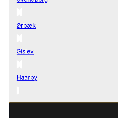
Ørbæk
Gislev
Haarby