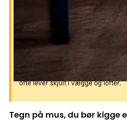
Derfor er mus farlige
Mus kan sprede bakterier og syg
gennem deres urin, ekskrementer 
pels. De gnaver i ledninger, isoleri
materialer, hvilket kan føre til
kortslutninger, brandfare og kostb
skader. Et museproblem breder sig
hurtigt, da de formerer sig hele åre
ofte lever skjult i vægge og lofter.
Tegn på
mus
, du bør kigge e