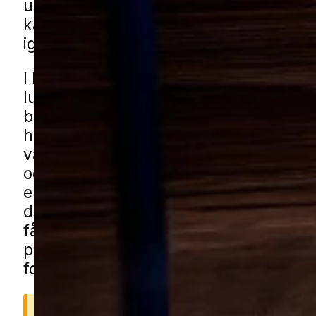
udsatte. Med en rolig og struktureret 
kan problemet som regel løses effektiv
igen kan føle dig tryg i hverdagen.
I Låsby består mange områder af rolig
lukkede villaveje, blandede boligområ
både nye og ældre huse samt haver 
hække, buskads og kompost. Her kan 
være gode skjulesteder i carporte, ha
og andre småbygninger, ligesom mind
erhvervsområder og affaldsarealer ba
detailbutikker også kan tiltrække mus
få musehjælp i Låsby gennem vores lo
partnere. Udfyld blot formularen og vi
forbinder dig med en lokal specialist.