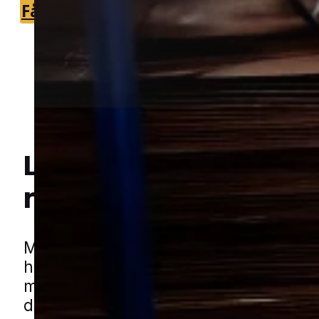
Få et tilbud
+45 51 90 85 46
Lokal bekæmpelse a
mus
i Låsby
Hej! Hvordan kan jeg hjælpe dig? Har du nogen spørgsmål?
Mus kan hurtigt blive en stor gene, når
har fundet vej ind i en bolig. De søger 
mod varme, ly og nem adgang til mad,
derfor kan almindelige boliger være sæ