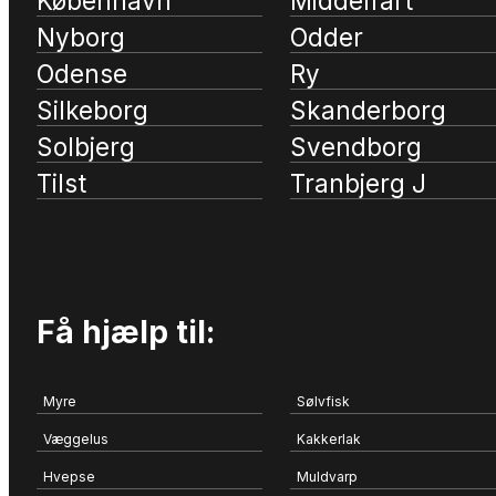
København
Middelfart
Nyborg
Odder
Odense
Ry
Silkeborg
Skanderborg
Solbjerg
Svendborg
Tilst
Tranbjerg J
Få hjælp til:
Myre
Sølvfisk
Væggelus
Kakkerlak
Hvepse
Muldvarp