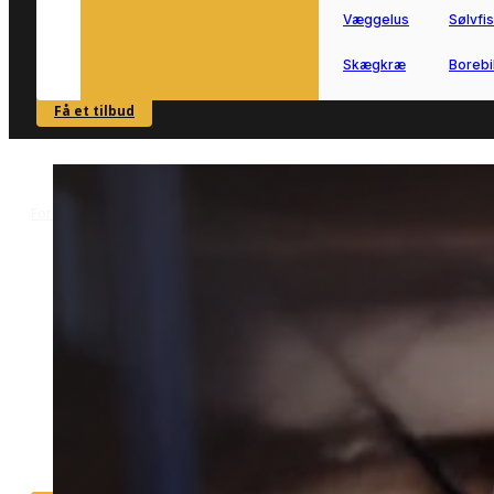
Væggelus
Sølvfi
Skægkræ
Borebi
Få et tilbud
SE OVERSIGT
Forside
Skadedyrsbekæmpelse i Låsby
Musebekæmpelse i Låsby
>
>
Musebekæmpelse i Låsby
Effektiv musebekæmpelse i Låsby ude
unødigt besvær.
Vi forbinder dig hurtigt med lokale
specialister, der kan håndtere mus i
både bolig og mindre erhverv.