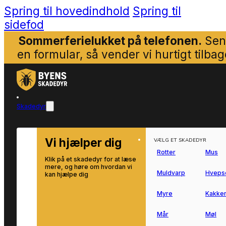
Spring til hovedindhold
Spring til
sidefod
Sommerferielukket på telefonen.
Sen
en formular, så vender vi hurtigt tilbag
Skadedyr
Vi hjælper dig
VÆLG ET SKADEDYR
Rotter
Mus
Klik på et skadedyr for at læse
mere, og høre om hvordan vi
Muldvarp
Hveps
kan hjælpe dig
Myre
Kakker
Mår
Møl