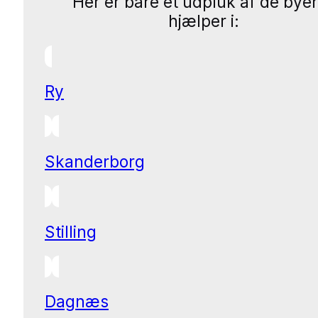
Her er bare et udpluk af de byer
hjælper i:
Ry
Skanderborg
Stilling
Dagnæs