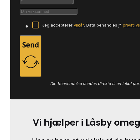
Jeg accepterer
vilkår
. Data behandles jf.
privatliv
Send
Din henvendelse sendes direkte til en lokal par
Vi hjælper i Låsby ome