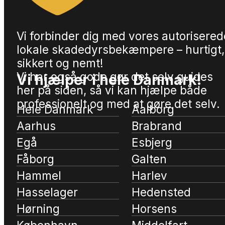
Vi forbinder dig med vores autorisered
lokale skadedyrsbekæmpere – hurtigt,
sikkert og nemt!
Vi har også gode gør det selv guides
Vi hjælper i hele Danmark!
her på siden, så vi kan hjælpe både
professionelt og med at gøre det selv.
Hele Danmark
Aalborg
Aarhus
Brabrand
Egå
Esbjerg
Fåborg
Galten
Hammel
Harlev
Hasselager
Hedensted
Hørning
Horsens