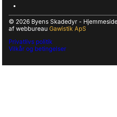
© 2026 Byens Skadedyr - Hjemmesid
af
webbureau
Gawistik ApS
Privatlivs politik
Vilkår og betingelser