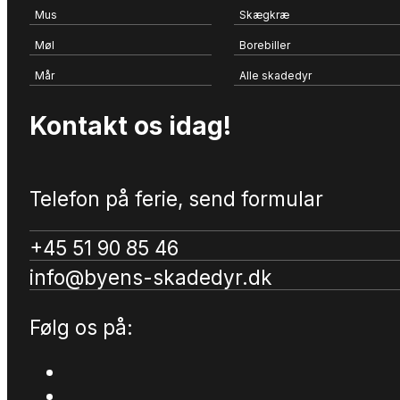
Mus
Skægkræ
Møl
Borebiller
Mår
Alle skadedyr
Kontakt os idag!
Telefon på ferie, send formular
+45 51 90 85 46
info@byens-skadedyr.dk
Følg os på: