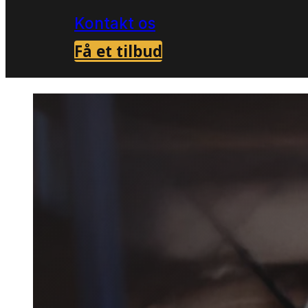
Kontakt os
Få et tilbud
Forside
Skadedyrsbekæmpelse i Langesko
>
Bekæmpe
borebille