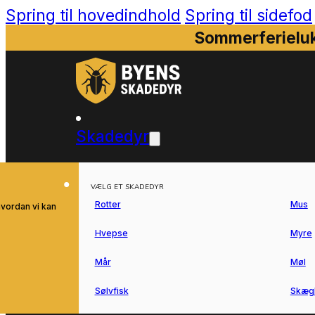
Spring til hovedindhold
Spring til sidefod
Sommerferieluk
Skadedyr
VÆLG ET SKADEDYR
Rotter
Mus
hvordan vi kan
Hvepse
Myre
Mår
Møl
Sølvfisk
Skæg