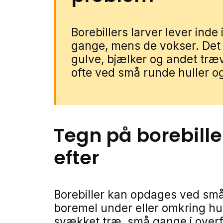
Borebillers larver lever ind
gange, mens de vokser. Det
gulve, bjælker og andet tr
ofte ved små runde huller og
Tegn på
borebille
efter
Borebiller kan opdages ved små 
boremel under eller omkring hu
svækket træ, små gange i overf