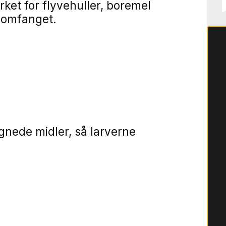
ket for flyvehuller, boremel
e omfanget.
nede midler, så larverne