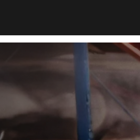
v
Bekæmpelse af borebiller i Langeskov
>
lse af
r i