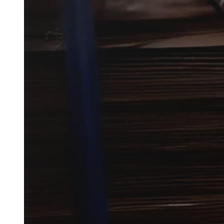
Langesk
Bekæmpelse af borebiller i Lan
tegn på angreb i træværk.
Vi forbinder dig med lokale pa
den rette løsning.
Få et tilbud
+45 51 90 85 46