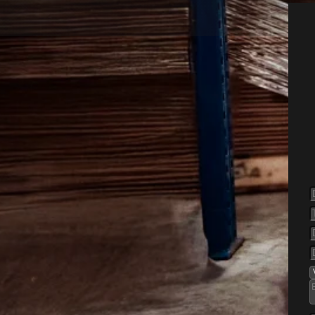
else af
angeskov
å træværk, hvis de får lov at
e i ældre konstruktioner, men
gninger som skure, garager
re udsat. Mange opdager