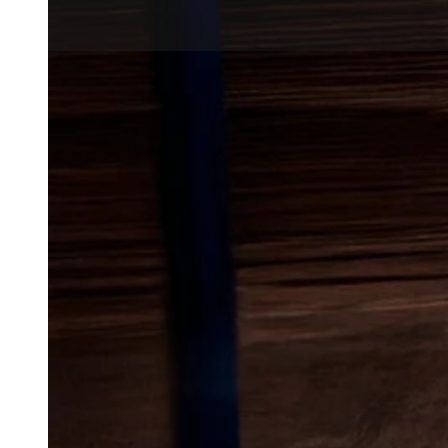
Lokal bekæmp
borebiller
i L
Borebiller kan gøre stor skade p
udvikle sig over tid. De ses oft
kan også dukke op i mindre by
og udhuse, hvor træet står me