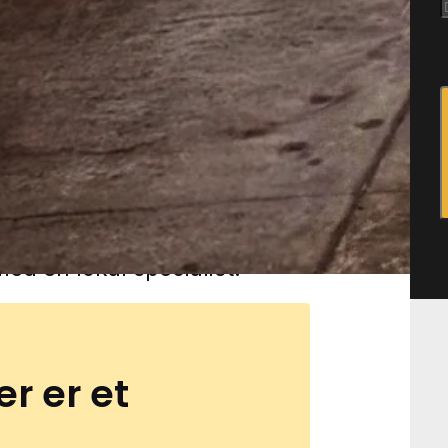
 små huller i overfladen
 paneler eller loftstræ.
er, rolige villaveje og
re relevant at reagere
m angreb i træværket.
 ældre boligkvarterer og i
de småbygninger, hvor træ
 Du kan få borebillehjælp i
 partnere. Udfyld blot
med en lokal specialist.
er er et