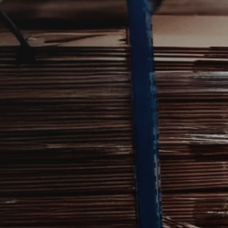
ov
geskov kan være relevant, hvis du ser
rtnere, som kan hjælpe med vurdering og