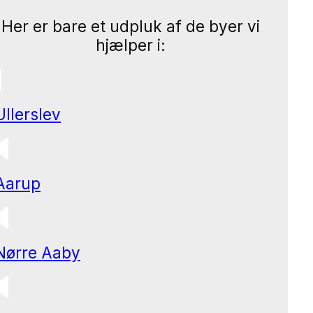
Her er bare et udpluk af de byer vi
hjælper i:
Ullerslev
Aarup
Nørre Aaby