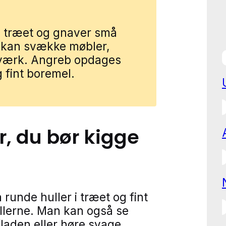
e i træet og gnaver små
 kan svække møbler,
æværk. Angreb opdages
 fint boremel.
r
, du bør kigge
runde huller i træet og fint
llerne. Man kan også se
laden eller høre svage