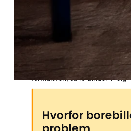
først problemet, når der kommer
eller fint boremel under bjælker,
I en by med blandede boligområd
mange småbygninger kan det væ
hurtigt, hvis der er mistanke o
Problemerne kan vise sig i både
carporte, haveskure og lignen
ikke altid bliver tjekket så ofte.
Langeskov gennem vores lokale
formularen, så forbinder vi dig 
Hvorfor borebill
problem