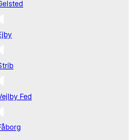
Gelsted
Ejby
Strib
Vejlby Fed
Fåborg