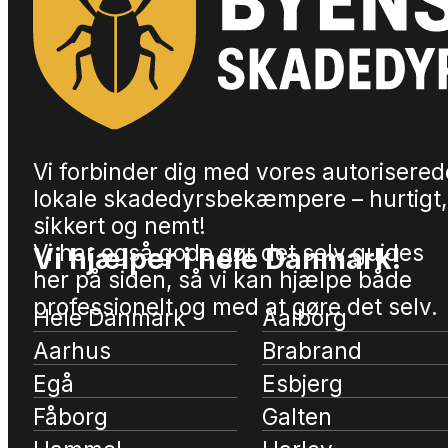
Vi forbinder dig med vores autorisered
lokale skadedyrsbekæmpere – hurtigt,
sikkert og nemt!
Vi har også gode gør det selv guides
Vi hjælper i hele Danmark!
her på siden, så vi kan hjælpe både
professionelt og med at gøre det selv.
Hele Danmark
Aalborg
Aarhus
Brabrand
Egå
Esbjerg
Fåborg
Galten