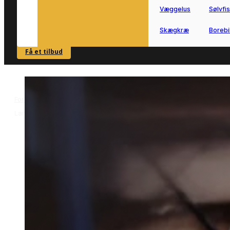
Væggelus
Sølvfi
Skægkræ
Borebi
Få et tilbud
SE OVERSIGT
Forside
Skadedyrsbekæmpelse i Langeskov
Hvepsebekæmpelse i
>
>
Langeskov
Hvepsebekæmpelse i
Langeskov
Få hjælp til hvepsebekæmpelse i
Langeskov, når hvepse eller en rede
skaber utryghed ved hjemmet.
Vi forbinder dig med en lokal partner,