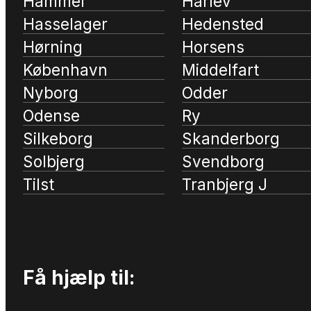
Hammel
Harlev
Hasselager
Hedensted
Hørning
Horsens
København
Middelfart
Nyborg
Odder
Odense
Ry
Silkeborg
Skanderborg
Solbjerg
Svendborg
Tilst
Tranbjerg J
Få hjælp til: