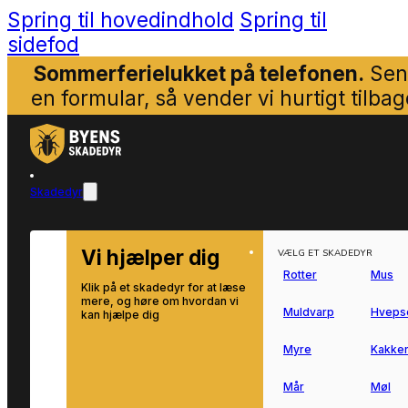
Spring til hovedindhold
Spring til
sidefod
Sommerferielukket på telefonen.
Sen
en formular, så vender vi hurtigt tilbag
Skadedyr
Vi hjælper dig
VÆLG ET SKADEDYR
Rotter
Mus
Klik på et skadedyr for at læse
mere, og høre om hvordan vi
Muldvarp
Hveps
kan hjælpe dig
Myre
Kakker
Mår
Møl