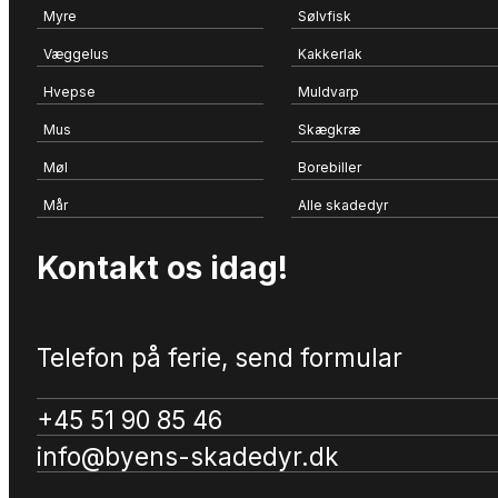
Myre
Sølvfisk
Væggelus
Kakkerlak
Hvepse
Muldvarp
Mus
Skægkræ
Møl
Borebiller
Mår
Alle skadedyr
Kontakt os idag!
Telefon på ferie, send formular
+45 51 90 85 46
info@byens-skadedyr.dk