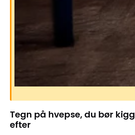
Risikoen ved hvepse
Hvepse kan være aggressive, især 
på sommeren, hvor de søger søde 
og bliver mere nærgående. Deres s
kan gøre ondt og kan i sjældne tilf
udløse alvorlige allergiske reaktion
Hvis en hveps føler sig truet, kan d
stikke flere gange i træk.
Tegn på
hvepse
, du bør kig
efter