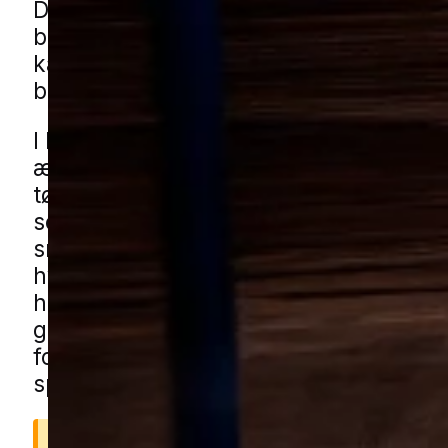
De fleste oplever problemet, når hvep
bliver mere aktive omkring hus og hav
kan gøre både udeliv og almindelige g
besværlige.
I blandede boligområder med både ny
ældre huse kan hvepse finde små spr
tørre hulrum i bygninger og småbygni
ses ofte ved carporte, haveskure og l
småbygninger, eller i rolige og lukkede 
hvor man opholder sig meget udendørs
haven. Du kan få hvepsehjælp i Lang
gennem vores lokale partnere. Udfyld 
formularen, så forbinder vi dig med en 
specialist.