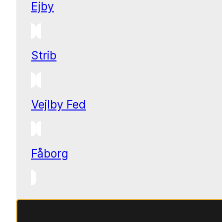
Ejby
Strib
Vejlby Fed
Fåborg