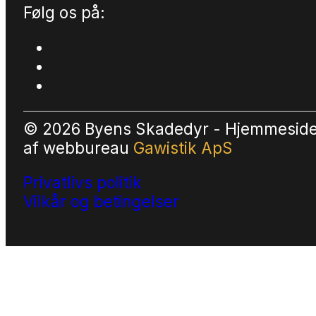
Følg os på:
© 2026 Byens Skadedyr - Hjemmesid
af
webbureau
Gawistik ApS
Privatlivs politik
Vilkår og betingelser