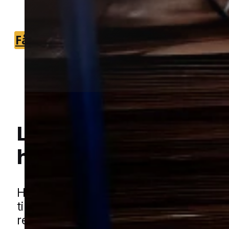
så du får en tryg og enkel løsning.
Få et tilbud
+45 51 90 85 46
Lokal bekæmpelse a
hvepse
i Langeskov
Hej! Hvordan kan jeg hjælpe dig? Har du nogen spørgsmål?
Hvepse kan hurtigt gøre en ellers rol
til et irritationsmoment, især når de b
rede tæt på steder, hvor man færdes ti