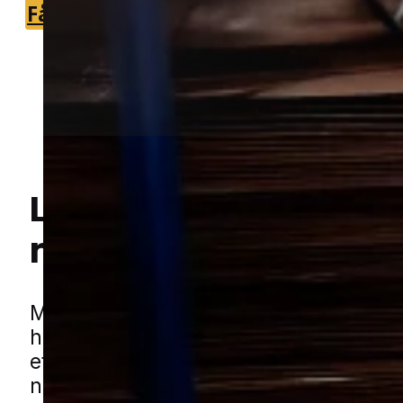
Få et tilbud
+45 51 90 85 46
Lokal bekæmpelse a
mus
i Lemvig
Hej! Hvordan kan jeg hjælpe dig? Har du nogen spørgsmål?
Mus kan hurtigt blive en stor gene, når
har fundet vej ind i bygninger. De søge
efter varme, skjul og let adgang til ma
netop derfor kan almindelige boliger 