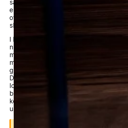
særligt udsatte. Uanset om der er tale
enkelt dyr eller flere, er det vigtigt at f
overblik over omfanget og reagere tidli
skader og ubehag undgås.
I Lemvig er der både ældre boligkvarte
nyere parcelhusområder og rolige vill
med haver og småbygninger. Det give
mulige skjulesteder som carporte, hav
garager og små grønne strøg tæt på h
Du kan få musehjælp i Lemvig gennem
lokale partnere. Udfyld blot formulare
bliver du forbundet med en specialist
kendskab til området og de mest almin
udfordringer.