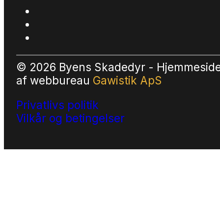
© 2026 Byens Skadedyr - Hjemmesid
af
webbureau
Gawistik ApS
Privatlivs politik
Vilkår og betingelser