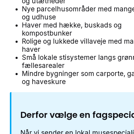
og utætheder
Nye parcelhusområder med mange
og udhuse
Haver med hække, buskads og
kompostbunker
Rolige og lukkede villaveje med m
haver
Små lokale stisystemer langs grøn
fællesarealer
Mindre bygninger som carporte, g
og haveskure
Derfor vælge en fagspecia
Når vi sender en lokal musespeciali