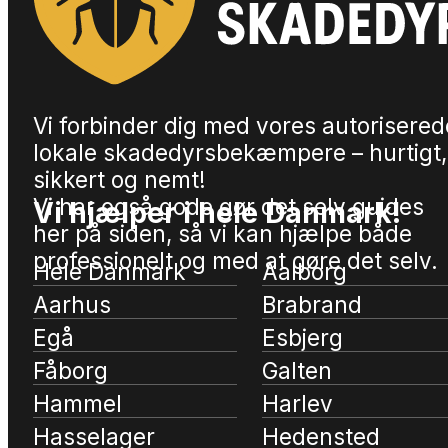
Vi forbinder dig med vores autorisered
lokale skadedyrsbekæmpere – hurtigt,
sikkert og nemt!
Vi har også gode gør det selv guides
Vi hjælper i hele Danmark!
her på siden, så vi kan hjælpe både
professionelt og med at gøre det selv.
Hele Danmark
Aalborg
Aarhus
Brabrand
Egå
Esbjerg
Fåborg
Galten
Hammel
Harlev
Hasselager
Hedensted