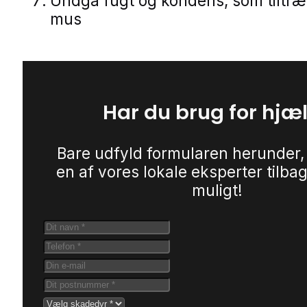
Undgå fugt og kondens, som tiltr
mus
Har du brug for hjæ
Bare udfyld formularen herunder,
en af vores lokale eksperter tilbag
muligt!