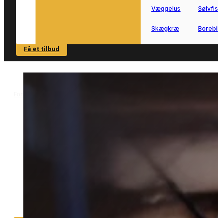
Væggelus
Sølvfi
Skægkræ
Borebi
Få et tilbud
SE OVERSIGT
Forside
Skadedyrsbekæmpelse i Lemvig
Musebekæmpelse i Lemvi
>
>
Musebekæmpelse i Lemvi
Effektiv musebekæmpelse i Lemvig
uden besvær.
Vi forbinder dig med lokale fagfolk, de
hurtigt kan vurdere omfanget og lægg
en målrettet plan mod mus.