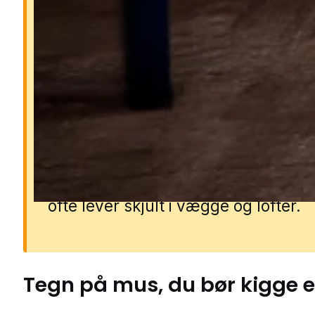
Derfor er mus farlige
Mus kan sprede bakterier og syg
gennem deres urin, ekskrementer 
pels. De gnaver i ledninger, isoleri
materialer, hvilket kan føre til
kortslutninger, brandfare og kostb
skader. Et museproblem breder sig
hurtigt, da de formerer sig hele åre
ofte lever skjult i vægge og lofter.
Tegn på
mus
, du bør kigge e