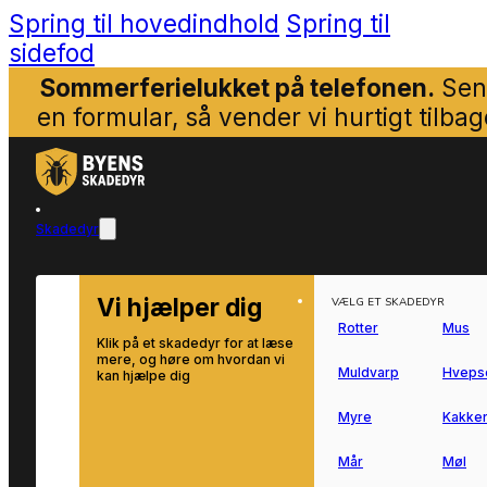
Spring til hovedindhold
Spring til
sidefod
Sommerferielukket på telefonen.
Sen
en formular, så vender vi hurtigt tilbag
Skadedyr
Vi hjælper dig
VÆLG ET SKADEDYR
Rotter
Mus
Klik på et skadedyr for at læse
mere, og høre om hvordan vi
Muldvarp
Hveps
kan hjælpe dig
Myre
Kakker
Mår
Møl