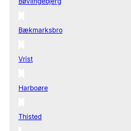
Bøvlingebjerg
Bækmarksbro
Vrist
Harboøre
Thisted