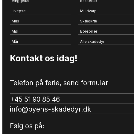
Væggelus
Kakkerlak
Hvepse
Muldvarp
Mus
Skægkræ
Møl
Borebiller
Mår
Alle skadedyr
Kontakt os idag!
Telefon på ferie, send formular
+45 51 90 85 46
info@byens-skadedyr.dk
Følg os på: