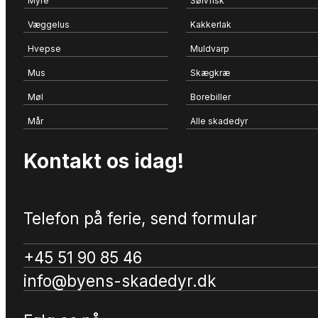
Myre
Sølvfisk
Væggelus
Kakkerlak
Hvepse
Muldvarp
Mus
Skægkræ
Møl
Borebiller
Mår
Alle skadedyr
Kontakt os idag!
Telefon på ferie, send formular
+45 51 90 85 46
info@byens-skadedyr.dk