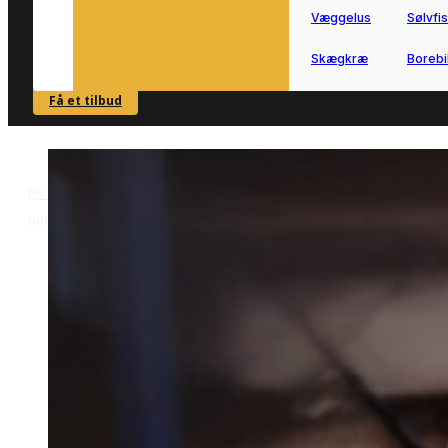
Væggelus
Sølvfi
Skægkræ
Borebi
Få et tilbud
SE OVERSIGT
Forside
Skadedyrsbekæmpelse i Middelfart
Bekæmpelse af
>
>
borebiller i Middelfart
Bekæmpelse af borebiller i
Middelfart
Bekæmpelse af borebiller i Middelfart
kan være relevant, hvis du har
mistanke om angreb i træværk eller
småbygninger.