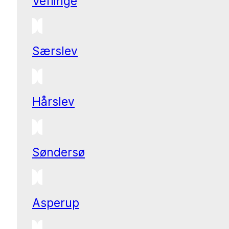
Veflinge
Særslev
Hårslev
Søndersø
Asperup