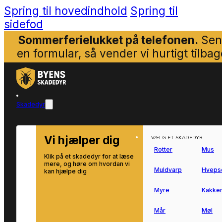
Spring til hovedindhold
Spring til
sidefod
Sommerferielukket på telefonen.
Sen
en formular, så vender vi hurtigt tilbag
Skadedyr
Vi hjælper dig
VÆLG ET SKADEDYR
Rotter
Mus
Klik på et skadedyr for at læse
mere, og høre om hvordan vi
Muldvarp
Hveps
kan hjælpe dig
Myre
Kakker
Mår
Møl