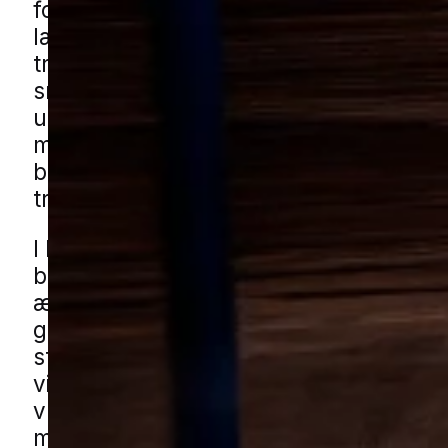
fordi de ofte arbejder skjult i træværk 
længere tid. De ses typisk i ældre
trækonstruktioner, loftsrum, bjælker o
småbygninger, hvor træet har haft ro ti
urørt i mange år. Derfor er det vigtigt a
mistanke alvorligt, især hvis du finder
borehuller eller fint træstøv omkring
træoverflader.
I Middelfart kan udfordringen ofte vise 
blandede boligområder med både nye
ældre huse, hvor der også findes skur
garager og udhuse med træværk i fors
stand. I ældre boligkvarterer og på stil
villaveje kan der være behov for en gr
vurdering, hvis træet virker porøst elle
medtaget. Du kan få borebillehjælp i M