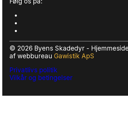
Følg os på:
© 2026 Byens Skadedyr - Hjemmesid
af
webbureau
Gawistik ApS
Privatlivs politik
Vilkår og betingelser