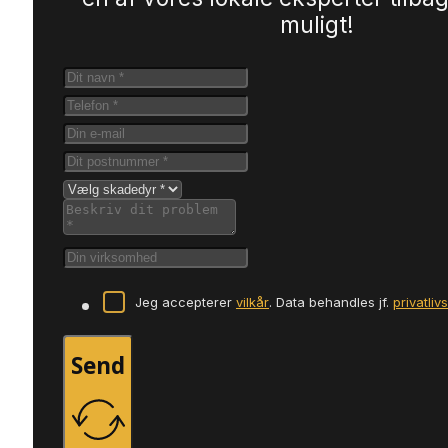
muligt!
Jeg accepterer
vilkår
. Data behandles jf.
privatliv
Send