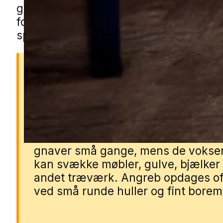
gennem vores lokale partnere. Udfyld 
formularen, så forbinder vi dig med en 
specialist.
Hvorfor borebiller er et
problem
Borebillers larver lever inde i træet
gnaver små gange, mens de vokser
kan svække møbler, gulve, bjælker
andet træværk. Angreb opdages of
ved små runde huller og fint borem