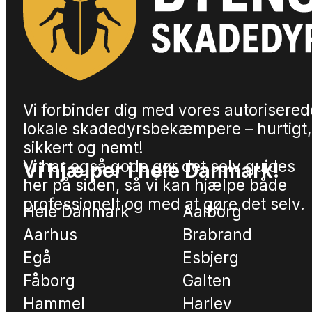
Vi forbinder dig med vores autorisered
lokale skadedyrsbekæmpere – hurtigt,
sikkert og nemt!
Vi har også gode gør det selv guides
Vi hjælper i hele Danmark!
her på siden, så vi kan hjælpe både
professionelt og med at gøre det selv.
Hele Danmark
Aalborg
Aarhus
Brabrand
Egå
Esbjerg
Fåborg
Galten
Hammel
Harlev