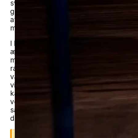
svært selv at få overblik over omfange
giver det tryghed at få en erfaren fagp
at vurdere situationen grundigt og læ
målrettet plan for bekæmpelsen.
I Middelfart kan udfordringerne opstå 
ældre boligkvarterer, tæt bebyggelse i
midtbyen og i blandede boligområder
rækkehuse og etageejendomme. Her 
væggelus sprede sig mellem lejligheder
via brugte møbler, gæster og rejseaktiv
kan få væggelushjælp i Middelfart g
vores lokale partnere. Udfyld blot for
så bliver du forbundet med en lokal spe
der kender de typiske boligtyper i omr