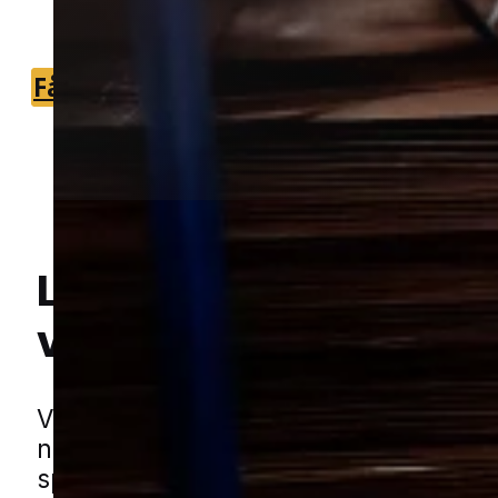
effektivt.
Få et tilbud
+45 51 90 85 46
Lokal bekæmpelse a
væggelus
i Middelfar
Hej! Hvordan kan jeg hjælpe dig? Har du nogen spørgsmål?
Væggelus er et skadedyr, der hurtigt 
natteroen ubehagelig. De kan gemme s
sprækker, møbler og tekstiler, og det 