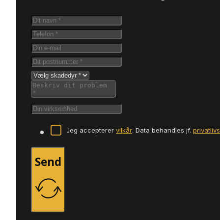
Jeg accepterer
vilkår
. Data behandles jf.
privatliv
Send