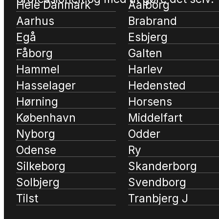
Hele Danmark
Aalborg
Aarhus
Brabrand
Egå
Esbjerg
Fåborg
Galten
Hammel
Harlev
Hasselager
Hedensted
Hørning
Horsens
København
Middelfart
Nyborg
Odder
Odense
Ry
Silkeborg
Skanderborg
Solbjerg
Svendborg
Tilst
Tranbjerg J