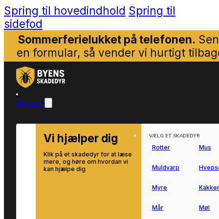
Spring til hovedindhold
Spring til
sidefod
Sommerferielukket på telefonen.
Sen
en formular, så vender vi hurtigt tilbag
Skadedyr
Vi hjælper dig
VÆLG ET SKADEDYR
Rotter
Mus
Klik på et skadedyr for at læse
mere, og høre om hvordan vi
Muldvarp
Hveps
kan hjælpe dig
Myre
Kakker
Mår
Møl