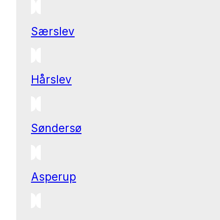
Særslev
Hårslev
Søndersø
Asperup