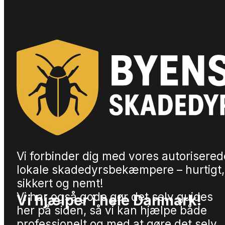
Vi forbinder dig med vores autorisered
lokale skadedyrsbekæmpere – hurtigt,
sikkert og nemt!
Vi har også gode gør det selv guides
Vi hjælper i hele Danmark!
her på siden, så vi kan hjælpe både
professionelt og med at gøre det selv.