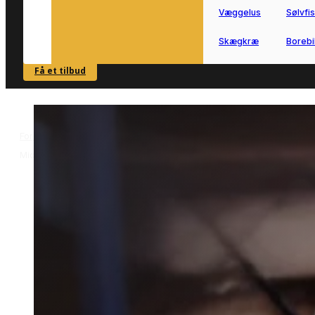
Væggelus
Sølvfi
Skægkræ
Borebi
Få et tilbud
SE OVERSIGT
Forside
Skadedyrsbekæmpelse i Middelfart
Væggelusbekæmpelse 
>
>
Middelfart
Væggelusbekæmpelse i
Middelfart
Væggelusbekæmpelse i Middelfart
udføres bedst af erfarne fagfolk.
Vi forbinder dig med lokale partnere,
der kan håndtere væggelus sikkert og