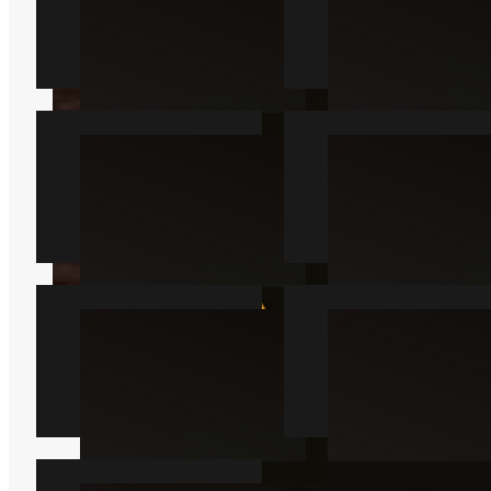
Myre
Kakkerlak
Læs mere
Læs mere
Væggelus
Skægkræ
Læs mere
Læs mere
Sølvfisk
Mår
Læs mere
Læs mere