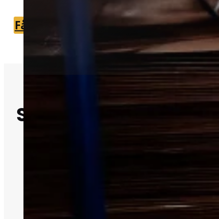
Få et tilbud
+45 51 90 85 46
Skadedyrsbekæmpe
i Møgeltønder
Skadedyr bør håndteres hurtigt, før
problemet udvikler sig yderligere.
Vi kan forbinde dig med en lokal
partner fra Møgeltønder.