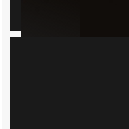
Borebille
Læs mere
Har du bare brug for hjæ
Bare rolig, så er du kommet til det 
sted, bare indsend en formular he
kommer der en lokal ekspert ud 
hjælper dig.
Få et tilbud
+45 51 90 85 46