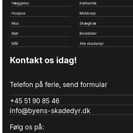
Væggelus
Kakkerlak
Hvepse
Muldvarp
Mus
Skægkræ
Møl
Borebiller
Mår
Alle skadedyr
Kontakt os idag!
Telefon på ferie, send formular
+45 51 90 85 46
info@byens-skadedyr.dk
Følg os på: