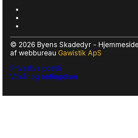
© 2026 Byens Skadedyr - Hjemmesid
af
webbureau
Gawistik ApS
Privatlivs politik
Vilkår og betingelser