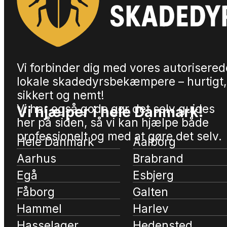
Vi forbinder dig med vores autorisered
lokale skadedyrsbekæmpere – hurtigt,
sikkert og nemt!
Vi har også gode gør det selv guides
Vi hjælper i hele Danmark!
her på siden, så vi kan hjælpe både
professionelt og med at gøre det selv.
Hele Danmark
Aalborg
Aarhus
Brabrand
Egå
Esbjerg
Fåborg
Galten
Hammel
Harlev
Hasselager
Hedensted