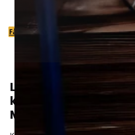
du nemt kan komme videre med en
effektiv og tryg løsning.
Få et tilbud
+45 51 90 85 46
Lokal bekæmpelse a
kakkerlakker
i
Hej! Hvordan kan jeg hjælpe dig? Har du nogen spørgsmål?
Møgeltønder