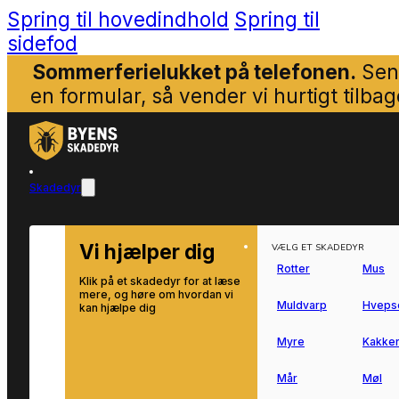
Spring til hovedindhold
Spring til
sidefod
Sommerferielukket på telefonen.
Sen
en formular, så vender vi hurtigt tilbag
Skadedyr
Vi hjælper dig
VÆLG ET SKADEDYR
Rotter
Mus
Klik på et skadedyr for at læse
mere, og høre om hvordan vi
Muldvarp
Hveps
kan hjælpe dig
Myre
Kakker
Mår
Møl