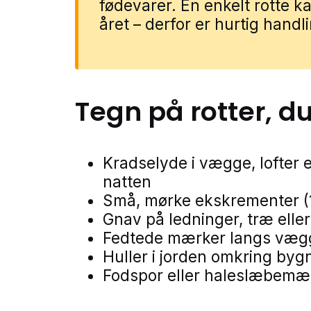
fødevarer. En enkelt rotte k
året – derfor er hurtig hand
Tegn på
rotter
, d
Kradselyde i vægge, lofter e
natten
Små, mørke ekskrementer (
Gnav på ledninger, træ eller
Fedtede mærker langs vægge
Huller i jorden omkring byg
Fodspor eller haleslæbemær