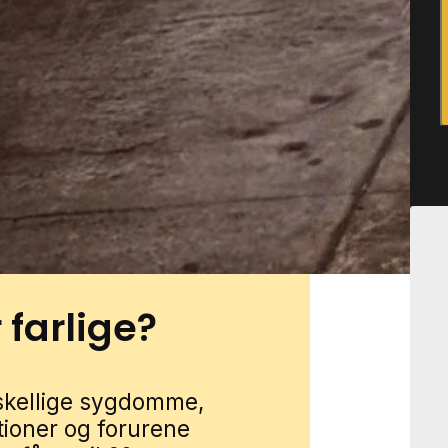
kvarterer og nyere
ukke op omkring carporte,
er, hvor der er ro og mange
e, buskads og kompost kan
 at bevæge sig rundt uden
ttehjælp i Morud gennem
lot formularen, så forbinder
 farlige?
rskellige sygdomme,
tioner og forurene