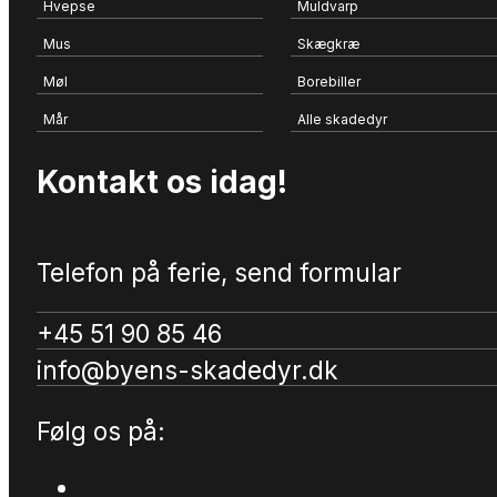
Hvepse
Muldvarp
Mus
Skægkræ
Møl
Borebiller
Mår
Alle skadedyr
Kontakt os idag!
Telefon på ferie, send formular
+45 51 90 85 46
info@byens-skadedyr.dk
Følg os på: