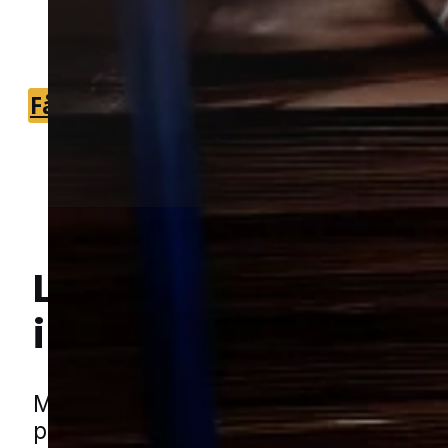
som kan hjælpe hurtigt og effektivt i
området.
Få et tilbud
+45 51 90 85 46
Lokal bekæmpelse a
Hej! Hvordan kan jeg hjælpe dig? Har du nogen spørgsmål?
i Nørre Nebel
Møl kan være et irriterende problem i 
private hjem og mindre erhverv, især n