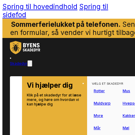
Spring til hovedindhold
Spring til
sidefod
Sommerferielukket på telefonen.
Sen
en formular, så vender vi hurtigt tilbag
Skadedyr
Vi hjælper dig
VÆLG ET SKADEDYR
Rotter
Mus
Klik på et skadedyr for at læse
mere, og høre om hvordan vi
Muldvarp
Hveps
kan hjælpe dig
Myre
Kakker
Mår
Møl