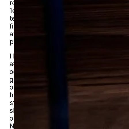
ro i skabe, loftrum eller opbevaring, h
ikke kigger så ofte. Nogle arter går eft
tekstiler som uld og tæpper, mens and
findes omkring tørvarer, og derfor er de
at få afklaret, hvad der er på spil, før
problemet vokser.
I blandede boligområder med både ny
ældre huse kan møl gemme sig i alt fr
og depotrum til mindre bygninger som
garager og udhuse, hvor tekstiler eller
opbevarede varer står længe. Haver 
hække, buskads og kompost samt grø
strøg omkring boliger kan også være me
skabe rolige omgivelser, hvor probleme
opdages med det samme. Du kan få mø
Nørre Nebel gennem vores lokale part