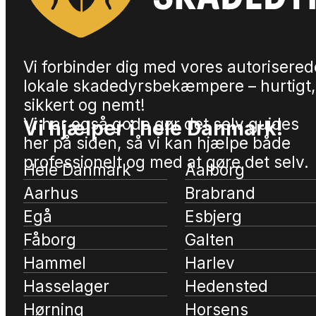
Vi forbinder dig med vores autorisered
lokale skadedyrsbekæmpere – hurtigt,
sikkert og nemt!
Vi har også gode gør det selv guides
Vi hjælper i hele Danmark!
her på siden, så vi kan hjælpe både
professionelt og med at gøre det selv.
Hele Danmark
Aalborg
Aarhus
Brabrand
Egå
Esbjerg
Fåborg
Galten
Hammel
Harlev
Hasselager
Hedensted
Hørning
Horsens