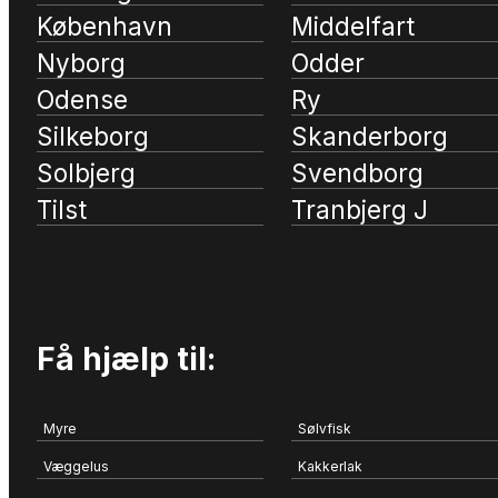
København
Middelfart
Nyborg
Odder
Odense
Ry
Silkeborg
Skanderborg
Solbjerg
Svendborg
Tilst
Tranbjerg J
Få hjælp til:
Myre
Sølvfisk
Væggelus
Kakkerlak