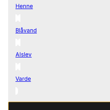
Henne
Blåvand
Alslev
Varde