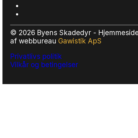
© 2026 Byens Skadedyr - Hjemmesid
af
webbureau
Gawistik ApS
Privatlivs politik
Vilkår og betingelser