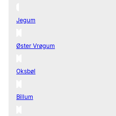
Jegum
Øster Vrøgum
Oksbøl
Billum