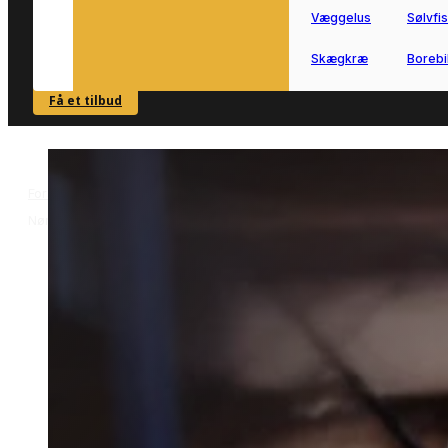
Væggelus
Sølvfi
Skægkræ
Borebi
Få et tilbud
SE OVERSIGT
Forside
Skadedyrsbekæmpelse i Nørre Nebel
Mølbekæmpelse i
>
>
Nørre Nebel
Mølbekæmpelse i Nørre
Nebel
Mølbekæmpelse i Nørre Nebel kan
være relevant, hvis du har opdaget mø
i bolig eller opbevaring.
Vi forbinder dig med lokale partnere,