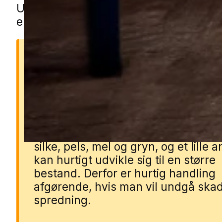
Udfyld blot formularen, så forbinder v
en lokal specialist.
Hvorfor er møl et problem
Møl kan hurtigt ødelægge tøj, teksti
fødevarer, før man opdager proble
Larverne lever af materialer som ul
silke, pels, mel og gryn, og et lille 
kan hurtigt udvikle sig til en større
bestand. Derfor er hurtig handling
afgørende, hvis man vil undgå ska
spredning.